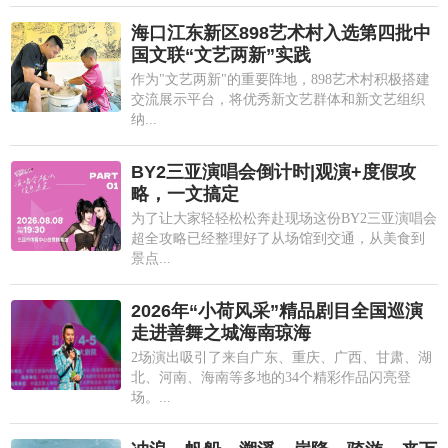
海口江东新区898艺术村入选第四批中
国文联“文艺两新”实践
作为"文艺两新"的重要阵地，898艺术村积极搭建
交流展示平台，将优秀新文艺群体和新文艺组织
纳...
BY2三亚演唱会倒计时|观演+度假攻
略，一文搞定
为了让大家轻轻松松奔赴现场这份BY2三亚演唱会
超全攻略已经整理好了从场馆到交通，从美食到
景点...
2026年“小荷风采”精品剧目全国巡演
走进善舞之城海南琼海
2场演出吸引了来自广东、重庆、广西、甘肃、湖
北、河南、海南等多地的34个精彩作品闪亮登
场。...