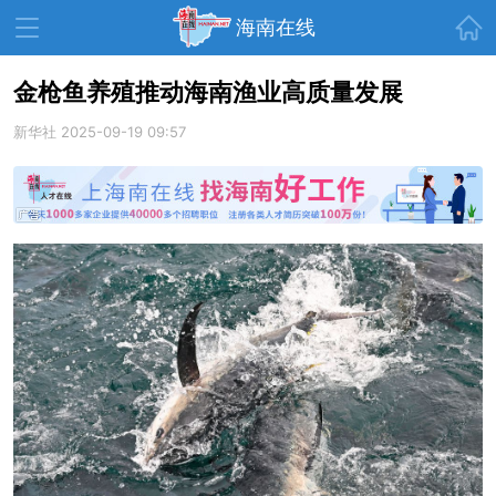
首页
海南在线
金枪鱼养殖推动海南渔业高质量发展
新华社
资讯中心
2025-09-19 09:57
热点
旅游
文体
消费
财经
教育
健康
房产
家装
交通
美食
生活
演出
活动
展会
走读海南
周末去哪儿
人才在线
天涯企服