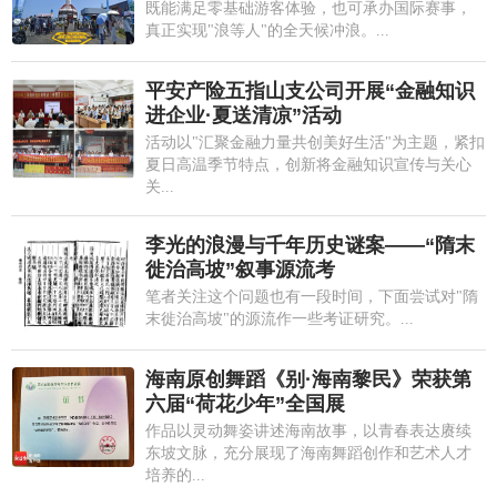
既能满足零基础游客体验，也可承办国际赛事，
真正实现"浪等人"的全天候冲浪。...
平安产险五指山支公司开展“金融知识
进企业·夏送清凉”活动
活动以"汇聚金融力量共创美好生活"为主题，紧扣
夏日高温季节特点，创新将金融知识宣传与关心
关...
李光的浪漫与千年历史谜案——“隋末
徙治高坡”叙事源流考
笔者关注这个问题也有一段时间，下面尝试对"隋
末徙治高坡"的源流作一些考证研究。...
海南原创舞蹈《别·海南黎民》荣获第
六届“荷花少年”全国展
作品以灵动舞姿讲述海南故事，以青春表达赓续
东坡文脉，充分展现了海南舞蹈创作和艺术人才
培养的...