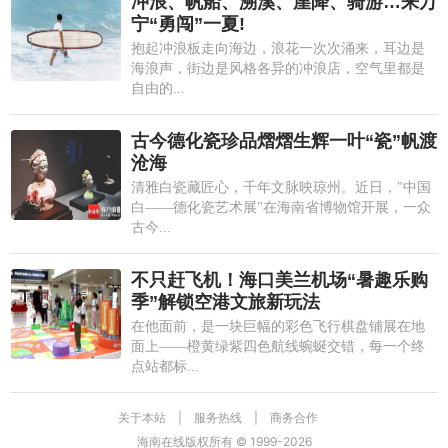
冲浪、帆船、溯溪、崖降、骑游…来万
宁“勇闯”一夏!
抱起冲浪板走向海边，浪花一次次涌来，耳边是
海浪声，街边是风格各异的冲浪店，空气里都是
自由的...
古今德化瓷珍品熠熠生辉一叶“瓷”帆渡
沧海
清雅白瓷藏匠心，千年文脉映琼州。近日，"中国
白——德化瓷艺术展"在海南省博物馆开展，一众
古今...
不只赶飞机！海口美兰机场“暑趣乐购
季”解锁空港文旅新玩法
在他面前，是一块巨幅的彩色飞行棋盘铺展在地
面上——橙黄绿紫四色航线蜿蜒交错，每一个终
点站都标...
关于本站
|
服务热线
|
商务合作
海南在线版权所有 © 1999-
2026