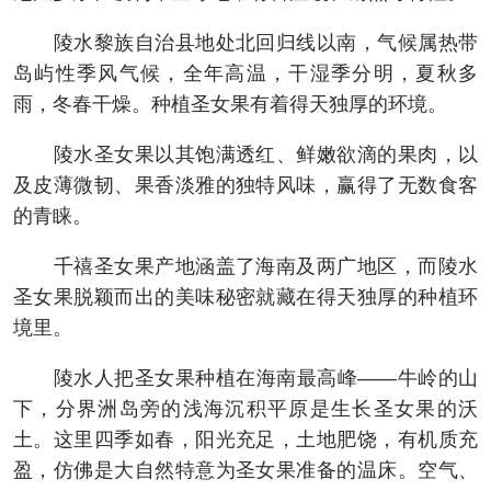
陵水黎族自治县地处北回归线以南，气候属热带
岛屿性季风气候，全年高温，干湿季分明，夏秋多
雨，冬春干燥。种植圣女果有着得天独厚的环境。
陵水圣女果以其饱满透红、鲜嫩欲滴的果肉，以
及皮薄微韧、果香淡雅的独特风味，赢得了无数食客
的青睐。
千禧圣女果产地涵盖了海南及两广地区，而陵水
圣女果脱颖而出的美味秘密就藏在得天独厚的种植环
境里。
陵水人把圣女果种植在海南最高峰——牛岭的山
下，分界洲岛旁的浅海沉积平原是生长圣女果的沃
土。这里四季如春，阳光充足，土地肥饶，有机质充
盈，仿佛是大自然特意为圣女果准备的温床。空气、