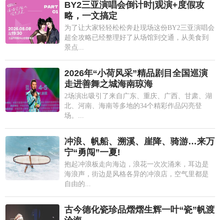
BY2三亚演唱会倒计时|观演+度假攻
略，一文搞定
为了让大家轻轻松松奔赴现场这份BY2三亚演唱会
超全攻略已经整理好了从场馆到交通，从美食到
景点...
2026年“小荷风采”精品剧目全国巡演
走进善舞之城海南琼海
2场演出吸引了来自广东、重庆、广西、甘肃、湖
北、河南、海南等多地的34个精彩作品闪亮登
场。...
冲浪、帆船、溯溪、崖降、骑游…来万
宁“勇闯”一夏!
抱起冲浪板走向海边，浪花一次次涌来，耳边是
海浪声，街边是风格各异的冲浪店，空气里都是
自由的...
古今德化瓷珍品熠熠生辉一叶“瓷”帆渡