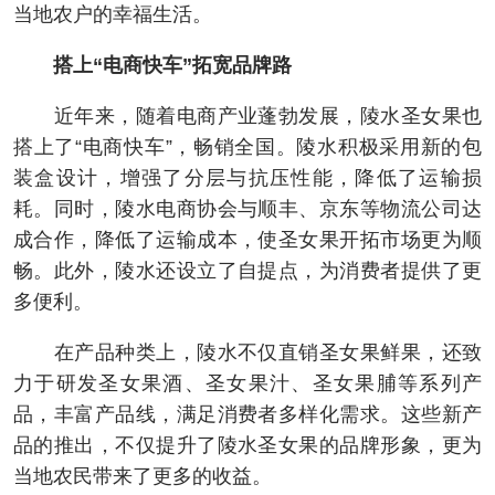
当地农户的幸福生活。
搭上“电商快车”拓宽品牌路
近年来，随着电商产业蓬勃发展，陵水圣女果也
搭上了“电商快车”，畅销全国。陵水积极采用新的包
装盒设计，增强了分层与抗压性能，降低了运输损
耗。同时，陵水电商协会与顺丰、京东等物流公司达
成合作，降低了运输成本，使圣女果开拓市场更为顺
畅。此外，陵水还设立了自提点，为消费者提供了更
多便利。
在产品种类上，陵水不仅直销圣女果鲜果，还致
力于研发圣女果酒、圣女果汁、圣女果脯等系列产
品，丰富产品线，满足消费者多样化需求。这些新产
品的推出，不仅提升了陵水圣女果的品牌形象，更为
当地农民带来了更多的收益。