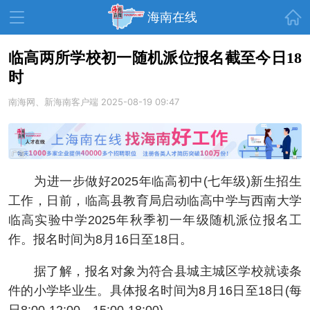
首页
海南在线
临高两所学校初一随机派位报名截至今日18
时
资讯中心
热点
旅游
南海网、新海南客户端
2025-08-19 09:47
文体
消费
财经
教育
健康
房产
家装
交通
美食
为进一步做好2025年临高初中(七年级)新生招生
生活
演出
活动
工作，日前，临高县教育局启动临高中学与西南大学
临高实验中学2025年秋季初一年级随机派位报名工
展会
走读海南
周末去哪儿
作。报名时间为8月16日至18日。
人才在线
天涯企服
据了解，报名对象为符合县城主城区学校就读条
件的小学毕业生。具体报名时间为8月16日至18日(每