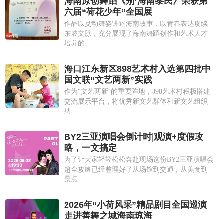
海南原创舞蹈《别·海南黎民》荣获第
六届“荷花少年”全国展
作品以灵动舞姿讲述海南故事，以青春表达赓续
东坡文脉，充分展现了海南舞蹈创作和艺术人才
培养的...
海口江东新区898艺术村入选第四批中
国文联“文艺两新”实践
作为"文艺两新"的重要阵地，898艺术村积极搭建
交流展示平台，将优秀新文艺群体和新文艺组织
纳...
BY2三亚演唱会倒计时|观演+度假攻
略，一文搞定
为了让大家轻轻松松奔赴现场这份BY2三亚演唱会
超全攻略已经整理好了从场馆到交通，从美食到
景点...
2026年“小荷风采”精品剧目全国巡演
走进善舞之城海南琼海