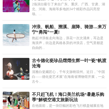
2场演出吸引了来自广东、重庆、广西、甘肃、湖
北、河南、海南等多地的34个精彩作品闪亮登
场。...
冲浪、帆船、溯溪、崖降、骑游…来万
宁“勇闯”一夏!
抱起冲浪板走向海边，浪花一次次涌来，耳边是
海浪声，街边是风格各异的冲浪店，空气里都是
自由的...
古今德化瓷珍品熠熠生辉一叶“瓷”帆渡
沧海
清雅白瓷藏匠心，千年文脉映琼州。近日，"中国
白——德化瓷艺术展"在海南省博物馆开展，一众
古今...
不只赶飞机！海口美兰机场“暑趣乐购
季”解锁空港文旅新玩法
在他面前，是一块巨幅的彩色飞行棋盘铺展在地