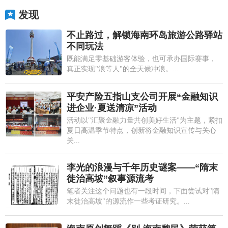
发现
不止路过，解锁海南环岛旅游公路驿站
不同玩法
既能满足零基础游客体验，也可承办国际赛事，
真正实现"浪等人"的全天候冲浪。...
平安产险五指山支公司开展“金融知识
进企业·夏送清凉”活动
活动以"汇聚金融力量共创美好生活"为主题，紧扣
夏日高温季节特点，创新将金融知识宣传与关心
关...
李光的浪漫与千年历史谜案——“隋末
徙治高坡”叙事源流考
笔者关注这个问题也有一段时间，下面尝试对"隋
末徙治高坡"的源流作一些考证研究。...