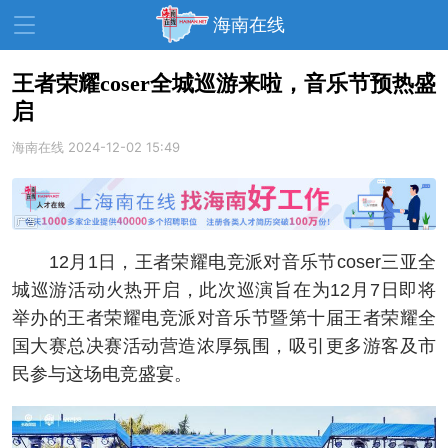
海南在线
王者荣耀coser全城巡游来啦，音乐节预热盛
启
资讯中心
热点
旅游
海南在线
2024-12-02 15:49
文体
消费
财经
教育
健康
房产
家装
交通
美食
12月1日，王者荣耀电竞派对音乐节coser三亚全
生活
演出
活动
城巡游活动火热开启，此次巡演旨在为12月7日即将
举办的王者荣耀电竞派对音乐节暨第十届王者荣耀全
展会
走读海南
周末去哪儿
国大赛总决赛活动营造浓厚氛围，吸引更多游客及市
人才在线
天涯企服
民参与这场电竞盛宴。