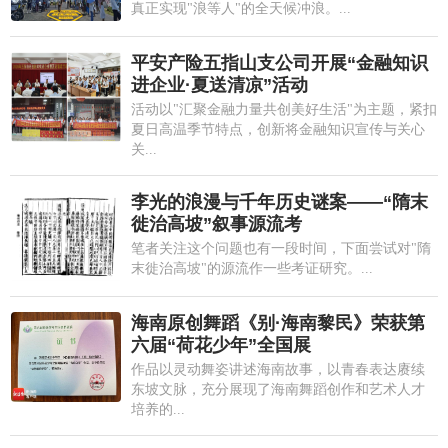
真正实现"浪等人"的全天候冲浪。...
平安产险五指山支公司开展“金融知识
进企业·夏送清凉”活动
活动以"汇聚金融力量共创美好生活"为主题，紧扣
夏日高温季节特点，创新将金融知识宣传与关心
关...
李光的浪漫与千年历史谜案——“隋末
徙治高坡”叙事源流考
笔者关注这个问题也有一段时间，下面尝试对"隋
末徙治高坡"的源流作一些考证研究。...
海南原创舞蹈《别·海南黎民》荣获第
六届“荷花少年”全国展
作品以灵动舞姿讲述海南故事，以青春表达赓续
东坡文脉，充分展现了海南舞蹈创作和艺术人才
培养的...