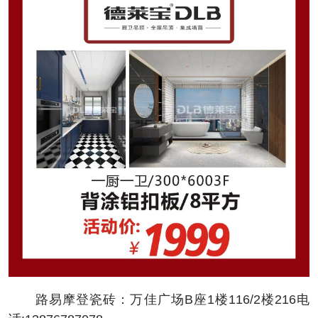
路易摩登瓷砖：万佳广场B座1楼116/2楼216电