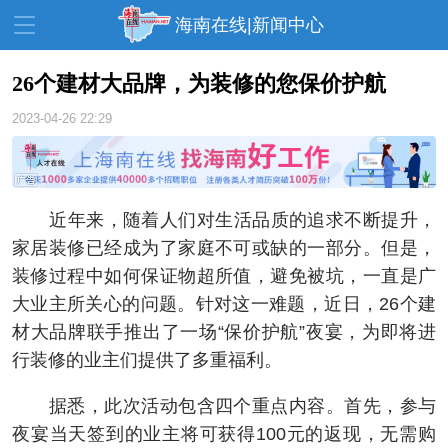
海南在线|新闻中心
26个建材大品牌，为装修的您保价护航
2023-04-26 22:29
资讯中心
热点
旅游
文体
消费
财经
教育
健康
房产
​近年来，随着人们对生活品质的追求不断提升，
家装
交通
美食
家居装修已经成为了家庭不可或缺的一部分。但是，
装修过程中如何保证物超所值，避免被坑，一直是广
生活
演出
活动
大业主所关心的问题。针对这一难题，近日，26个建
展会
走读海南
周末去哪儿
材大品牌联手推出了一场“保价护航”夜宴，为即将进
行装修的业主们提供了多重福利。
人才在线
天涯企服
据悉，此次活动包含四个重点内容。首先，参与
夜宴当天签到的业主将可获得100元的返现，无需购