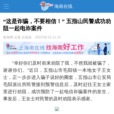
海南在线
“这是诈骗，不要相信！” 五指山民警成功劝
阻一起电诈案件
资讯中心
热点
旅游
南海网
记者 石祖波
2023-02-15 21:14
文体
消费
财经
教育
健康
房产
家装
交通
美食
“幸好你们及时前来劝阻了我，不然我就被骗了，
谢谢你们。”近日，五指山市毛阳镇一本地女子王女
生活
演出
活动
士，正一步步进入骗子设好的圈套，五指山市公安局
展会
走读海南
周末去哪儿
毛阳派出所民警接到预警信息后，及时赶往王女士家
里进行劝阻，成功预防了一起电信诈骗案件的发生，
人才在线
天涯企服
事发后，王女士对民警的及时劝阻表示感谢。