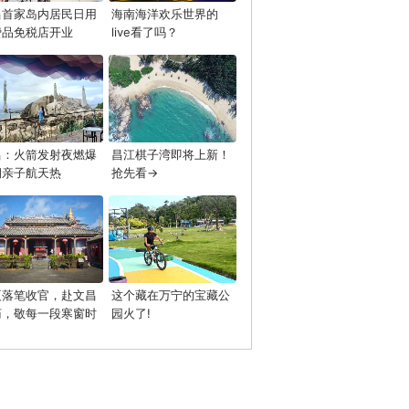
昌首家岛内居民日用
海南海洋欢乐世界的
费品免税店开业
live看了吗？
昌：火箭发射夜燃爆
昌江棋子湾即将上新！
期亲子航天热
抢先看→
夏落笔收官，赴文昌
这个藏在万宁的宝藏公
庙，敬每一段寒窗时
园火了!