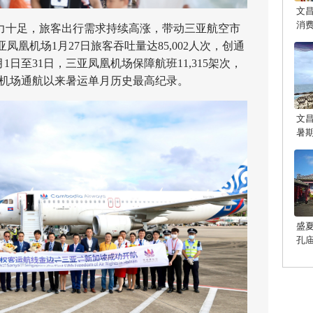
文
消
十足，旅客出行需求持续高涨，带动三亚航空市
凰机场1月27日旅客吞吐量达85,002人次，创通
1日至31日，三亚凤凰机场保障航班11,315架次，
凤凰机场通航以来暑运单月历史最高纪录。
文
暑
盛
孔
光