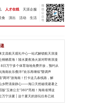
儿
人才在线
天涯企服
美食
演出
活动
生活
递
来文昌航天观礼中心一站式解锁航天浪漫
赴桐栖星海！陵水夏夜渔火派对即将浪漫
月8日万宁多个体育场地免费开放，预约从
玩海南欢乐儋洋!“欢乐再继续”暨调声
着“两环”游海南！打卡这几条线路，解
山乡野清泉静心——海口天然秘境避暑之
瑕版“玉漱公主”360°亮相！海南省博这
赴万宁凉夏 | 这个夏天的游玩任务已就