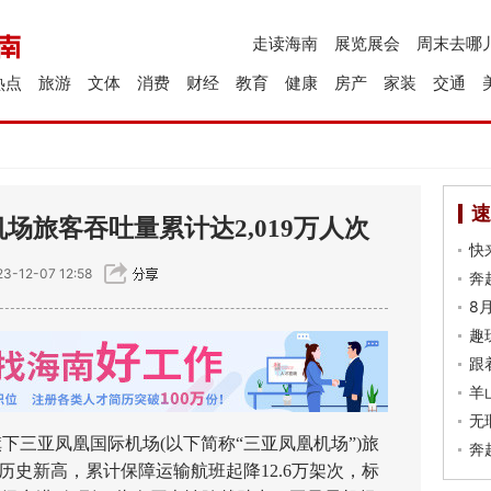
走读海南
展览展会
周末去哪
热点
旅游
文体
消费
财经
教育
健康
房产
家装
交通
速
场旅客吞吐量累计达2,019万人次
快
3-12-07 12:58
奔
8
趣
跟
羊
无
三亚凤凰国际机场(以下简称“三亚凤凰机场”)旅
奔
破历史新高，累计保障运输航班起降12.6万架次，标