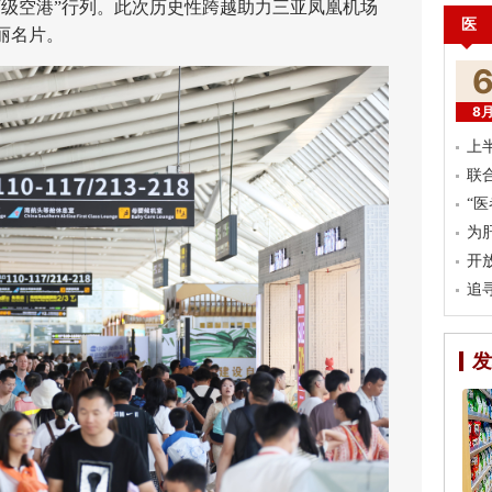
万级空港”行列。此次历史性跨越助力三亚凤凰机场
医
丽名片。
8
上
联
“
为
开
追
发