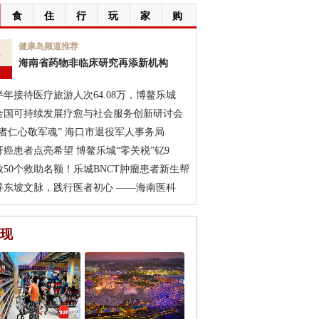
食
住
行
玩
家
购
6
健康岛频道推荐
海南省药物非临床研究再添新机构
月
半年接待医疗旅游人次64.08万，博鳌乐城
合国可持续发展疗愈与社会服务创新研讨会
医者仁心敬军魂” 海口市退役军人事务局
肝癌患者点亮希望 博鳌乐城“零关税”钇9
放50个救助名额！乐城BNCT肿瘤患者新生帮
寻东坡文脉，践行医者初心 ——海南医科
现