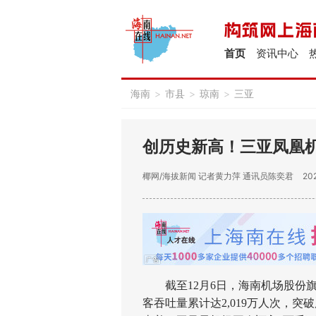
首页
资讯中心
海南
>
市县
>
琼南
>
三亚
创历史新高！三亚凤凰机
椰网/海拔新闻
记者黄力萍 通讯员陈奕君
202
截至12月6日，海南机场股份旗下
客吞吐量累计达2,019万人次，突