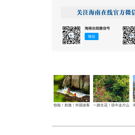
海南在线微信号
微信
惊险！刺激！外国游客
一路生花！琼中这片山