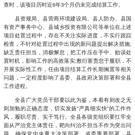
查时，该项目历时近6年3个月仍未完成结算工作。
县资规局、县营商环境建设局、县人防办、县国
有资产事务中心、县城乡投资有限公司等单位在上述
项目处置过程中，存在不关注实际进度，不实行跟踪
检查，不针对处置过程中出现的新问题提出解决措施;
缺乏责任担当，消极懈怠，把工作压在手中、贻误处
置时机，影响工作的高效落实;敷衍塞责怠于履职，不
开展实际性工作，任由项目结算工作长期搁置等相关
问题，一定程度影响了县委、县政府决策部署和全县
工作进程。
全县广大党员干部要以此为鉴，本着有则改之无
则加勉的正确态度，切实发扬“严真细实快”的工作作
风，履职尽责、实干笃行。全县各级党组织要扛牢全
面从严治党主体责任，靶向纠治不担当不作为突出问
题，确保党中央重大决策部署、省委重要部署、县