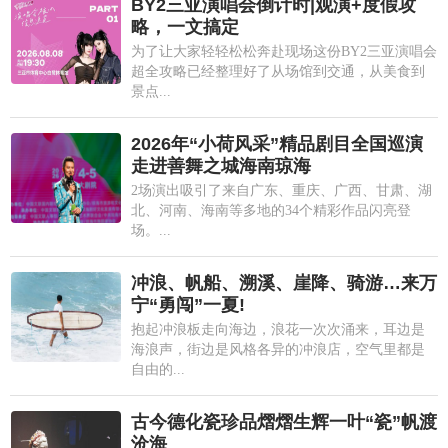
BY2三亚演唱会倒计时|观演+度假攻
略，一文搞定
为了让大家轻轻松松奔赴现场这份BY2三亚演唱会
超全攻略已经整理好了从场馆到交通，从美食到
景点...
2026年“小荷风采”精品剧目全国巡演
走进善舞之城海南琼海
2场演出吸引了来自广东、重庆、广西、甘肃、湖
北、河南、海南等多地的34个精彩作品闪亮登
场。...
冲浪、帆船、溯溪、崖降、骑游…来万
宁“勇闯”一夏!
抱起冲浪板走向海边，浪花一次次涌来，耳边是
海浪声，街边是风格各异的冲浪店，空气里都是
自由的...
古今德化瓷珍品熠熠生辉一叶“瓷”帆渡
沧海