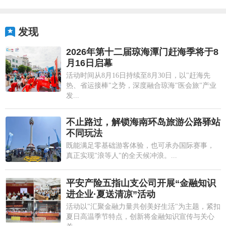
发现
2026年第十二届琼海潭门赶海季将于8
月16日启幕
活动时间从8月16日持续至8月30日，以"赶海先
热、省运接棒"之势，深度融合琼海"医会旅"产业
发...
不止路过，解锁海南环岛旅游公路驿站
不同玩法
既能满足零基础游客体验，也可承办国际赛事，
真正实现"浪等人"的全天候冲浪。...
平安产险五指山支公司开展“金融知识
进企业·夏送清凉”活动
活动以"汇聚金融力量共创美好生活"为主题，紧扣
夏日高温季节特点，创新将金融知识宣传与关心