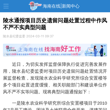
海南在线|新闻中心
陵水通报项目历史遗留问题处置过程中作风
不严不实典型问题
资讯中心
热点
旅游
陵水县纪委监委
2024-03-11 09:37
文体
消费
财经
教育
健康
房产
家装
交通
美食
近日，为切实发挥监督保障执行促进完善发展作
生活
演出
活动
用，陵水县纪委监委对项目历史遗留问题处置情况开
展监督检查，发现陵水农业科学研究所综合安置楼等
展会
走读海南
周末去哪儿
多个项目处置进度缓慢、相关职能部门和建设单位作
人才在线
天涯企服
风不严不实等问题。现将典型问题通报如下：
一是陵水农业科学研究所综合安置楼项目于2010