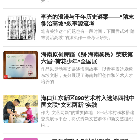
关...
李光的浪漫与千年历史谜案——“隋末
徙治高坡”叙事源流考
笔者关注这个问题也有一段时间，下面尝试对"隋
末徙治高坡"的源流作一些考证研究。...
海南原创舞蹈《别·海南黎民》荣获第
六届“荷花少年”全国展
作品以灵动舞姿讲述海南故事，以青春表达赓续
东坡文脉，充分展现了海南舞蹈创作和艺术人才
培养的...
海口江东新区898艺术村入选第四批中
国文联“文艺两新”实践
作为"文艺两新"的重要阵地，898艺术村积极搭建
交流展示平台，将优秀新文艺群体和新文艺组织
纳...