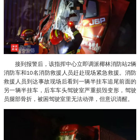
接到报警后，该指挥中心立即调派椰林消防站2辆
消防车和10名消防救援人员赶赴现场紧急救援。消防
救援人员到达事故现场后看到一辆半挂车追尾前面的
另一辆半挂车，后车车头驾驶室严重损毁变形，驾驶
员腿部骨折，被困驾驶室里无法动弹，但意识清醒。