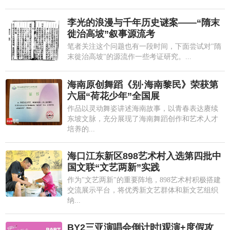
李光的浪漫与千年历史谜案——“隋末
徙治高坡”叙事源流考
笔者关注这个问题也有一段时间，下面尝试对"隋
末徙治高坡"的源流作一些考证研究。...
海南原创舞蹈《别·海南黎民》荣获第
六届“荷花少年”全国展
作品以灵动舞姿讲述海南故事，以青春表达赓续
东坡文脉，充分展现了海南舞蹈创作和艺术人才
培养的...
海口江东新区898艺术村入选第四批中
国文联“文艺两新”实践
作为"文艺两新"的重要阵地，898艺术村积极搭建
交流展示平台，将优秀新文艺群体和新文艺组织
纳...
BY2三亚演唱会倒计时|观演+度假攻