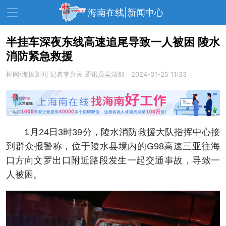
海南在线|新闻中心
半挂车深夜东线高速追尾导致一人被困 陵水
消防紧急救援
资讯中心
热点
旅游
椰网/海拔新闻
记者李兴民 通讯员吴清剑
2024-01-25 11:33
文体
消费
财经
教育
健康
房产
家装
交通
美食
1月24日3时39分，陵水消防救援大队指挥中心接
生活
演出
活动
到群众报警称，位于陵水县境内的G98高速三亚往海
口方向文罗出口附近路段发生一起交通事故，导致一
展会
走读海南
周末去哪儿
人被困。
人才在线
天涯企服