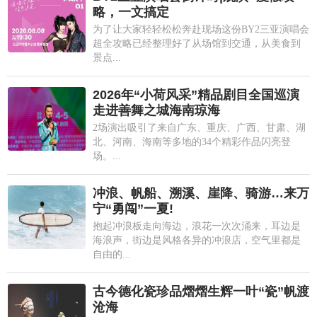
略，一文搞定
为了让大家轻轻松松奔赴现场这份BY2三亚演唱会
超全攻略已经整理好了从场馆到交通，从美食到
景点...
2026年“小荷风采”精品剧目全国巡演
走进善舞之城海南琼海
2场演出吸引了来自广东、重庆、广西、甘肃、湖
北、河南、海南等多地的34个精彩作品闪亮登
场。...
冲浪、帆船、溯溪、崖降、骑游…来万
宁“勇闯”一夏!
抱起冲浪板走向海边，浪花一次次涌来，耳边是
海浪声，街边是风格各异的冲浪店，空气里都是
自由的...
古今德化瓷珍品熠熠生辉一叶“瓷”帆渡
沧海