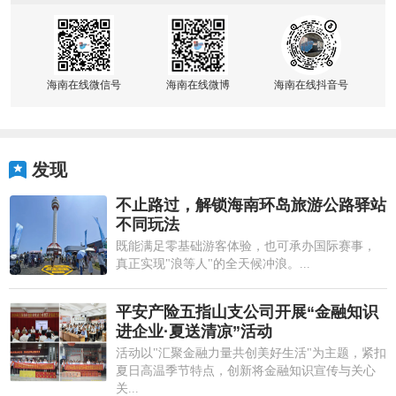
海南在线微信号
海南在线微博
海南在线抖音号
发现
不止路过，解锁海南环岛旅游公路驿站
不同玩法
既能满足零基础游客体验，也可承办国际赛事，
真正实现"浪等人"的全天候冲浪。...
平安产险五指山支公司开展“金融知识
进企业·夏送清凉”活动
活动以"汇聚金融力量共创美好生活"为主题，紧扣
夏日高温季节特点，创新将金融知识宣传与关心
关...