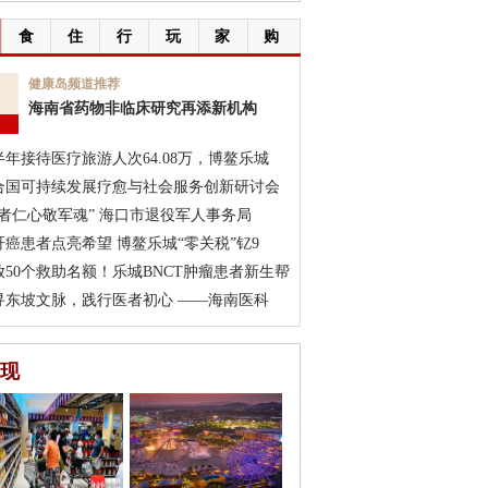
食
住
行
玩
家
购
6
健康岛频道推荐
海南省药物非临床研究再添新机构
月
半年接待医疗旅游人次64.08万，博鳌乐城
合国可持续发展疗愈与社会服务创新研讨会
医者仁心敬军魂” 海口市退役军人事务局
肝癌患者点亮希望 博鳌乐城“零关税”钇9
放50个救助名额！乐城BNCT肿瘤患者新生帮
寻东坡文脉，践行医者初心 ——海南医科
现