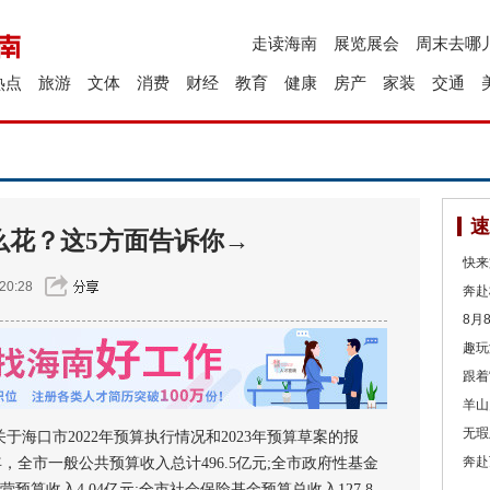
走读海南
展览展会
周末去哪
热点
旅游
文体
消费
财经
教育
健康
房产
家装
交通
速
怎么花？这5方面告诉你→
快来
20:28
奔赴
8月
趣玩
跟着
羊山
无瑕
海口市2022年预算执行情况和2023年预算草案的报
奔赴
年，全市一般公共预算收入总计496.5亿元;全市政府性基金
营预算收入4.04亿元;全市社会保险基金预算总收入127.8