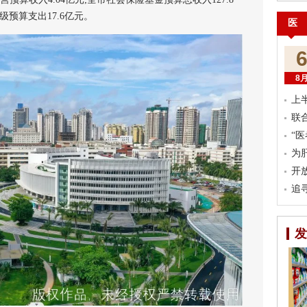
级预算支出17.6亿元。
医
8
上
联
“
为
开
追
发