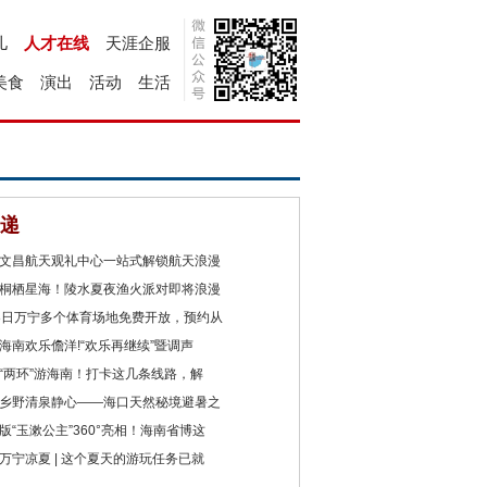
儿
人才在线
天涯企服
美食
演出
活动
生活
递
文昌航天观礼中心一站式解锁航天浪漫
桐栖星海！陵水夏夜渔火派对即将浪漫
8日万宁多个体育场地免费开放，预约从
海南欢乐儋洋!“欢乐再继续”暨调声
“两环”游海南！打卡这几条线路，解
乡野清泉静心——海口天然秘境避暑之
版“玉漱公主”360°亮相！海南省博这
万宁凉夏 | 这个夏天的游玩任务已就