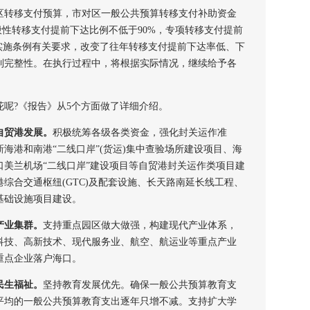
转移支付预算，市对区一般公共预算转移支付补助资金
一般性转移支付提前下达比例不低于90%，专项转移支付提前
实施条例有关要求，改变了往年转移支付提前下达率低、下
制完整性。在执行过程中，将根据实际情况，继续给予各
呢?《报告》从5个方面做了详细介绍。
自贸港发展。
积极统筹各级各类资金，强化封关运作准
海港和南港“二线口岸”(货运)集中查验场所建设项目、海
美兰机场“二线口岸”建设项目等自贸港封关运作类项目建
综合交通枢纽(GTC)及配套设施、长天路南延长线工程、
基础设施项目建设。
产业集群。
支持重点园区做大做强，构建现代产业体系，
科技、高新技术、现代服务业、航空、航运业等重点产业
重点企业落户海口。
民生福祉。
坚持教育发展优先。确保一般公共预算教育支
平均的一般公共预算教育支出逐年只增不减。支持扩大学