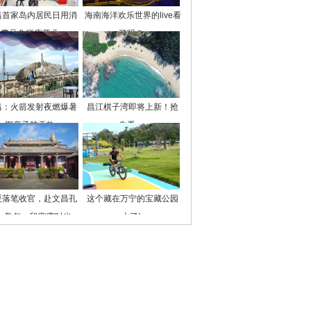
昌首家岛内居民日用消
海南海洋欢乐世界的live看
费品免税店开业
了吗？
昌：火箭发射夜燃爆暑
昌江棋子湾即将上新！抢
期亲子航天热
先看→
夏落笔收官，赴文昌孔
这个藏在万宁的宝藏公园
，敬每一段寒窗时光
火了!