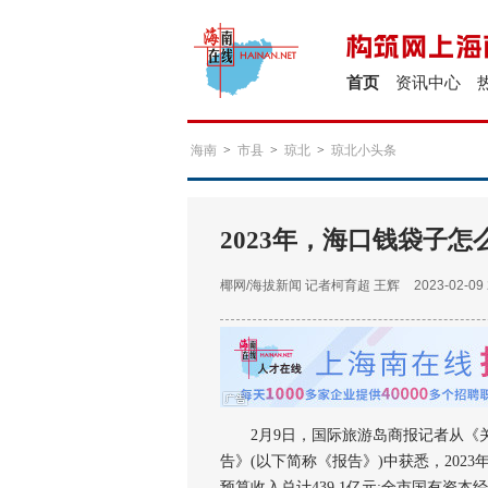
首页
资讯中心
海南
>
市县
>
琼北
>
琼北小头条
2023年，海口钱袋子
椰网/海拔新闻
记者柯育超 王辉
2023-02-09 
2月9日，国际旅游岛商报记者从《关于
告》(以下简称《报告》)中获悉，2023
预算收入总计439.1亿元;全市国有资本经