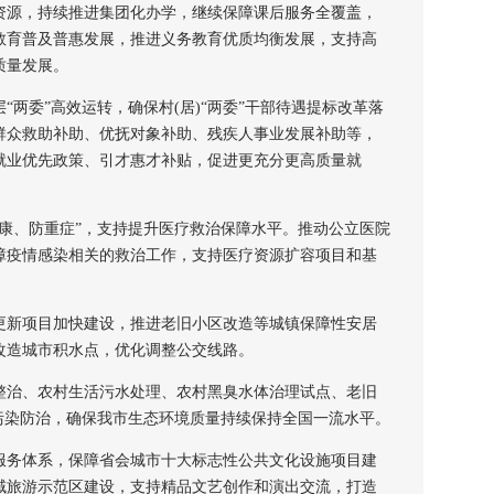
资源，持续推进集团化办学，继续保障课后服务全覆盖，
教育普及普惠发展，推进义务教育优质均衡发展，支持高
质量发展。
委”高效运转，确保村(居)“两委”干部待遇提标改革落
群众救助补助、优抚对象补助、残疾人事业发展补助等，
就业优先政策、引才惠才补贴，促进更充分更高质量就
、防重症”，支持提升医疗救治保障水平。推动公立医院
障疫情感染相关的救治工作，支持医疗资源扩容项目和基
新项目加快建设，推进老旧小区改造等城镇保障性安居
改造城市积水点，优化调整公交线路。
治、农村生活污水处理、农村黑臭水体治理试点、老旧
污染防治，确保我市生态环境质量持续保持全国一流水平。
务体系，保障省会城市十大标志性公共文化设施项目建
域旅游示范区建设，支持精品文艺创作和演出交流，打造