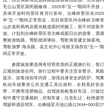
况，结合实际情况选择跟团游或者自助游。乐东县内
毛公山景区因闭园修缮，2025年“五一”期间不开放，
具体开放时间景区将另行发布。尖峰岭景区在2025
年“五一”期间正常营业，但目前景区内尖峰岭主峰登
山步道和凤鸣谷观光栈道因封闭施工，暂不对游客开
放。计划到尖峰岭景区登主峰或观日出的游客，需调
整旅游线路。莺歌踏浪驿站、莺歌海党建文旅基地、
莺歌渔梦·海乐园、县文化中心等旅文场所在“五一”期
间正常开放。
参团旅游要选择有经营资质的正规旅行社，签订
正规的旅游合同。旅行过程中要关注安全警示、风险
提示、游客须知等内容，加强自身安全的防护。驾乘
机动车或乘坐公共交通工具出游时，全程系好安全
带，不携带违禁物品。自驾游前检查好车况，行驶过
程中遵守交通规则，控制车速，注意礼让，杜绝疲劳
驾驶和酒后驾车。尖峰镇至天池公路(12KM+000至27