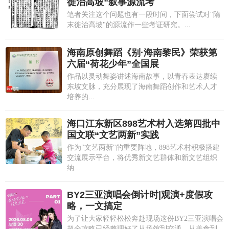
徙治高坡”叙事源流考
笔者关注这个问题也有一段时间，下面尝试对"隋
末徙治高坡"的源流作一些考证研究。...
海南原创舞蹈《别·海南黎民》荣获第
六届“荷花少年”全国展
作品以灵动舞姿讲述海南故事，以青春表达赓续
东坡文脉，充分展现了海南舞蹈创作和艺术人才
培养的...
海口江东新区898艺术村入选第四批中
国文联“文艺两新”实践
作为"文艺两新"的重要阵地，898艺术村积极搭建
交流展示平台，将优秀新文艺群体和新文艺组织
纳...
BY2三亚演唱会倒计时|观演+度假攻
略，一文搞定
为了让大家轻轻松松奔赴现场这份BY2三亚演唱会
超全攻略已经整理好了从场馆到交通，从美食到