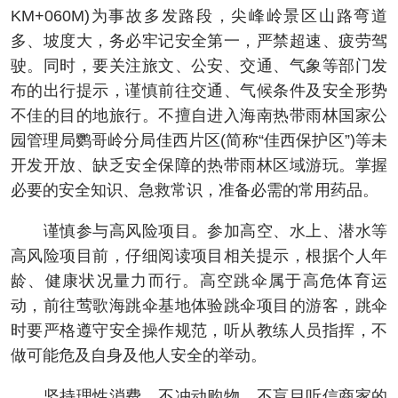
KM+060M)为事故多发路段，尖峰岭景区山路弯道
多、坡度大，务必牢记安全第一，严禁超速、疲劳驾
驶。同时，要关注旅文、公安、交通、气象等部门发
布的出行提示，谨慎前往交通、气候条件及安全形势
不佳的目的地旅行。不擅自进入海南热带雨林国家公
园管理局鹦哥岭分局佳西片区(简称“佳西保护区”)等未
开发开放、缺乏安全保障的热带雨林区域游玩。掌握
必要的安全知识、急救常识，准备必需的常用药品。
谨慎参与高风险项目。参加高空、水上、潜水等
高风险项目前，仔细阅读项目相关提示，根据个人年
龄、健康状况量力而行。高空跳伞属于高危体育运
动，前往莺歌海跳伞基地体验跳伞项目的游客，跳伞
时要严格遵守安全操作规范，听从教练人员指挥，不
做可能危及自身及他人安全的举动。
坚持理性消费，不冲动购物，不盲目听信商家的