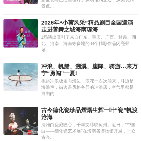
景点...
2026年“小荷风采”精品剧目全国巡演
走进善舞之城海南琼海
2场演出吸引了来自广东、重庆、广西、甘肃、湖
北、河南、海南等多地的34个精彩作品闪亮登
场。...
冲浪、帆船、溯溪、崖降、骑游…来万
宁“勇闯”一夏!
抱起冲浪板走向海边，浪花一次次涌来，耳边是
海浪声，街边是风格各异的冲浪店，空气里都是
自由的...
古今德化瓷珍品熠熠生辉一叶“瓷”帆渡
沧海
清雅白瓷藏匠心，千年文脉映琼州。近日，"中国
白——德化瓷艺术展"在海南省博物馆开展，一众
古今...