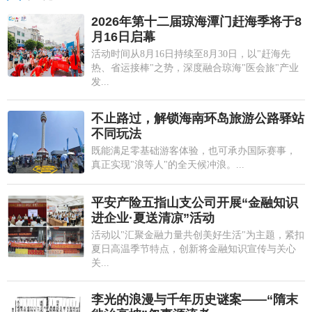
2026年第十二届琼海潭门赶海季将于8
月16日启幕
活动时间从8月16日持续至8月30日，以"赶海先
热、省运接棒"之势，深度融合琼海"医会旅"产业
发...
不止路过，解锁海南环岛旅游公路驿站
不同玩法
既能满足零基础游客体验，也可承办国际赛事，
真正实现"浪等人"的全天候冲浪。...
平安产险五指山支公司开展“金融知识
进企业·夏送清凉”活动
活动以"汇聚金融力量共创美好生活"为主题，紧扣
夏日高温季节特点，创新将金融知识宣传与关心
关...
李光的浪漫与千年历史谜案——“隋末