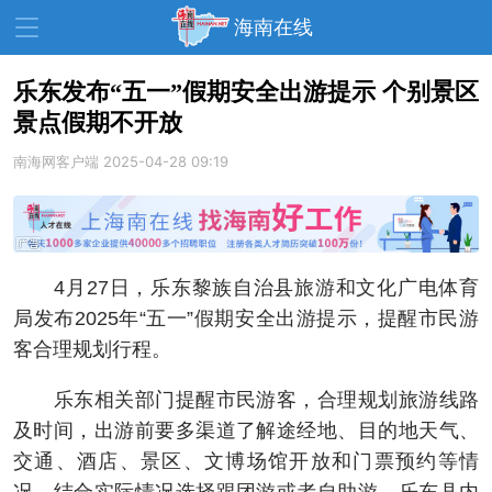
海南在线
乐东发布“五一”假期安全出游提示 个别景区
景点假期不开放
资讯中心
热点
旅游
南海网客户端
2025-04-28 09:19
文体
消费
财经
教育
健康
房产
家装
交通
美食
4月27日，乐东黎族自治县旅游和文化广电体育
生活
演出
活动
局发布2025年“五一”假期安全出游提示，提醒市民游
客合理规划行程。
展会
走读海南
周末去哪儿
乐东相关部门提醒市民游客，合理规划旅游线路
人才在线
天涯企服
及时间，出游前要多渠道了解途经地、目的地天气、
交通、酒店、景区、文博场馆开放和门票预约等情