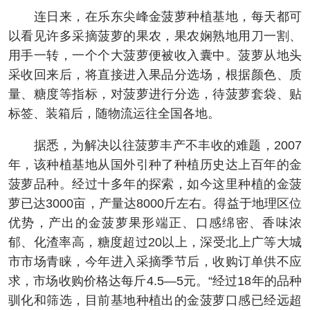
连日来，在乐东尖峰金菠萝种植基地，每天都可
以看见许多采摘菠萝的果农，果农娴熟地用刀一割、
用手一转，一个个大菠萝便被收入囊中。菠萝从地头
采收回来后，将直接进入果品分选场，根据颜色、质
量、糖度等指标，对菠萝进行分选，待菠萝套袋、贴
标签、装箱后，随物流运往全国各地。
据悉，为解决以往菠萝丰产不丰收的难题，2007
年，该种植基地从国外引种了种植历史达上百年的金
菠萝品种。经过十多年的探索，如今这里种植的金菠
萝已达3000亩，产量达8000斤左右。得益于地理区位
优势，产出的金菠萝果形端正、口感绵密、香味浓
郁、化渣率高，糖度超过20以上，深受北上广等大城
市市场青睐，今年进入采摘季节后，收购订单供不应
求，市场收购价格达每斤4.5—5元。“经过18年的品种
驯化和筛选，目前基地种植出的金菠萝口感已经远超