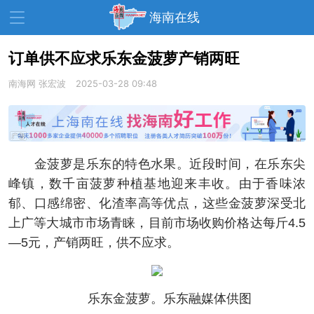
海南在线
订单供不应求乐东金菠萝产销两旺
南海网
资讯中心
张宏波
2025-03-28 09:48
热点
旅游
文体
消费
财经
教育
健康
房产
金菠萝是乐东的特色水果。近段时间，在乐东尖
家装
交通
美食
峰镇，数千亩菠萝种植基地迎来丰收。由于香味浓
生活
演出
活动
郁、口感绵密、化渣率高等优点，这些金菠萝深受北
上广等大城市市场青睐，目前市场收购价格达每斤4.5
展会
走读海南
周末去哪儿
—5元，产销两旺，供不应求。
人才在线
天涯企服
乐东金菠萝。乐东融媒体供图