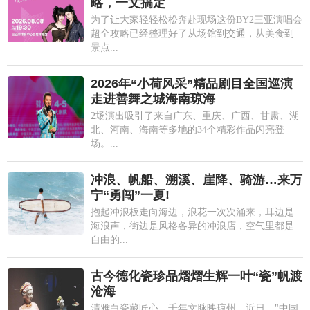
略，一文搞定
为了让大家轻轻松松奔赴现场这份BY2三亚演唱会
超全攻略已经整理好了从场馆到交通，从美食到
景点...
2026年“小荷风采”精品剧目全国巡演
走进善舞之城海南琼海
2场演出吸引了来自广东、重庆、广西、甘肃、湖
北、河南、海南等多地的34个精彩作品闪亮登
场。...
冲浪、帆船、溯溪、崖降、骑游…来万
宁“勇闯”一夏!
抱起冲浪板走向海边，浪花一次次涌来，耳边是
海浪声，街边是风格各异的冲浪店，空气里都是
自由的...
古今德化瓷珍品熠熠生辉一叶“瓷”帆渡
沧海
清雅白瓷藏匠心，千年文脉映琼州。近日，"中国