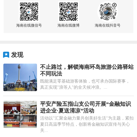
海南在线微信号
海南在线微博
海南在线抖音号
发现
不止路过，解锁海南环岛旅游公路驿站
不同玩法
既能满足零基础游客体验，也可承办国际赛事，
真正实现"浪等人"的全天候冲浪。...
平安产险五指山支公司开展“金融知识
进企业·夏送清凉”活动
活动以"汇聚金融力量共创美好生活"为主题，紧扣
夏日高温季节特点，创新将金融知识宣传与关心
关...