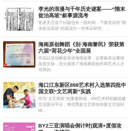
李光的浪漫与千年历史谜案——“隋末
徙治高坡”叙事源流考
笔者关注这个问题也有一段时间，下面尝试对"隋
末徙治高坡"的源流作一些考证研究。...
海南原创舞蹈《别·海南黎民》荣获第
六届“荷花少年”全国展
作品以灵动舞姿讲述海南故事，以青春表达赓续
东坡文脉，充分展现了海南舞蹈创作和艺术人才
培养的...
海口江东新区898艺术村入选第四批中
国文联“文艺两新”实践
作为"文艺两新"的重要阵地，898艺术村积极搭建
交流展示平台，将优秀新文艺群体和新文艺组织
纳...
BY2三亚演唱会倒计时|观演+度假攻