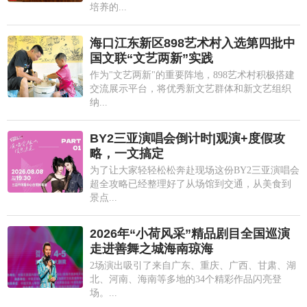
培养的...
海口江东新区898艺术村入选第四批中
国文联“文艺两新”实践
作为"文艺两新"的重要阵地，898艺术村积极搭建
交流展示平台，将优秀新文艺群体和新文艺组织
纳...
BY2三亚演唱会倒计时|观演+度假攻
略，一文搞定
为了让大家轻轻松松奔赴现场这份BY2三亚演唱会
超全攻略已经整理好了从场馆到交通，从美食到
景点...
2026年“小荷风采”精品剧目全国巡演
走进善舞之城海南琼海
2场演出吸引了来自广东、重庆、广西、甘肃、湖
北、河南、海南等多地的34个精彩作品闪亮登
场。...