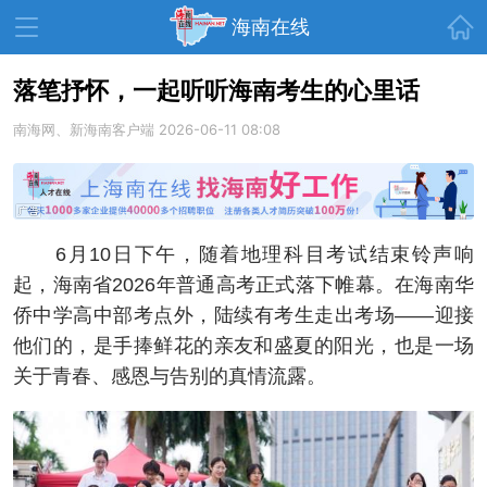
首页
海南在线
落笔抒怀，一起听听海南考生的心里话
南海网、新海南客户端
资讯中心
热点
2026-06-11 08:08
旅游
文体
消费
财经
教育
健康
房产
6月10日下午，随着地理科目考试结束铃声响
家装
交通
美食
起，海南省2026年普通高考正式落下帷幕。在海南华
生活
演出
活动
侨中学高中部考点外，陆续有考生走出考场——迎接
他们的，是手捧鲜花的亲友和盛夏的阳光，也是一场
展会
走读海南
周末去哪儿
关于青春、感恩与告别的真情流露。
人才在线
天涯企服