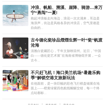
冲浪、帆船、溯溪、崖降、骑游…来万
宁“勇闯”一夏!
抱起冲浪板走向海边，浪花一次次涌来，耳边是
海浪声，街边是风格各异的冲浪店，空气里都是
自由的...
古今德化瓷珍品熠熠生辉一叶“瓷”帆渡
沧海
清雅白瓷藏匠心，千年文脉映琼州。近日，"中国
白——德化瓷艺术展"在海南省博物馆开展，一众
古今...
不只赶飞机！海口美兰机场“暑趣乐购
季”解锁空港文旅新玩法
在他面前，是一块巨幅的彩色飞行棋盘铺展在地
面上——橙黄绿紫四色航线蜿蜒交错，每一个终
点站都标...
关于本站
|
服务热线
|
商务合作