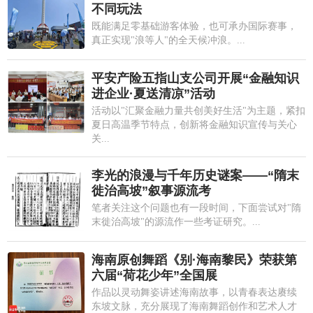
不同玩法
既能满足零基础游客体验，也可承办国际赛事，
真正实现"浪等人"的全天候冲浪。...
平安产险五指山支公司开展“金融知识
进企业·夏送清凉”活动
活动以"汇聚金融力量共创美好生活"为主题，紧扣
夏日高温季节特点，创新将金融知识宣传与关心
关...
李光的浪漫与千年历史谜案——“隋末
徙治高坡”叙事源流考
笔者关注这个问题也有一段时间，下面尝试对"隋
末徙治高坡"的源流作一些考证研究。...
海南原创舞蹈《别·海南黎民》荣获第
六届“荷花少年”全国展
作品以灵动舞姿讲述海南故事，以青春表达赓续
东坡文脉，充分展现了海南舞蹈创作和艺术人才