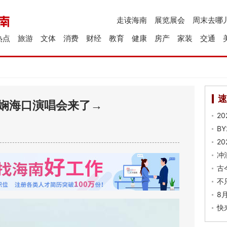
走读海南
展览展会
周末去哪
热点
旅游
文体
消费
财经
教育
健康
房产
家装
交通
速
陈慧娴海口演唱会来了→
2
B
2
冲
古
不
8
快