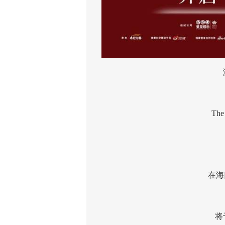
激动
The Fab
巡
将于
在海口
将于6