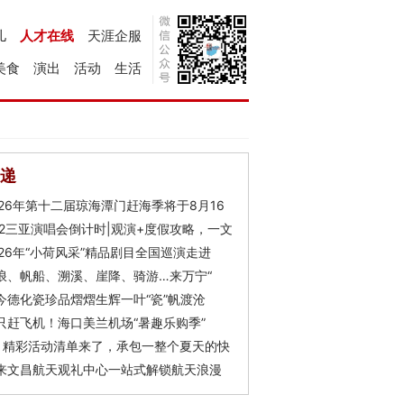
儿
人才在线
天涯企服
美食
演出
活动
生活
递
026年第十二届琼海潭门赶海季将于8月16
Y2三亚演唱会倒计时|观演+度假攻略，一文
026年“小荷风采”精品剧目全国巡演走进
浪、帆船、溯溪、崖降、骑游…来万宁“
今德化瓷珍品熠熠生辉一叶“瓷”帆渡沧
只赶飞机！海口美兰机场“暑趣乐购季”
月精彩活动清单来了，承包一整个夏天的快
来文昌航天观礼中心一站式解锁航天浪漫