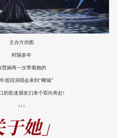
主办方供图
时隔多年
娴再一次带着她的
巡回演唱会来到“椰城”
的歌迷朋友们来个双向奔赴!
↓↓↓