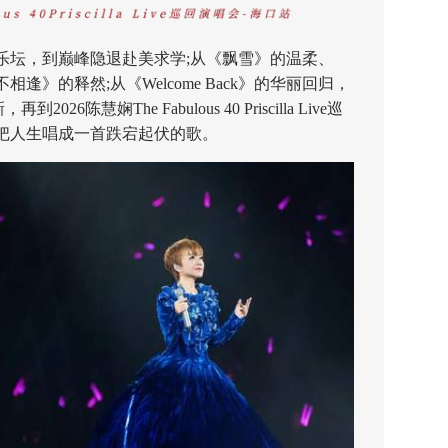
坛，到巅峰隐退赴美求学;从《飘雪》的温柔、
》的释然;从《Welcome Back》的华丽回归，
到2026陈慧娴The Fabulous 40 Priscilla Live巡
，把人生唱成一首跌宕起伏的歌。