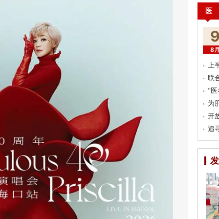
医
8
上
联
“
为
开
追
发