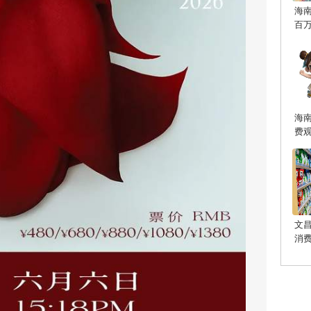
海
百
海
费
文
消