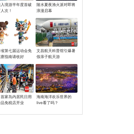
南入境游半年度首破
陵水夏夜渔火派对即将
万人次！
浪漫启幕
南省第七届运动会免
文昌航天科普馆引爆暑
观赛指南请收好
假亲子航天游
昌首家岛内居民日用
海南海洋欢乐世界的
费品免税店开业
live看了吗？