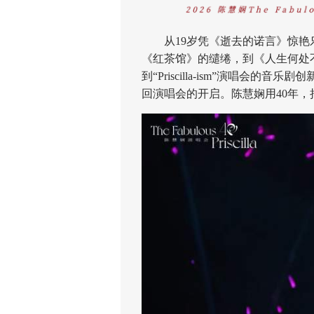
从19岁凭《逝去的诺言》惊艳乐
《红茶馆》的缱绻，到《人生何处不相逢
到“Priscilla-ism”演唱会的音乐剧创新，再
回演唱会的开启。陈慧娴用40年