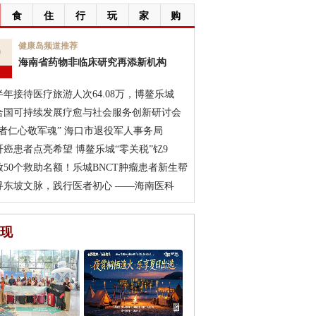
食
住
行
玩
家
购
9
健康岛频道推荐
海南省药物非临床研究再添新机构
月
半年接待医疗旅游人次64.08万，博鳌乐城
合国可持续发展疗愈与社会服务创新研讨会
医者仁心敬军魂” 海口市退役军人事务局
肝癌患者点亮希望 博鳌乐城“零关税”钇9
放50个救助名额！乐城BNCT肿瘤患者新生帮
寻东坡文脉，践行医者初心 ——海南医科
现