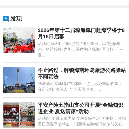
发现
2026年第十二届琼海潭门赶海季将于8
月16日启幕
活动时间从8月16日持续至8月30日，以"赶海先
热、省运接棒"之势，深度融合琼海"医会旅"产业
发...
不止路过，解锁海南环岛旅游公路驿站
不同玩法
既能满足零基础游客体验，也可承办国际赛事，
真正实现"浪等人"的全天候冲浪。...
平安产险五指山支公司开展“金融知识
进企业·夏送清凉”活动
活动以"汇聚金融力量共创美好生活"为主题，紧扣
夏日高温季节特点，创新将金融知识宣传与关心