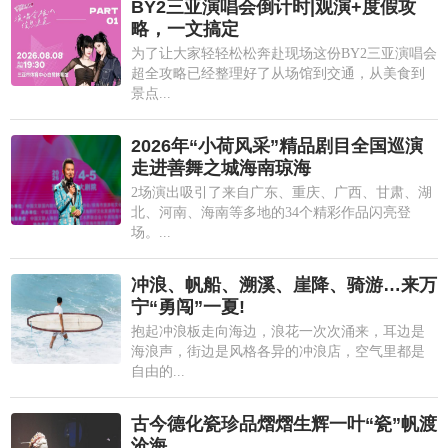
BY2三亚演唱会倒计时|观演+度假攻
略，一文搞定
为了让大家轻轻松松奔赴现场这份BY2三亚演唱会
超全攻略已经整理好了从场馆到交通，从美食到
景点...
2026年“小荷风采”精品剧目全国巡演
走进善舞之城海南琼海
2场演出吸引了来自广东、重庆、广西、甘肃、湖
北、河南、海南等多地的34个精彩作品闪亮登
场。...
冲浪、帆船、溯溪、崖降、骑游…来万
宁“勇闯”一夏!
抱起冲浪板走向海边，浪花一次次涌来，耳边是
海浪声，街边是风格各异的冲浪店，空气里都是
自由的...
古今德化瓷珍品熠熠生辉一叶“瓷”帆渡
沧海