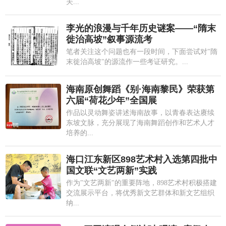
关...
李光的浪漫与千年历史谜案——“隋末
徙治高坡”叙事源流考
笔者关注这个问题也有一段时间，下面尝试对"隋
末徙治高坡"的源流作一些考证研究。...
海南原创舞蹈《别·海南黎民》荣获第
六届“荷花少年”全国展
作品以灵动舞姿讲述海南故事，以青春表达赓续
东坡文脉，充分展现了海南舞蹈创作和艺术人才
培养的...
海口江东新区898艺术村入选第四批中
国文联“文艺两新”实践
作为"文艺两新"的重要阵地，898艺术村积极搭建
交流展示平台，将优秀新文艺群体和新文艺组织
纳...