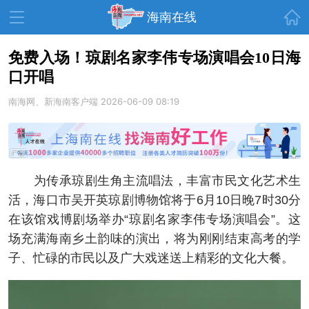
首页
海南在线
免费入场！琼剧名家李伟专场演唱会10日海
口开唱
资讯中心
热点
旅游
南海网、新海南客户端
2026-06-09 08:19
文体
消费
财经
教育
健康
房产
家装
交通
美食
为传承琼剧生角主流唱法，丰富市民文化艺术生
生活
演出
活动
活，海口市吴开英琼剧博物馆将于6月10日晚7时30分
在该馆戏博剧场举办“琼剧名家李伟专场演唱会”。这
展会
走读海南
周末去哪儿
场充满海南乡土韵味的演出，将为刚刚结束高考的学
人才在线
天涯企服
子、忙碌的市民以及广大戏迷送上精彩的文化大餐。