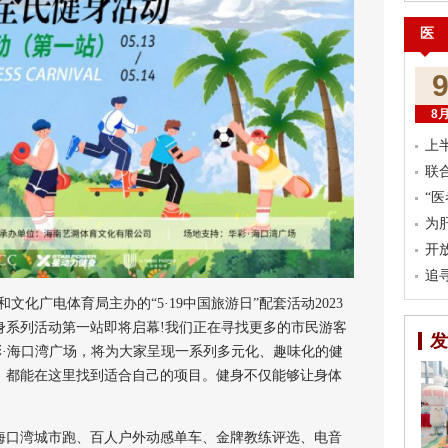
医
8
上
联
“
为
开
追
广电体育局主办的“5·19中国旅游日”配套活动2023
身系列活动第一站即将启幕!我们正在寻找更多的市民游客
发
在华彩·海口湾广场，将为大家呈现一系列多元化、趣味化的健
，都能在这里找到适合自己的项目。健身不仅能够让身体
。
口湾城市跑、百人户外动感单车、金牌教练评选、电音