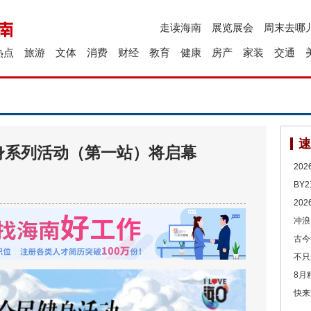
走读海南
展览展会
周末去哪
热点
旅游
文体
消费
财经
教育
健康
房产
家装
交通
速
身系列活动（第一站）将启幕
20
BY
20
冲浪
古今
不只
8月
快来