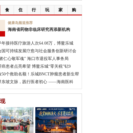
食
住
行
玩
家
购
9
健康岛频道推荐
海南省药物非临床研究再添新机构
月
半年接待医疗旅游人次64.08万，博鳌乐城
合国可持续发展疗愈与社会服务创新研讨会
医者仁心敬军魂” 海口市退役军人事务局
肝癌患者点亮希望 博鳌乐城“零关税”钇9
放50个救助名额！乐城BNCT肿瘤患者新生帮
寻东坡文脉，践行医者初心 ——海南医科
现