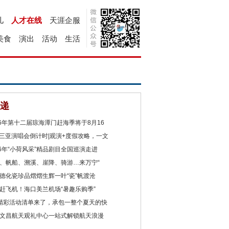
儿
人才在线
天涯企服
美食
演出
活动
生活
递
26年第十二届琼海潭门赶海季将于8月16
2三亚演唱会倒计时|观演+度假攻略，一文
26年“小荷风采”精品剧目全国巡演走进
、帆船、溯溪、崖降、骑游…来万宁“
德化瓷珍品熠熠生辉一叶“瓷”帆渡沧
赶飞机！海口美兰机场“暑趣乐购季”
精彩活动清单来了，承包一整个夏天的快
文昌航天观礼中心一站式解锁航天浪漫