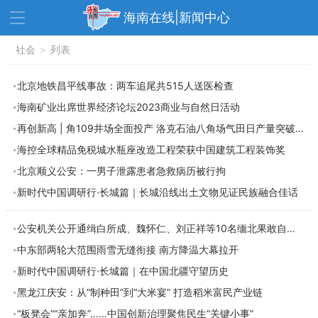
海南在线|新闻中心
资讯中心
社会
>
列表
热点
旅游
文体
消费
财经
北京地铁昌平线事故：两车追尾共515人送医检查
海南矿业出席世界经济论坛2023商业与自然日活动
教育
健康
房产
再创新高 | 角109井场全面投产 洛克石油八角场气田日产量突破260万方
家装
交通
美食
海控全球精品免税城水瓶座改造工程荣获中国建筑工程装饰奖
生活
演出
活动
北京顺义公安：一男子泄露患者急救病历被行拘
新时代中国调研行·长城篇｜长城沿线出土文物见证民族融合佳话
展会
走读海南
周末去哪儿
人才在线
天涯企服
公安机关公开通缉白所成、魏怀仁、刘正祥等10名缅北果敢自治区电信网络诈骗犯罪集团重
中东部两轮大范围雨雪无缝衔接 南方降温大幕拉开
新时代中国调研行·长城篇｜在中国北疆守望历史
黑龙江庆安：从“制种田”到“大米宴” 打造稻米富民产业链
“板凳会”“亲加奔”……中国创新治理聚焦民生“关键小事”