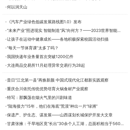
何以润天山
《汽车产业绿色低碳发展路线图1.0》发布
“未来产业”照进现实 智能制造“风”向何方？——2023世界智能制造大会观察
让孩子在运动中健康成长——各地积极探索校园活动扫描
“每天一节体育课”太多了吗？
我国快递年业务量首次突破1200亿件
大连商品交易所11月处理异常交易行为28起
昔日“江北第一县”再焕新颜 中国式现代化江都新实践观察
重庆合川依托传统优势培育火锅食材产业观察
特写：那飘荡在烟火气里的川剧味道
“陆海接力”15年，他们在海底“荒漠”种出一片“绿洲”
保遗产、护生态、谋发展——山西谋划长城保护开发大文章
甘肃张掖：干旱地区竟“长出”30余个人工湖，总面积相当于560个足球场大小