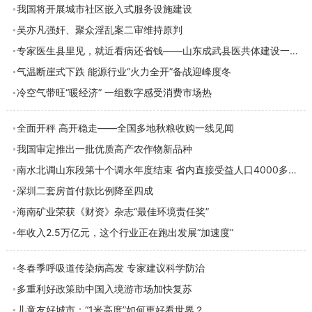
我国将开展城市社区嵌入式服务设施建设
吴亦凡强奸、聚众淫乱案二审维持原判
专家医生县里见，就近看病还省钱——山东成武县医共体建设一线观察
气温断崖式下跌 能源行业“火力全开”备战迎峰度冬
冷空气带旺“暖经济” 一组数字感受消费市场热
全面开秤 高开稳走——全国多地秋粮收购一线见闻
我国审定推出一批优质高产农作物新品种
南水北调山东段第十个调水年度结束 省内直接受益人口4000多万人
深圳二套房首付款比例降至四成
海南矿业荣获《财资》杂志“最佳环境责任奖”
年收入2.5万亿元，这个行业正在跑出发展“加速度”
冬春季呼吸道传染病高发 专家建议科学防治
多重利好政策助中国入境游市场加快复苏
儿童友好城市：“1米高度”如何更好看世界？