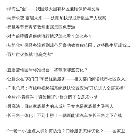
绿海生“金”——我国最大国有林区兼顾保护与发展
向新求变 蓄能未来——沈阳加快形成新质生产力观察
元旦春节元宵节敦煌市属景区免费游
对当前呼吸道疾病流行情况怎么看？怎么办？
从简化社保经办流程到规范牙膏功效宣称范围，这些民生新规12月起施行
百年窑火炼就“电瓷之都”
直播营销国际标准出台，将带来哪些变化？
让群众在“家门口”享受优质服务——相关部门解读城市社区嵌入式服务设施建设
广电总局：有线电视终端系统默认设置应为“开机进入全屏直播”
乡村行·看振兴｜避险搬迁让群众圆了安居乐业梦
最高法：目睹家庭暴力的未成年子女也是家庭暴力受害人
长三角一体化｜不到十秒！一辆新能源汽车在长三角走下产线
“一老一小”重点人群如何防治？门诊服务怎样优化？——国家卫健委新闻发布会回应冬季