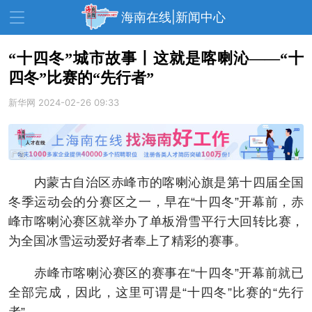
海南在线|新闻中心
“十四冬”城市故事丨这就是喀喇沁——“十
四冬”比赛的“先行者”
资讯中心
热点
旅游
新华网
2024-02-26 09:33
文体
消费
财经
教育
健康
房产
家装
交通
美食
内蒙古自治区赤峰市的喀喇沁旗是第十四届全国
生活
演出
活动
冬季运动会的分赛区之一，早在“十四冬”开幕前，赤
峰市喀喇沁赛区就举办了单板滑雪平行大回转比赛，
展会
走读海南
周末去哪儿
为全国冰雪运动爱好者奉上了精彩的赛事。
人才在线
天涯企服
赤峰市喀喇沁赛区的赛事在“十四冬”开幕前就已
全部完成，因此，这里可谓是“十四冬”比赛的“先行