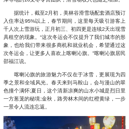
据统计，截至2月初，美林谷滑雪场配套酒店预订
入住率达95%以上，春节期间，这里每天吸引游客上
千人次上雪游玩，正月初三、初四更是连续2天出现雪
具租空的现象。“这次冬运会不仅提升了我们城市的形
象，也给我们带来很多商机和就业机会，希望通过这
次冬运会，让更多人喜欢上喀喇沁旗。”喀喇沁旗居民
邵福江说。
喀喇沁旗的旅游魅力不仅在于冰雪，更展现为四
季之景和全域风光。春天来到马鞍山，会与漫山的翠
色撞个满怀;夏日，这个清新凉爽的山水小城是烈日里
一方葱茏的秘境;金秋，路旁林木间的红橙黄绿，一步
一景令人流连忘返。