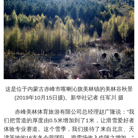
这是位于内蒙古赤峰市喀喇沁旗美林镇的美林谷秋景
(2019年10月15日摄)。新华社记者 任军川 摄
赤峰美林体育旅游有限公司总经理赵广隆说：“我
们把雪道的厚度由0.5米增加到了1米，让滑雪爱好者
体验专业赛道。这个雪季，我们接待了来自北京、天
津等地的16支冬令营团队，滑雪场收入也随之增加。”