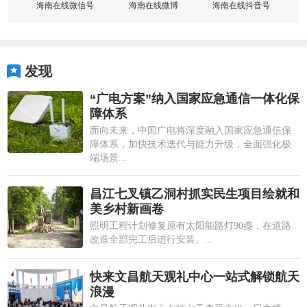
海南在线微信号
海南在线微博
海南在线抖音号
发现
“广电方案”纳入国家应急通信一体化保
障体系
面向未来，中国广电将深度融入国家应急通信保
障体系，加快技术迭代与能力升级，全面强化极
端场景...
昌江七叉镇乙洞村抓实民生项目绘就和
美乡村新画卷
照明工程计划修复原有太阳能路灯90盏，在道路
改造全部完工后进行安装。...
快来文昌航天观礼中心一站式解锁航天
浪漫