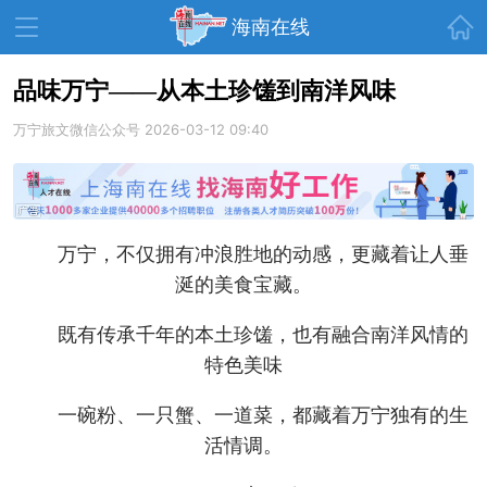
首页
海南在线
品味万宁——从本土珍馐到南洋风味
万宁旅文微信公众号
资讯中心
热点
2026-03-12 09:40
旅游
文体
消费
财经
教育
健康
房产
万宁，不仅拥有冲浪胜地的动感，更藏着让人垂
家装
交通
美食
涎的美食宝藏。
生活
演出
活动
既有传承千年的本土珍馐，也有融合南洋风情的
展会
走读海南
周末去哪儿
特色美味
人才在线
天涯企服
一碗粉、一只蟹、一道菜，都藏着万宁独有的生
活情调。