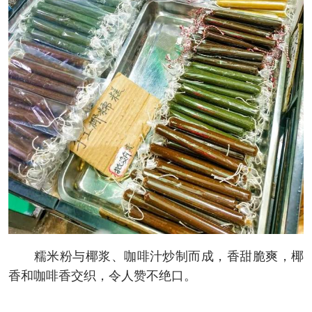
糯米粉与椰浆、咖啡汁炒制而成，香甜脆爽，椰
香和咖啡香交织，令人赞不绝口。