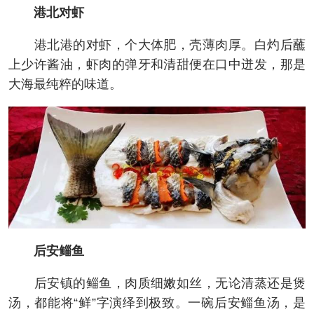
港北对虾
港北港的对虾，个大体肥，壳薄肉厚。白灼后蘸
上少许酱油，虾肉的弹牙和清甜便在口中迸发，那是
大海最纯粹的味道。
后安鲻鱼
后安镇的鲻鱼，肉质细嫩如丝，无论清蒸还是煲
汤，都能将“鲜”字演绎到极致。一碗后安鲻鱼汤，是