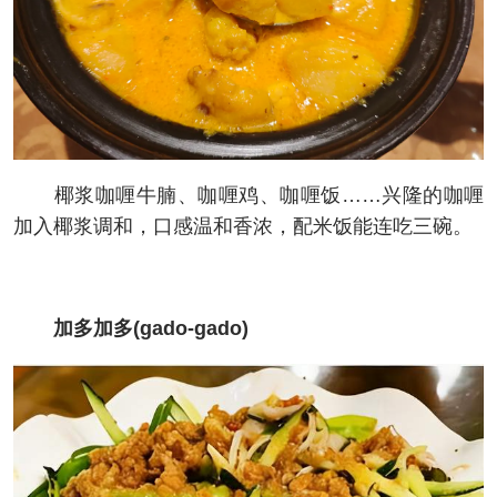
椰浆咖喱牛腩、咖喱鸡、咖喱饭……兴隆的咖喱
加入椰浆调和，口感温和香浓，配米饭能连吃三碗。
加多加多(gado-gado)