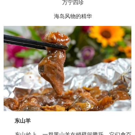
万宁四珍
海岛风物的精华
东山羊
东山岭上，一群黑山羊在峭壁间腾跃。它们食百