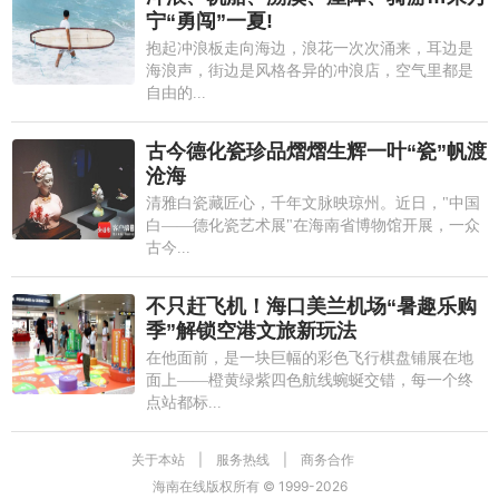
宁“勇闯”一夏!
抱起冲浪板走向海边，浪花一次次涌来，耳边是
海浪声，街边是风格各异的冲浪店，空气里都是
自由的...
古今德化瓷珍品熠熠生辉一叶“瓷”帆渡
沧海
清雅白瓷藏匠心，千年文脉映琼州。近日，"中国
白——德化瓷艺术展"在海南省博物馆开展，一众
古今...
不只赶飞机！海口美兰机场“暑趣乐购
季”解锁空港文旅新玩法
在他面前，是一块巨幅的彩色飞行棋盘铺展在地
面上——橙黄绿紫四色航线蜿蜒交错，每一个终
点站都标...
关于本站
|
服务热线
|
商务合作
海南在线版权所有 © 1999-
2026