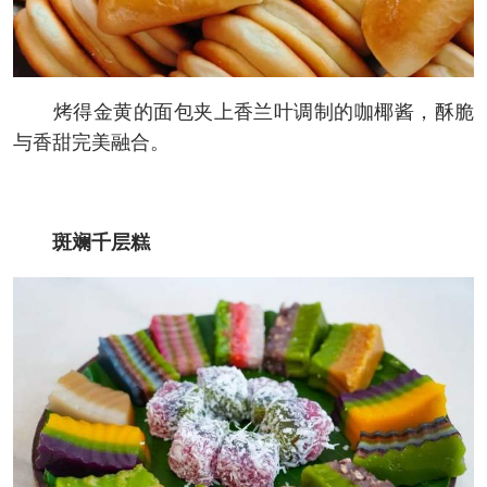
烤得金黄的面包夹上香兰叶调制的咖椰酱，酥脆
与香甜完美融合。
斑斓千层糕