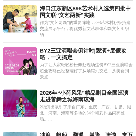
海口江东新区898艺术村入选第四批中
国文联“文艺两新”实践
作为"文艺两新"的重要阵地，898艺术村积极搭建
交流展示平台，将优秀新文艺群体和新文艺组织
纳...
BY2三亚演唱会倒计时|观演+度假攻
略，一文搞定
为了让大家轻轻松松奔赴现场这份BY2三亚演唱会
超全攻略已经整理好了从场馆到交通，从美食到
景点...
2026年“小荷风采”精品剧目全国巡演
走进善舞之城海南琼海
2场演出吸引了来自广东、重庆、广西、甘肃、湖
北、河南、海南等多地的34个精彩作品闪亮登
场。...
冲浪、帆船、溯溪、崖降、骑游…来万