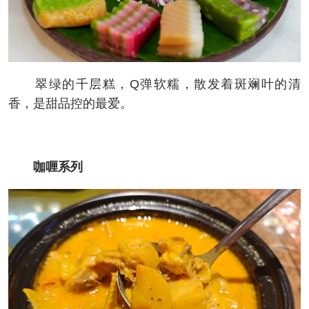
翠绿的千层糕，Q弹软糯，散发着斑斓叶的清
香，是甜品控的最爱。
咖喱系列