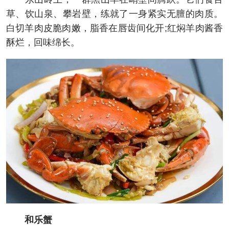
草、饮山泉、攀岩壁，练就了一身紧实无膻的肉质。
白切羊肉皮脆肉嫩，脂香在唇齿间化开;红焖羊肉酱香
酥烂，回味绵长。
和乐蟹