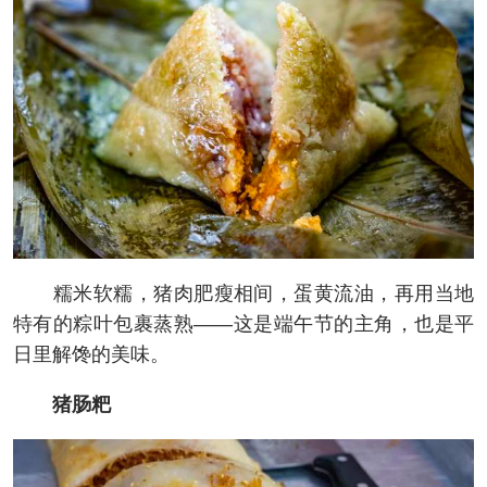
糯米软糯，猪肉肥瘦相间，蛋黄流油，再用当地
特有的粽叶包裹蒸熟——这是端午节的主角，也是平
日里解馋的美味。
猪肠粑