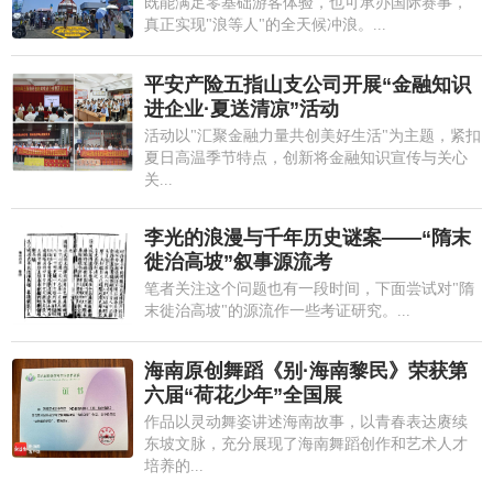
既能满足零基础游客体验，也可承办国际赛事，
真正实现"浪等人"的全天候冲浪。...
平安产险五指山支公司开展“金融知识
进企业·夏送清凉”活动
活动以"汇聚金融力量共创美好生活"为主题，紧扣
夏日高温季节特点，创新将金融知识宣传与关心
关...
李光的浪漫与千年历史谜案——“隋末
徙治高坡”叙事源流考
笔者关注这个问题也有一段时间，下面尝试对"隋
末徙治高坡"的源流作一些考证研究。...
海南原创舞蹈《别·海南黎民》荣获第
六届“荷花少年”全国展
作品以灵动舞姿讲述海南故事，以青春表达赓续
东坡文脉，充分展现了海南舞蹈创作和艺术人才
培养的...