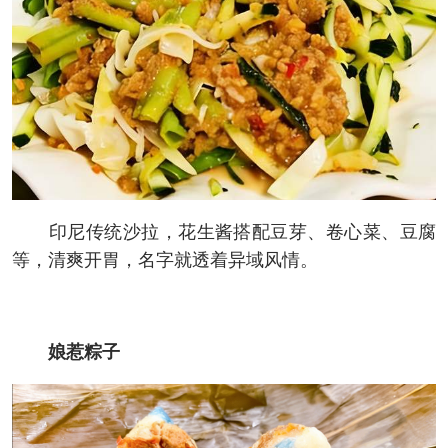
印尼传统沙拉，花生酱搭配豆芽、卷心菜、豆腐
等，清爽开胃，名字就透着异域风情。
娘惹粽子