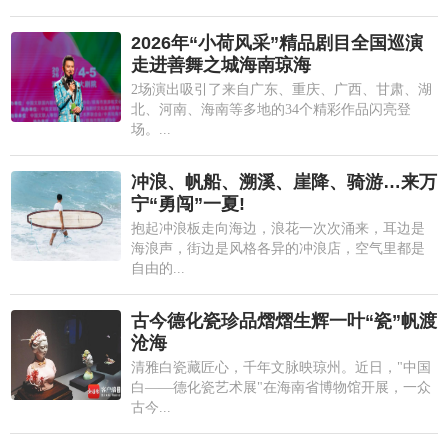
2026年“小荷风采”精品剧目全国巡演
走进善舞之城海南琼海
2场演出吸引了来自广东、重庆、广西、甘肃、湖
北、河南、海南等多地的34个精彩作品闪亮登
场。...
冲浪、帆船、溯溪、崖降、骑游…来万
宁“勇闯”一夏!
抱起冲浪板走向海边，浪花一次次涌来，耳边是
海浪声，街边是风格各异的冲浪店，空气里都是
自由的...
古今德化瓷珍品熠熠生辉一叶“瓷”帆渡
沧海
清雅白瓷藏匠心，千年文脉映琼州。近日，"中国
白——德化瓷艺术展"在海南省博物馆开展，一众
古今...