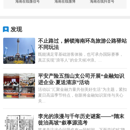
海南在线微信号
海南在线微博
海南在线抖音号
发现
不止路过，解锁海南环岛旅游公路驿站
不同玩法
既能满足零基础游客体验，也可承办国际赛事，
真正实现"浪等人"的全天候冲浪。...
平安产险五指山支公司开展“金融知识
进企业·夏送清凉”活动
活动以"汇聚金融力量共创美好生活"为主题，紧扣
夏日高温季节特点，创新将金融知识宣传与关心
关...
李光的浪漫与千年历史谜案——“隋末
徙治高坡”叙事源流考
笔者关注这个问题也有一段时间，下面尝试对"隋