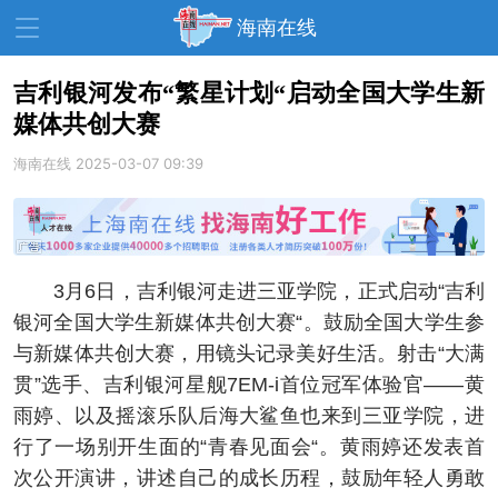
海南在线
吉利银河发布“繁星计划“启动全国大学生新
媒体共创大赛
资讯中心
热点
旅游
海南在线
2025-03-07 09:39
文体
消费
财经
教育
健康
房产
家装
交通
美食
3月6日，吉利银河走进三亚学院，正式启动“吉利
生活
演出
活动
银河全国大学生新媒体共创大赛“。鼓励全国大学生参
与新媒体共创大赛，用镜头记录美好生活。射击“大满
展会
走读海南
周末去哪儿
贯”选手、吉利银河星舰7EM-i首位冠军体验官——黄
人才在线
天涯企服
雨婷、以及摇滚乐队后海大鲨鱼也来到三亚学院，进
行了一场别开生面的“青春见面会“。黄雨婷还发表首
次公开演讲，讲述自己的成长历程，鼓励年轻人勇敢