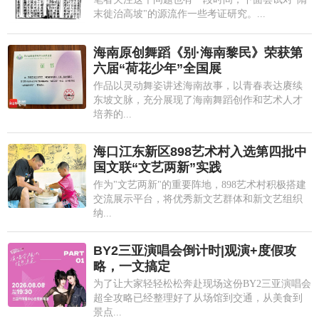
末徙治高坡"的源流作一些考证研究。...
海南原创舞蹈《别·海南黎民》荣获第
六届“荷花少年”全国展
作品以灵动舞姿讲述海南故事，以青春表达赓续
东坡文脉，充分展现了海南舞蹈创作和艺术人才
培养的...
海口江东新区898艺术村入选第四批中
国文联“文艺两新”实践
作为"文艺两新"的重要阵地，898艺术村积极搭建
交流展示平台，将优秀新文艺群体和新文艺组织
纳...
BY2三亚演唱会倒计时|观演+度假攻
略，一文搞定
为了让大家轻轻松松奔赴现场这份BY2三亚演唱会
超全攻略已经整理好了从场馆到交通，从美食到
景点...