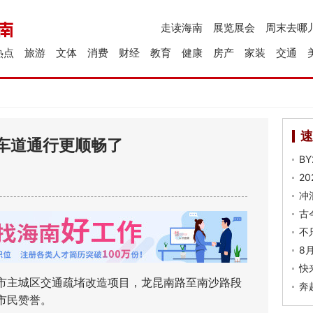
走读海南
展览展会
周末去哪
热点
旅游
文体
消费
财经
教育
健康
房产
家装
交通
速
车道通行更顺畅了
B
2
冲
古
不
8
快
主城区交通疏堵改造项目，龙昆南路至南沙路段
奔
市民赞誉。