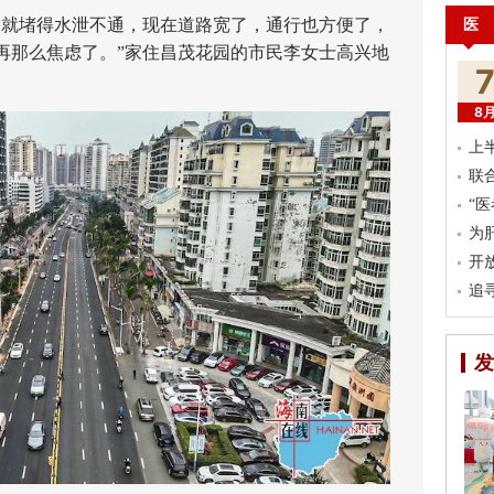
医
就堵得水泄不通，现在道路宽了，通行也方便了，
再那么焦虑了。”家住昌茂花园的市民李女士高兴地
8
上
联
“
为
开
追
发