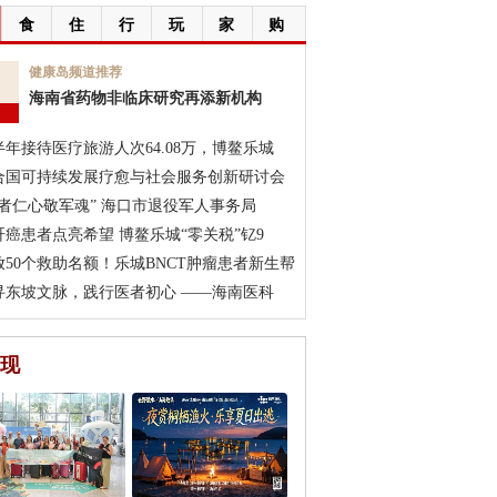
食
住
行
玩
家
购
7
健康岛频道推荐
海南省药物非临床研究再添新机构
月
半年接待医疗旅游人次64.08万，博鳌乐城
合国可持续发展疗愈与社会服务创新研讨会
医者仁心敬军魂” 海口市退役军人事务局
肝癌患者点亮希望 博鳌乐城“零关税”钇9
放50个救助名额！乐城BNCT肿瘤患者新生帮
寻东坡文脉，践行医者初心 ——海南医科
现