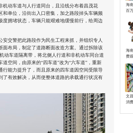
海
机动车道与人行道同台，且沿线分布着昌茂花
百
区和单位，沿街出入口密集，加之路段掉头车辆频
极度拥堵状态，车辆只能艰难地缓慢前行，给周边
安交警把此路段作为民生工程来抓，并组织专人
断面布局，制定了道路断面改造方案。通过拆除该
海
与机动车道隔离带，将北侧人行道和非机动车同台道
费
道空间，由原来的“四车道”改为“六车道”，重新
通行能力提升了，而且原来的四车道因空间受限导
到了有效解决，从而使整体道路的承载通行状况有
文
消