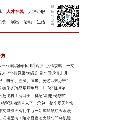
儿
人才在线
天涯企服
美食
演出
活动
生活
递
Y2三亚演唱会倒计时|观演+度假攻略，一文
026年“小荷风采”精品剧目全国巡演走进
浪、帆船、溯溪、崖降、骑游…来万宁“
今德化瓷珍品熠熠生辉一叶“瓷”帆渡沧
只赶飞机！海口美兰机场“暑趣乐购季”
月精彩活动清单来了，承包一整个夏天的快
来文昌航天观礼中心一站式解锁航天浪漫
赴桐栖星海！陵水夏夜渔火派对即将浪漫