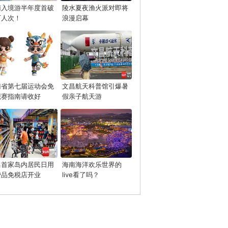
南入境游半年度首破
陵水夏夜渔火派对即将
万人次！
浪漫启幕
南省第七届运动会免
文昌航天科普馆引爆暑
观赛指南请收好
假亲子航天游
昌首家岛内居民日用
海南海洋欢乐世界的
费品免税店开业
live看了吗？