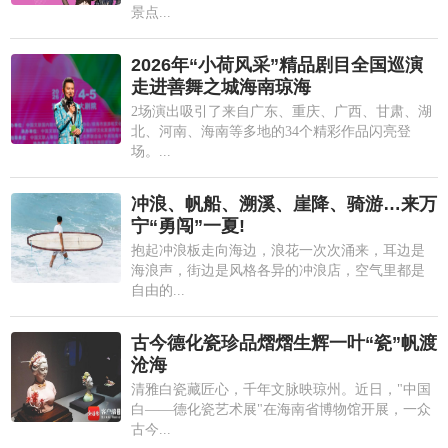
景点...
2026年“小荷风采”精品剧目全国巡演
走进善舞之城海南琼海
2场演出吸引了来自广东、重庆、广西、甘肃、湖
北、河南、海南等多地的34个精彩作品闪亮登
场。...
冲浪、帆船、溯溪、崖降、骑游…来万
宁“勇闯”一夏!
抱起冲浪板走向海边，浪花一次次涌来，耳边是
海浪声，街边是风格各异的冲浪店，空气里都是
自由的...
古今德化瓷珍品熠熠生辉一叶“瓷”帆渡
沧海
清雅白瓷藏匠心，千年文脉映琼州。近日，"中国
白——德化瓷艺术展"在海南省博物馆开展，一众
古今...