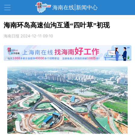
海南在线|新闻中心
海南环岛高速仙沟互通“四叶草”初现
海南日报
资讯中心
2024-12-11 09:10
热点
旅游
文体
消费
财经
教育
健康
房产
家装
交通
美食
生活
演出
活动
展会
走读海南
周末去哪儿
人才在线
天涯企服