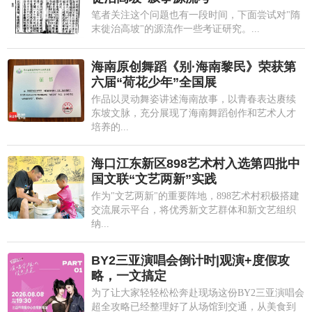
笔者关注这个问题也有一段时间，下面尝试对"隋
末徙治高坡"的源流作一些考证研究。...
海南原创舞蹈《别·海南黎民》荣获第
六届“荷花少年”全国展
作品以灵动舞姿讲述海南故事，以青春表达赓续
东坡文脉，充分展现了海南舞蹈创作和艺术人才
培养的...
海口江东新区898艺术村入选第四批中
国文联“文艺两新”实践
作为"文艺两新"的重要阵地，898艺术村积极搭建
交流展示平台，将优秀新文艺群体和新文艺组织
纳...
BY2三亚演唱会倒计时|观演+度假攻
略，一文搞定
为了让大家轻轻松松奔赴现场这份BY2三亚演唱会
超全攻略已经整理好了从场馆到交通，从美食到