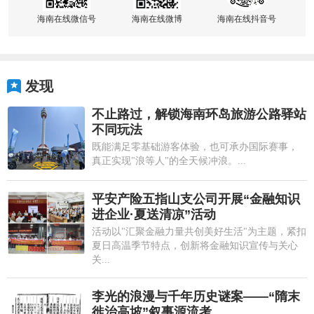
海南在线微信号
海南在线微博
海南在线抖音号
发现
不止路过，解锁海南环岛旅游公路驿站
不同玩法
既能满足零基础游客体验，也可承办国际赛事，
真正实现"浪等人"的全天候冲浪。...
平安产险五指山支公司开展“金融知识
进企业·夏送清凉”活动
活动以"汇聚金融力量共创美好生活"为主题，紧扣
夏日高温季节特点，创新将金融知识宣传与关心
关...
李光的浪漫与千年历史谜案——“隋末
徙治高坡”叙事源流考