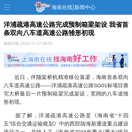
海南在线|新闻中心
洋浦疏港高速公路完成预制箱梁架设 我省首
条双向八车道高速公路雏形初现
资讯中心
热点
旅游
海南日报
2024-11-27 08:55
文体
消费
财经
教育
健康
房产
家装
交通
美食
近日，伴随架桥机精准移位落梁，海南首条双向
生活
演出
活动
八车道高速公路——洋浦疏港高速公路SG01标项目唐
宅大桥最后一片预制箱梁完成架设，宽阔的八车道雏
展会
走读海南
周末去哪儿
形初现。
人才在线
天涯企服
据了解，洋浦疏港高速公路是《海南省“十四
五”综合交通运输规划》中的西部陆海新通道重点建设