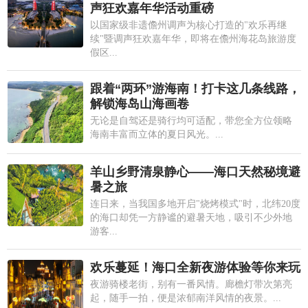
声狂欢嘉年华活动重磅
以国家级非遗儋州调声为核心打造的"欢乐再继
续"暨调声狂欢嘉年华，即将在儋州海花岛旅游度
假区...
跟着“两环”游海南！打卡这几条线路，
解锁海岛山海画卷
无论是自驾还是骑行均可适配，带您全方位领略
海南丰富而立体的夏日风光。...
羊山乡野清泉静心——海口天然秘境避
暑之旅
连日来，当我国多地开启"烧烤模式"时，北纬20度
的海口却凭一方静谧的避暑天地，吸引不少外地
游客...
欢乐蔓延！海口全新夜游体验等你来玩
夜游骑楼老街，别有一番风情。廊檐灯带次第亮
起，随手一拍，便是浓郁南洋风情的夜景。...