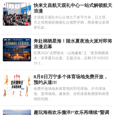
快来文昌航天观礼中心一站式解锁航天
浪漫
文昌航天观礼中心占地七千多平方米，日之塔、
月之塔两座阶梯观礼台视野开阔，两座看台采用
穿孔铝...
奔赴桐栖星海！陵水夏夜渔火派对即将
浪漫启幕
距离2026"去野陵水・山海趣集"之「夜赏桐栖渔
火・乐享夏日出逃」主题活动，仅剩3天!8月8日
19:3...
8月8日万宁多个体育场地免费开放，
预约从速!!!
免费开放场地有体育馆的羽毛球场、乒乓球场
地、篮球场地、健身房、全民体质检测室和体育
场田径跑...
趣玩海南欢乐儋洋!“欢乐再继续”暨调