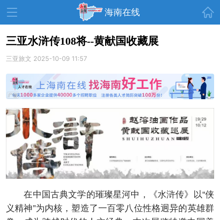
首页
海南在线
三亚水浒传108将--黄献国收藏展
三亚旅文
资讯中心
2025-10-09 11:57
热点
旅游
文体
消费
财经
教育
健康
房产
家装
交通
美食
生活
演出
活动
展会
走读海南
周末去哪儿
人才在线
天涯企服
在中国古典文学的璀璨星河中，《水浒传》以“侠
义精神”为内核，塑造了一百零八位性格迥异的英雄群