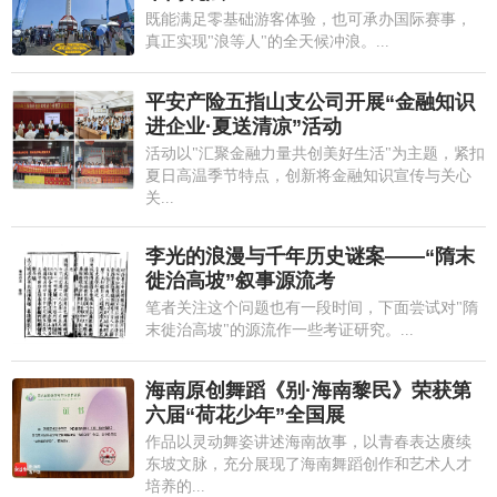
既能满足零基础游客体验，也可承办国际赛事，
真正实现"浪等人"的全天候冲浪。...
平安产险五指山支公司开展“金融知识
进企业·夏送清凉”活动
活动以"汇聚金融力量共创美好生活"为主题，紧扣
夏日高温季节特点，创新将金融知识宣传与关心
关...
李光的浪漫与千年历史谜案——“隋末
徙治高坡”叙事源流考
笔者关注这个问题也有一段时间，下面尝试对"隋
末徙治高坡"的源流作一些考证研究。...
海南原创舞蹈《别·海南黎民》荣获第
六届“荷花少年”全国展
作品以灵动舞姿讲述海南故事，以青春表达赓续
东坡文脉，充分展现了海南舞蹈创作和艺术人才
培养的...