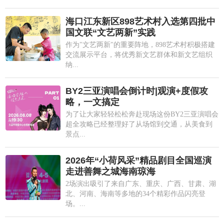
海口江东新区898艺术村入选第四批中
国文联“文艺两新”实践
作为"文艺两新"的重要阵地，898艺术村积极搭建
交流展示平台，将优秀新文艺群体和新文艺组织
纳...
BY2三亚演唱会倒计时|观演+度假攻
略，一文搞定
为了让大家轻轻松松奔赴现场这份BY2三亚演唱会
超全攻略已经整理好了从场馆到交通，从美食到
景点...
2026年“小荷风采”精品剧目全国巡演
走进善舞之城海南琼海
2场演出吸引了来自广东、重庆、广西、甘肃、湖
北、河南、海南等多地的34个精彩作品闪亮登
场。...