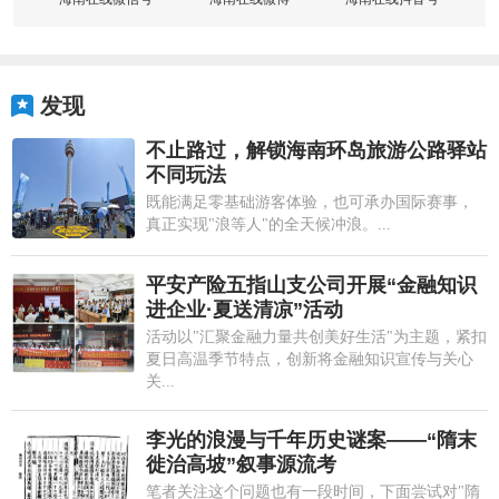
发现
不止路过，解锁海南环岛旅游公路驿站
不同玩法
既能满足零基础游客体验，也可承办国际赛事，
真正实现"浪等人"的全天候冲浪。...
平安产险五指山支公司开展“金融知识
进企业·夏送清凉”活动
活动以"汇聚金融力量共创美好生活"为主题，紧扣
夏日高温季节特点，创新将金融知识宣传与关心
关...
李光的浪漫与千年历史谜案——“隋末
徙治高坡”叙事源流考
笔者关注这个问题也有一段时间，下面尝试对"隋