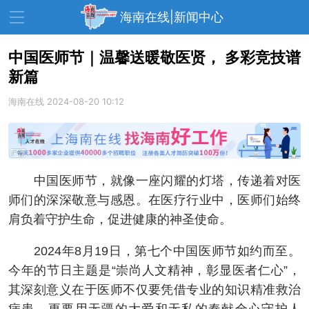
海南在线|新闻中心
中国医师节｜温馨送暖敬医贤， 多彩竞技谱
新篇
资讯中心
热点
旅游
海南在线
2024-08-20 10:12
文体
消费
财经
教育
健康
房产
家装
交通
美食
中国医师节，就像一座闪耀的灯塔，传递着对医
生活
演出
活动
师们的深深敬意与感恩。在医疗行业中，医师们始终
肩负着守护生命，促进健康的神圣使命。
展会
走读海南
周末去哪儿
2024年8月19日，第七个中国医师节如约而至。
人才在线
天涯企服
今年的节日主题是“崇尚人文精神，彰显医者仁心”，
其深刻意义在于医师不仅要凭借专业的知识精准救治