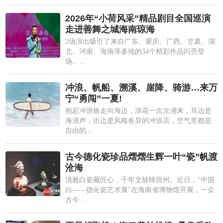
2026年“小荷风采”精品剧目全国巡演
走进善舞之城海南琼海
2场演出吸引了来自广东、重庆、广西、甘肃、湖
北、河南、海南等多地的34个精彩作品闪亮登
场。...
冲浪、帆船、溯溪、崖降、骑游…来万
宁“勇闯”一夏!
抱起冲浪板走向海边，浪花一次次涌来，耳边是
海浪声，街边是风格各异的冲浪店，空气里都是
自由的...
古今德化瓷珍品熠熠生辉一叶“瓷”帆渡
沧海
清雅白瓷藏匠心，千年文脉映琼州。近日，"中国
白——德化瓷艺术展"在海南省博物馆开展，一众
古今...