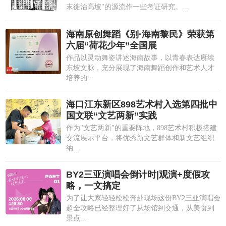
末徙治高坡"的源流作一些考证研究。...
海南原创舞蹈《别·海南黎民》荣获第
六届“荷花少年”全国展
作品以灵动舞姿讲述海南故事，以青春表达赓续
东坡文脉，充分展现了海南舞蹈创作和艺术人才
培养的...
海口江东新区898艺术村入选第四批中
国文联“文艺两新”实践
作为"文艺两新"的重要阵地，898艺术村积极搭建
交流展示平台，将优秀新文艺群体和新文艺组织
纳...
BY2三亚演唱会倒计时|观演+度假攻
略，一文搞定
为了让大家轻轻松松奔赴现场这份BY2三亚演唱会
超全攻略已经整理好了从场馆到交通，从美食到
景点...