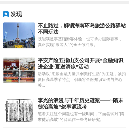
发现
不止路过，解锁海南环岛旅游公路驿站
不同玩法
既能满足零基础游客体验，也可承办国际赛事，
真正实现"浪等人"的全天候冲浪。...
平安产险五指山支公司开展“金融知识
进企业·夏送清凉”活动
活动以"汇聚金融力量共创美好生活"为主题，紧扣
夏日高温季节特点，创新将金融知识宣传与关心
关...
李光的浪漫与千年历史谜案——“隋末
徙治高坡”叙事源流考
笔者关注这个问题也有一段时间，下面尝试对"隋
末徙治高坡"的源流作一些考证研究。...