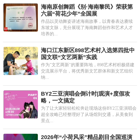
海南原创舞蹈《别·海南黎民》荣获第
六届“荷花少年”全国展
作品以灵动舞姿讲述海南故事，以青春表达赓续
东坡文脉，充分展现了海南舞蹈创作和艺术人才
培养的...
海口江东新区898艺术村入选第四批中
国文联“文艺两新”实践
作为"文艺两新"的重要阵地，898艺术村积极搭建
交流展示平台，将优秀新文艺群体和新文艺组织
纳...
BY2三亚演唱会倒计时|观演+度假攻
略，一文搞定
为了让大家轻轻松松奔赴现场这份BY2三亚演唱会
超全攻略已经整理好了从场馆到交通，从美食到
景点...
2026年“小荷风采”精品剧目全国巡演