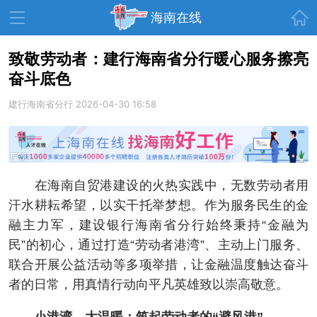
首页
海南在线
致敬劳动者：建行海南省分行暖心服务擦亮
奋斗底色
资讯中心
热点
旅游
建行海南省分行
2026-04-30 16:58
文体
消费
财经
教育
健康
房产
家装
交通
美食
在海南自贸港建设的火热实践中，无数劳动者用
生活
演出
活动
汗水耕耘希望，以实干托举梦想。作为服务民生的金
融主力军，建设银行海南省分行始终秉持“金融为
展会
走读海南
周末去哪儿
民”的初心，通过打造“劳动者港湾”、主动上门服务、
人才在线
天涯企服
联合开展公益活动等多项举措，让金融温度触达奋斗
者的日常，用真情行动向平凡英雄致以崇高敬意。