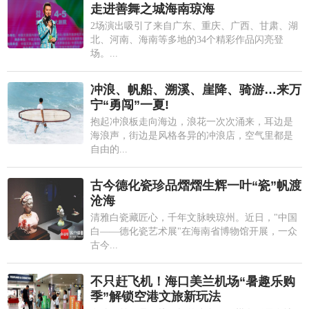
走进善舞之城海南琼海
2场演出吸引了来自广东、重庆、广西、甘肃、湖
北、河南、海南等多地的34个精彩作品闪亮登
场。...
冲浪、帆船、溯溪、崖降、骑游…来万
宁“勇闯”一夏!
抱起冲浪板走向海边，浪花一次次涌来，耳边是
海浪声，街边是风格各异的冲浪店，空气里都是
自由的...
古今德化瓷珍品熠熠生辉一叶“瓷”帆渡
沧海
清雅白瓷藏匠心，千年文脉映琼州。近日，"中国
白——德化瓷艺术展"在海南省博物馆开展，一众
古今...
不只赶飞机！海口美兰机场“暑趣乐购
季”解锁空港文旅新玩法