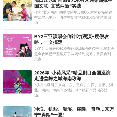
海口江东新区898艺术村入选第四批中
国文联“文艺两新”实践
作为"文艺两新"的重要阵地，898艺术村积极搭建
交流展示平台，将优秀新文艺群体和新文艺组织
纳...
BY2三亚演唱会倒计时|观演+度假攻
略，一文搞定
为了让大家轻轻松松奔赴现场这份BY2三亚演唱会
超全攻略已经整理好了从场馆到交通，从美食到
景点...
2026年“小荷风采”精品剧目全国巡演
走进善舞之城海南琼海
2场演出吸引了来自广东、重庆、广西、甘肃、湖
北、河南、海南等多地的34个精彩作品闪亮登
场。...
冲浪、帆船、溯溪、崖降、骑游…来万
宁“勇闯”一夏!