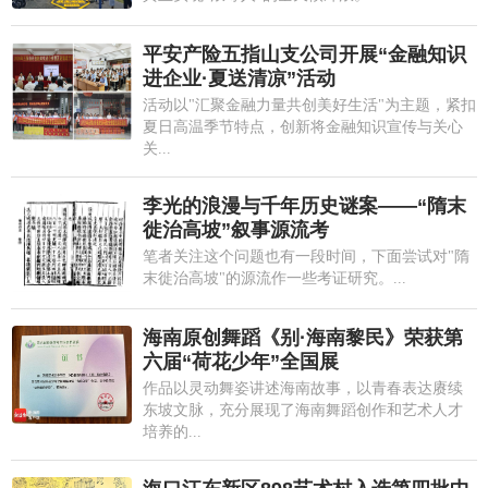
平安产险五指山支公司开展“金融知识
进企业·夏送清凉”活动
活动以"汇聚金融力量共创美好生活"为主题，紧扣
夏日高温季节特点，创新将金融知识宣传与关心
关...
李光的浪漫与千年历史谜案——“隋末
徙治高坡”叙事源流考
笔者关注这个问题也有一段时间，下面尝试对"隋
末徙治高坡"的源流作一些考证研究。...
海南原创舞蹈《别·海南黎民》荣获第
六届“荷花少年”全国展
作品以灵动舞姿讲述海南故事，以青春表达赓续
东坡文脉，充分展现了海南舞蹈创作和艺术人才
培养的...