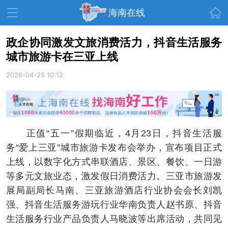
首页
海南在线
政企协同激发文旅消费活力，抖音生活服务
城市旅游卡在三亚上线
资讯中心
热点
旅游
2026-04-25 10:12
文体
消费
财经
教育
健康
房产
家装
交通
美食
正值“五一”假期临近，4月23日，抖音生活服
生活
演出
活动
务“爱上三亚”城市旅游卡发布会举办，宣布项目正式
上线，以数字化方式串联酒店、景区、餐饮、一日游
展会
走读海南
周末去哪儿
等多元文旅业态，激发假日消费活力。三亚市旅游发
人才在线
天涯企服
展局副局长马南、三亚旅游酒店行业协会会长刘凯
强、抖音生活服务游玩行业华南负责人赵书原、抖音
生活服务行业产品负责人马晓波等出席活动，共同见