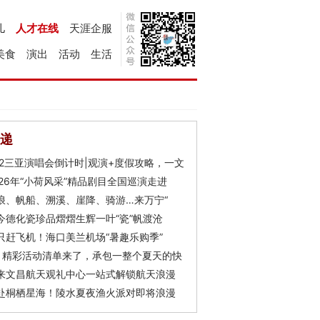
儿
人才在线
天涯企服
美食
演出
活动
生活
递
Y2三亚演唱会倒计时|观演+度假攻略，一文
026年“小荷风采”精品剧目全国巡演走进
浪、帆船、溯溪、崖降、骑游…来万宁“
今德化瓷珍品熠熠生辉一叶“瓷”帆渡沧
只赶飞机！海口美兰机场“暑趣乐购季”
月精彩活动清单来了，承包一整个夏天的快
来文昌航天观礼中心一站式解锁航天浪漫
赴桐栖星海！陵水夏夜渔火派对即将浪漫