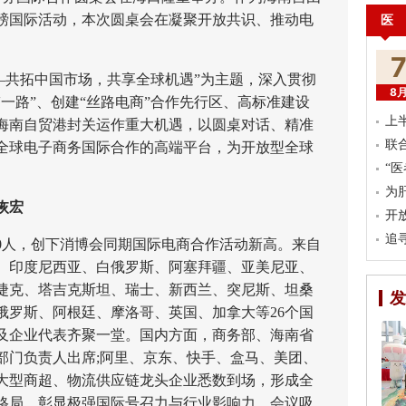
磅国际活动，本次圆桌会在凝聚开放共识、推动电
医
。
共拓中国市场，共享全球机遇”为主题，深入贯彻
8
一路”、创建“丝路电商”合作先行区、高标准建设
上
海南自贸港封关运作重大机遇，以圆桌对话、精准
联
全球电子商务国际合作的高端平台，为开放型全球
“
为
恢宏
开
追
人，创下消博会同期国际电商合作活动新高。来自
、印度尼西亚、白俄罗斯、阿塞拜疆、亚美尼亚、
捷克、塔吉克斯坦、瑞士、新西兰、突尼斯、坦桑
发
俄罗斯、阿根廷、摩洛哥、英国、加拿大等26个国
及企业代表齐聚一堂。国内方面，商务部、海南省
部门负责人出席;阿里、京东、快手、盒马、美团、
大型商超、物流供应链龙头企业悉数到场，形成全
格局，彰显极强国际号召力与行业影响力。会议吸