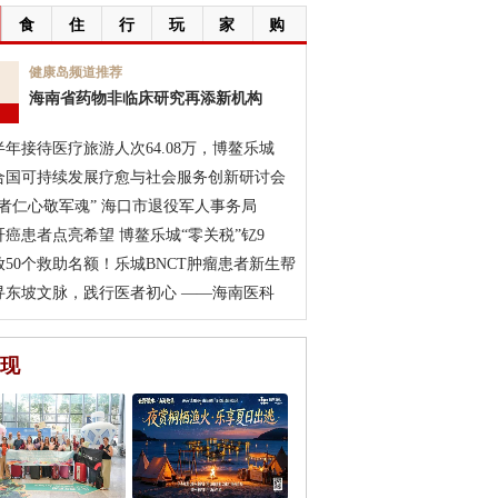
食
住
行
玩
家
购
7
健康岛频道推荐
海南省药物非临床研究再添新机构
月
半年接待医疗旅游人次64.08万，博鳌乐城
合国可持续发展疗愈与社会服务创新研讨会
医者仁心敬军魂” 海口市退役军人事务局
肝癌患者点亮希望 博鳌乐城“零关税”钇9
放50个救助名额！乐城BNCT肿瘤患者新生帮
寻东坡文脉，践行医者初心 ——海南医科
现