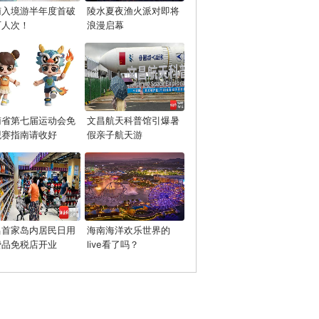
南入境游半年度首破
陵水夏夜渔火派对即将
万人次！
浪漫启幕
南省第七届运动会免
文昌航天科普馆引爆暑
观赛指南请收好
假亲子航天游
昌首家岛内居民日用
海南海洋欢乐世界的
费品免税店开业
live看了吗？