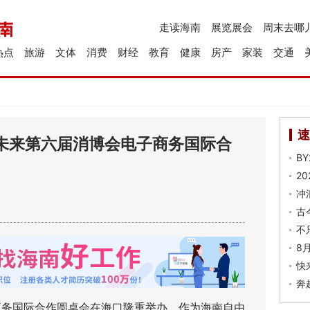
走读海南
展览展会
周末去哪
热点
旅游
文体
消费
财经
教育
健康
房产
家装
交通
速
未来第六届消博会电子商务国际合
B
2
冲
古
不
8
快
奔
务国际合作圆桌会在海口隆重举办。作为海南自由