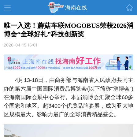
首页
海南在线
唯一入选！蘑菇车联MOGOBUS荣获2026消
博会“全球好礼”科技创新奖
资讯中心
热点
旅游
2026-04-15 16:01
文体
消费
财经
教育
健康
房产
家装
交通
美食
4月13-18日，由商务部与海南省人民政府共同主
生活
演出
活动
办的第六届中国国际消费品博览会(以下简称“消博会”)
在海南国际会展中心举行。本届消博会汇聚全球60多
展会
走读海南
周末去哪儿
个国家和地区、超3400个优质品牌参展，成为亚太地
人才在线
天涯企服
区规模最大、影响力最广的全球消费精品盛会。