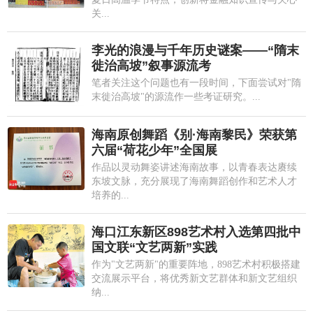
关...
李光的浪漫与千年历史谜案——“隋末
徙治高坡”叙事源流考
笔者关注这个问题也有一段时间，下面尝试对"隋
末徙治高坡"的源流作一些考证研究。...
海南原创舞蹈《别·海南黎民》荣获第
六届“荷花少年”全国展
作品以灵动舞姿讲述海南故事，以青春表达赓续
东坡文脉，充分展现了海南舞蹈创作和艺术人才
培养的...
海口江东新区898艺术村入选第四批中
国文联“文艺两新”实践
作为"文艺两新"的重要阵地，898艺术村积极搭建
交流展示平台，将优秀新文艺群体和新文艺组织
纳...