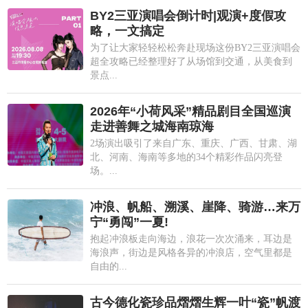
BY2三亚演唱会倒计时|观演+度假攻
略，一文搞定
为了让大家轻轻松松奔赴现场这份BY2三亚演唱会
超全攻略已经整理好了从场馆到交通，从美食到
景点...
2026年“小荷风采”精品剧目全国巡演
走进善舞之城海南琼海
2场演出吸引了来自广东、重庆、广西、甘肃、湖
北、河南、海南等多地的34个精彩作品闪亮登
场。...
冲浪、帆船、溯溪、崖降、骑游…来万
宁“勇闯”一夏!
抱起冲浪板走向海边，浪花一次次涌来，耳边是
海浪声，街边是风格各异的冲浪店，空气里都是
自由的...
古今德化瓷珍品熠熠生辉一叶“瓷”帆渡