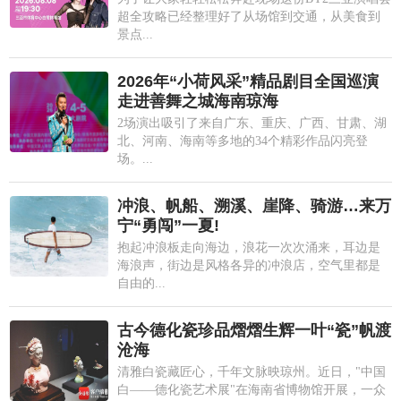
超全攻略已经整理好了从场馆到交通，从美食到
景点...
2026年“小荷风采”精品剧目全国巡演
走进善舞之城海南琼海
2场演出吸引了来自广东、重庆、广西、甘肃、湖
北、河南、海南等多地的34个精彩作品闪亮登
场。...
冲浪、帆船、溯溪、崖降、骑游…来万
宁“勇闯”一夏!
抱起冲浪板走向海边，浪花一次次涌来，耳边是
海浪声，街边是风格各异的冲浪店，空气里都是
自由的...
古今德化瓷珍品熠熠生辉一叶“瓷”帆渡
沧海
清雅白瓷藏匠心，千年文脉映琼州。近日，"中国
白——德化瓷艺术展"在海南省博物馆开展，一众