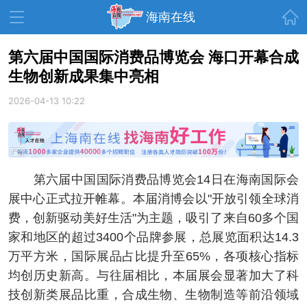
首页
海南在线
第六届中国国际消费品博览会 海口开幕合成
生物创新成果集中亮相
资讯中心
热点
旅游
2026-04-13 10:22
文体
消费
财经
教育
健康
房产
家装
交通
美食
第六届中国国际消费品博览会14日在海南国际会
生活
演出
活动
展中心正式拉开帷幕。本届消博会以"开放引领全球消
费，创新驱动美好生活"为主题，吸引了来自60多个国
展会
走读海南
周末去哪儿
家和地区的超过3400个品牌参展，总展览面积达14.3
人才在线
天涯企服
万平方米，国际展品占比提升至65%，各项核心指标
均创历史新高。与往届相比，本届展会显著加大了科
技创新类展品比重，合成生物、生物制造等前沿领域