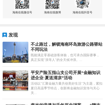
海南在线微信号
海南在线微博
海南在线抖音号
发现
不止路过，解锁海南环岛旅游公路驿站
不同玩法
既能满足零基础游客体验，也可承办国际赛事，
真正实现"浪等人"的全天候冲浪。...
平安产险五指山支公司开展“金融知识
进企业·夏送清凉”活动
活动以"汇聚金融力量共创美好生活"为主题，紧扣
夏日高温季节特点，创新将金融知识宣传与关心
关...