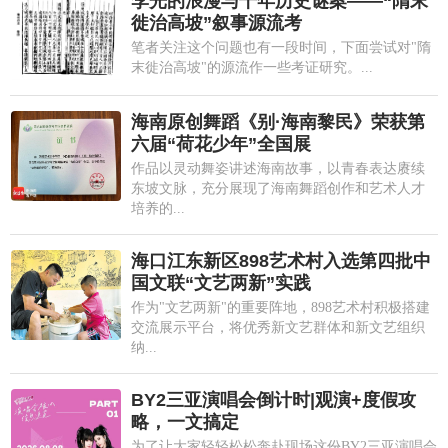
李光的浪漫与千年历史谜案——“隋末
徙治高坡”叙事源流考
笔者关注这个问题也有一段时间，下面尝试对"隋
末徙治高坡"的源流作一些考证研究。...
海南原创舞蹈《别·海南黎民》荣获第
六届“荷花少年”全国展
作品以灵动舞姿讲述海南故事，以青春表达赓续
东坡文脉，充分展现了海南舞蹈创作和艺术人才
培养的...
海口江东新区898艺术村入选第四批中
国文联“文艺两新”实践
作为"文艺两新"的重要阵地，898艺术村积极搭建
交流展示平台，将优秀新文艺群体和新文艺组织
纳...
BY2三亚演唱会倒计时|观演+度假攻
略，一文搞定
为了让大家轻轻松松奔赴现场这份BY2三亚演唱会