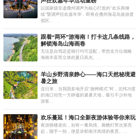
声狂欢嘉年华活动重磅
以国家级非遗儋州调声为核心打造的"欢乐再继
续"暨调声狂欢嘉年华，即将在儋州海花岛旅游度
假区...
跟着“两环”游海南！打卡这几条线路，
解锁海岛山海画卷
无论是自驾还是骑行均可适配，带您全方位领略
海南丰富而立体的夏日风光。...
羊山乡野清泉静心——海口天然秘境避
暑之旅
连日来，当我国多地开启"烧烤模式"时，北纬20度
的海口却凭一方静谧的避暑天地，吸引不少外地
游客...
欢乐蔓延！海口全新夜游体验等你来玩
夜游骑楼老街，别有一番风情。廊檐灯带次第亮
起，随手一拍，便是浓郁南洋风情的夜景。...