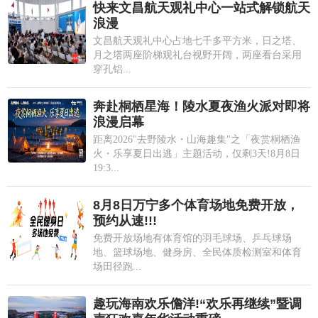
快来文昌航天观礼中心一站式解锁航天
浪漫
文昌航天观礼中心占地七千多平方米，日之塔、
月之塔两座阶梯观礼台视野开阔，两座看台采用
穿孔铝...
奔赴桐栖星海！陵水夏夜渔火派对即将
浪漫启幕
距离2026"去野陵水・山海趣集"之「夜赏桐栖渔
火・乐享夏日出逃」主题活动，仅剩3天!8月8日
19:3...
8月8日万宁多个体育场地免费开放，
预约从速!!!
免费开放场地有体育馆的羽毛球场、乒乓球场
地、篮球场地、健身房、全民体质检测室和体育
场田径跑...
趣玩海南欢乐儋洋!“欢乐再继续”暨调