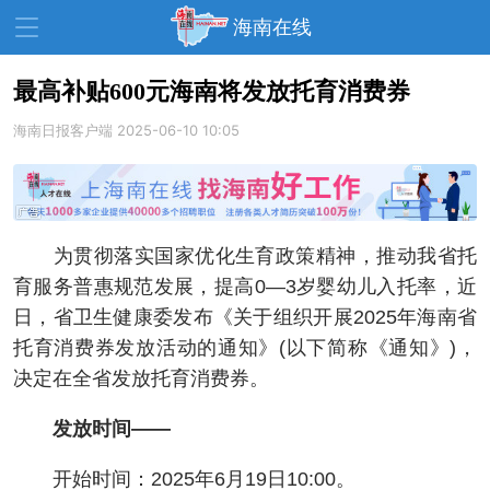
海南在线
最高补贴600元海南将发放托育消费券
海南日报客户端
资讯中心
2025-06-10 10:05
热点
旅游
文体
消费
财经
教育
健康
房产
为贯彻落实国家优化生育政策精神，推动我省托
家装
交通
美食
育服务普惠规范发展，提高0—3岁婴幼儿入托率，近
生活
演出
活动
日，省卫生健康委发布《关于组织开展2025年海南省
托育消费券发放活动的通知》(以下简称《通知》)，
展会
走读海南
周末去哪儿
决定在全省发放托育消费券。
人才在线
天涯企服
发放时间——
开始时间：2025年6月19日10:00。