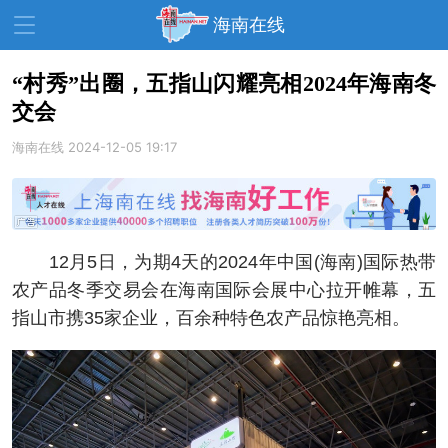
海南在线
“村秀”出圈，五指山闪耀亮相2024年海南冬
交会
资讯中心
热点
旅游
海南在线
2024-12-05 19:17
文体
消费
财经
教育
健康
房产
家装
交通
美食
12月5日，为期4天的2024年中国(海南)国际热带
生活
演出
活动
农产品冬季交易会在海南国际会展中心拉开帷幕，五
指山市携35家企业，百余种特色农产品惊艳亮相。
展会
走读海南
周末去哪儿
人才在线
天涯企服