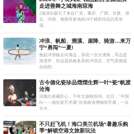
走进善舞之城海南琼海
2场演出吸引了来自广东、重庆、广西、甘肃、湖
北、河南、海南等多地的34个精彩作品闪亮登
场。...
冲浪、帆船、溯溪、崖降、骑游…来万
宁“勇闯”一夏!
抱起冲浪板走向海边，浪花一次次涌来，耳边是
海浪声，街边是风格各异的冲浪店，空气里都是
自由的...
古今德化瓷珍品熠熠生辉一叶“瓷”帆渡
沧海
清雅白瓷藏匠心，千年文脉映琼州。近日，"中国
白——德化瓷艺术展"在海南省博物馆开展，一众
古今...
不只赶飞机！海口美兰机场“暑趣乐购
季”解锁空港文旅新玩法