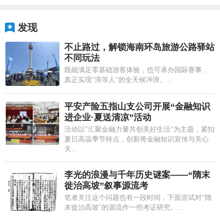
发现
不止路过，解锁海南环岛旅游公路驿站
不同玩法
既能满足零基础游客体验，也可承办国际赛事，
真正实现"浪等人"的全天候冲浪。...
平安产险五指山支公司开展“金融知识
进企业·夏送清凉”活动
活动以"汇聚金融力量共创美好生活"为主题，紧扣
夏日高温季节特点，创新将金融知识宣传与关心
关...
李光的浪漫与千年历史谜案——“隋末
徙治高坡”叙事源流考
笔者关注这个问题也有一段时间，下面尝试对"隋
末徙治高坡"的源流作一些考证研究。...