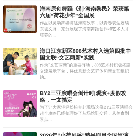
海南原创舞蹈《别·海南黎民》荣获第
六届“荷花少年”全国展
作品以灵动舞姿讲述海南故事，以青春表达赓续
东坡文脉，充分展现了海南舞蹈创作和艺术人才
培养的...
海口江东新区898艺术村入选第四批中
国文联“文艺两新”实践
作为"文艺两新"的重要阵地，898艺术村积极搭建
交流展示平台，将优秀新文艺群体和新文艺组织
纳...
BY2三亚演唱会倒计时|观演+度假攻
略，一文搞定
为了让大家轻轻松松奔赴现场这份BY2三亚演唱会
超全攻略已经整理好了从场馆到交通，从美食到
景点...
2026年“小荷风采”精品剧目全国巡演