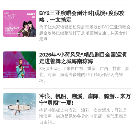
BY2三亚演唱会倒计时|观演+度假攻
略，一文搞定
为了让大家轻轻松松奔赴现场这份BY2三亚演唱会
超全攻略已经整理好了从场馆到交通，从美食到
景点...
2026年“小荷风采”精品剧目全国巡演
走进善舞之城海南琼海
2场演出吸引了来自广东、重庆、广西、甘肃、湖
北、河南、海南等多地的34个精彩作品闪亮登
场。...
冲浪、帆船、溯溪、崖降、骑游…来万
宁“勇闯”一夏!
抱起冲浪板走向海边，浪花一次次涌来，耳边是
海浪声，街边是风格各异的冲浪店，空气里都是
自由的...