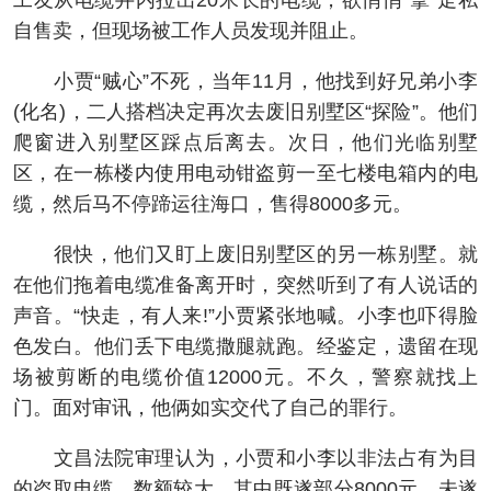
工友从电缆井内拉出20米长的电缆，欲悄悄“拿”走私
自售卖，但现场被工作人员发现并阻止。
小贾“贼心”不死，当年11月，他找到好兄弟小李
(化名)，二人搭档决定再次去废旧别墅区“探险”。他们
爬窗进入别墅区踩点后离去。次日，他们光临别墅
区，在一栋楼内使用电动钳盗剪一至七楼电箱内的电
缆，然后马不停蹄运往海口，售得8000多元。
很快，他们又盯上废旧别墅区的另一栋别墅。就
在他们拖着电缆准备离开时，突然听到了有人说话的
声音。“快走，有人来!”小贾紧张地喊。小李也吓得脸
色发白。他们丢下电缆撒腿就跑。经鉴定，遗留在现
场被剪断的电缆价值12000元。不久，警察就找上
门。面对审讯，他俩如实交代了自己的罪行。
文昌法院审理认为，小贾和小李以非法占有为目
的盗取电缆，数额较大，其中既遂部分8000元，未遂