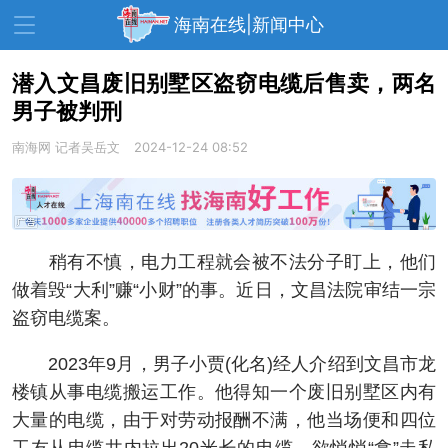
海南在线|新闻中心
潜入文昌废旧别墅区盗窃电缆后售卖，两名
男子被判刑
资讯中心
热点
旅游
南海网
记者吴岳文
2024-12-24 08:52
文体
消费
财经
教育
健康
房产
家装
交通
美食
稍有不慎，电力工程就会被不法分子盯上，他们
生活
演出
活动
做着毁“大利”赚“小财”的事。近日，文昌法院审结一宗
盗窃电缆案。
展会
走读海南
周末去哪儿
2023年9月，男子小贾(化名)经人介绍到文昌市龙
人才在线
天涯企服
楼镇从事电缆搬运工作。他得知一个废旧别墅区内有
大量的电缆，由于对劳动报酬不满，他当场便和四位