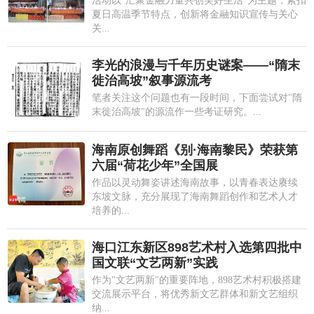
活动以"汇聚金融力量共创美好生活"为主题，紧扣
夏日高温季节特点，创新将金融知识宣传与关心
关...
李光的浪漫与千年历史谜案——“隋末
徙治高坡”叙事源流考
笔者关注这个问题也有一段时间，下面尝试对"隋
末徙治高坡"的源流作一些考证研究。...
海南原创舞蹈《别·海南黎民》荣获第
六届“荷花少年”全国展
作品以灵动舞姿讲述海南故事，以青春表达赓续
东坡文脉，充分展现了海南舞蹈创作和艺术人才
培养的...
海口江东新区898艺术村入选第四批中
国文联“文艺两新”实践
作为"文艺两新"的重要阵地，898艺术村积极搭建
交流展示平台，将优秀新文艺群体和新文艺组织
纳...