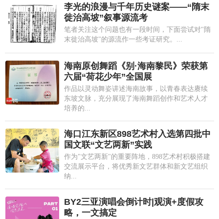
李光的浪漫与千年历史谜案——“隋末
徙治高坡”叙事源流考
笔者关注这个问题也有一段时间，下面尝试对"隋
末徙治高坡"的源流作一些考证研究。...
海南原创舞蹈《别·海南黎民》荣获第
六届“荷花少年”全国展
作品以灵动舞姿讲述海南故事，以青春表达赓续
东坡文脉，充分展现了海南舞蹈创作和艺术人才
培养的...
海口江东新区898艺术村入选第四批中
国文联“文艺两新”实践
作为"文艺两新"的重要阵地，898艺术村积极搭建
交流展示平台，将优秀新文艺群体和新文艺组织
纳...
BY2三亚演唱会倒计时|观演+度假攻
略，一文搞定