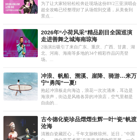
为了让大家轻轻松松奔赴现场这份BY2三亚演唱会
超全攻略已经整理好了从场馆到交通，从美食到
景点...
2026年“小荷风采”精品剧目全国巡演
走进善舞之城海南琼海
2场演出吸引了来自广东、重庆、广西、甘肃、湖
北、河南、海南等多地的34个精彩作品闪亮登
场。...
冲浪、帆船、溯溪、崖降、骑游…来万
宁“勇闯”一夏!
抱起冲浪板走向海边，浪花一次次涌来，耳边是
海浪声，街边是风格各异的冲浪店，空气里都是
自由的...
古今德化瓷珍品熠熠生辉一叶“瓷”帆渡
沧海
清雅白瓷藏匠心，千年文脉映琼州。近日，"中国