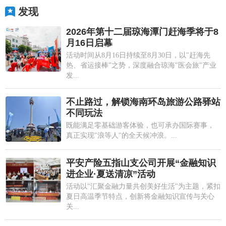
发现
2026年第十二届琼海潭门赶海季将于8
月16日启幕
活动时间从8月16日持续至8月30日，以"赶海先
热、省运接棒"之势，深度融合琼海"医会旅"产业
发...
不止路过，解锁海南环岛旅游公路驿站
不同玩法
既能满足零基础游客体验，也可承办国际赛事，
真正实现"浪等人"的全天候冲浪。...
平安产险五指山支公司开展“金融知识
进企业·夏送清凉”活动
活动以"汇聚金融力量共创美好生活"为主题，紧扣
夏日高温季节特点，创新将金融知识宣传与关心
关...