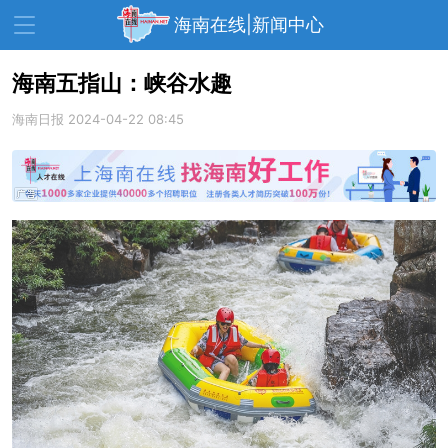
海南在线|新闻中心
海南五指山：峡谷水趣
海南日报
资讯中心
2024-04-22 08:45
热点
旅游
文体
消费
财经
教育
健康
房产
家装
交通
美食
生活
演出
活动
展会
走读海南
周末去哪儿
人才在线
天涯企服