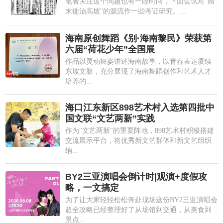
笔者关注这个问题也有一段时间，下面尝试对"隋
末徙治高坡"的源流作一些考证研究。...
海南原创舞蹈《别·海南黎民》荣获第
六届“荷花少年”全国展
作品以灵动舞姿讲述海南故事，以青春表达赓续
东坡文脉，充分展现了海南舞蹈创作和艺术人才
培养的...
海口江东新区898艺术村入选第四批中
国文联“文艺两新”实践
作为"文艺两新"的重要阵地，898艺术村积极搭建
交流展示平台，将优秀新文艺群体和新文艺组织
纳...
BY2三亚演唱会倒计时|观演+度假攻
略，一文搞定
为了让大家轻轻松松奔赴现场这份BY2三亚演唱会
超全攻略已经整理好了从场馆到交通，从美食到
景点...