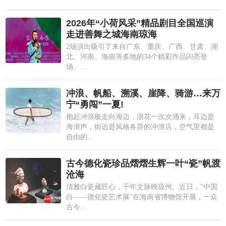
2026年“小荷风采”精品剧目全国巡演
走进善舞之城海南琼海
2场演出吸引了来自广东、重庆、广西、甘肃、湖
北、河南、海南等多地的34个精彩作品闪亮登
场。...
冲浪、帆船、溯溪、崖降、骑游…来万
宁“勇闯”一夏!
抱起冲浪板走向海边，浪花一次次涌来，耳边是
海浪声，街边是风格各异的冲浪店，空气里都是
自由的...
古今德化瓷珍品熠熠生辉一叶“瓷”帆渡
沧海
清雅白瓷藏匠心，千年文脉映琼州。近日，"中国
白——德化瓷艺术展"在海南省博物馆开展，一众
古今...