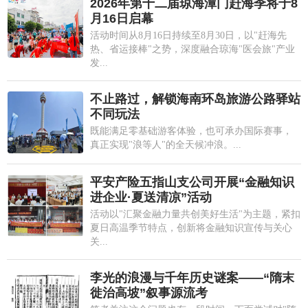
2026年第十二届琼海潭门赶海季将于8
月16日启幕
活动时间从8月16日持续至8月30日，以"赶海先
热、省运接棒"之势，深度融合琼海"医会旅"产业
发...
不止路过，解锁海南环岛旅游公路驿站
不同玩法
既能满足零基础游客体验，也可承办国际赛事，
真正实现"浪等人"的全天候冲浪。...
平安产险五指山支公司开展“金融知识
进企业·夏送清凉”活动
活动以"汇聚金融力量共创美好生活"为主题，紧扣
夏日高温季节特点，创新将金融知识宣传与关心
关...
李光的浪漫与千年历史谜案——“隋末
徙治高坡”叙事源流考