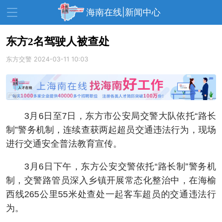
海南在线|新闻中心
东方2名驾驶人被查处
东方交警
资讯中心
2024-03-11 10:03
热点
旅游
文体
消费
财经
教育
健康
房产
3月6日至7日，东方市公安局交警大队依托“路长
家装
交通
美食
制”警务机制，连续查获两起超员交通违法行为，现场
生活
演出
活动
进行交通安全普法教育宣传。
展会
走读海南
周末去哪儿
3月6日下午，东方公安交警依托“路长制”警务机
制，交警路管员深入乡镇开展常态化整治中，在海榆
人才在线
天涯企服
西线265公里55米处查处一起客车超员的交通违法行
为。