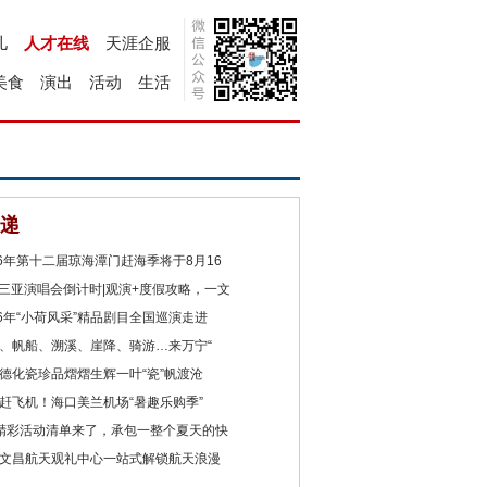
儿
人才在线
天涯企服
美食
演出
活动
生活
递
26年第十二届琼海潭门赶海季将于8月16
2三亚演唱会倒计时|观演+度假攻略，一文
26年“小荷风采”精品剧目全国巡演走进
、帆船、溯溪、崖降、骑游…来万宁“
德化瓷珍品熠熠生辉一叶“瓷”帆渡沧
赶飞机！海口美兰机场“暑趣乐购季”
精彩活动清单来了，承包一整个夏天的快
文昌航天观礼中心一站式解锁航天浪漫