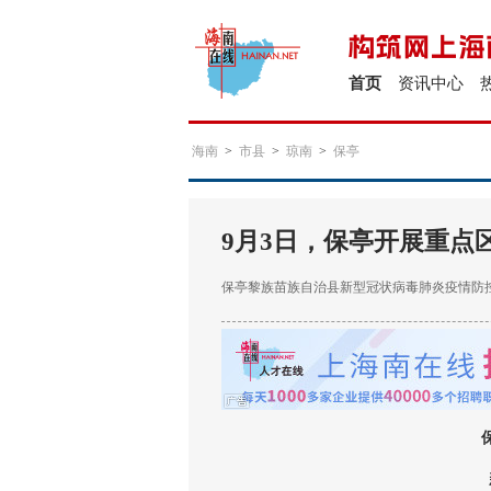
首页
资讯中心
海南
>
市县
>
琼南
>
保亭
9月3日，保亭开展重点
保亭黎族苗族自治县新型冠状病毒肺炎疫情防