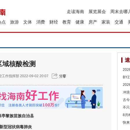
走读海南
展览展会
周末去哪
热点
旅游
文体
消费
财经
教育
健康
房产
家装
交通
速
区域核酸检测
20
控工作指挥部
2022-09-02 20:07
BY
20
冲浪
古今
不只
8月
保亭黎族苗族自治县
快来
新型冠状病毒肺炎