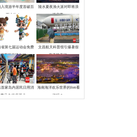
南入境游半年度首破百
陵水夏夜渔火派对即将浪
万人次！
漫启幕
南省第七届运动会免费
文昌航天科普馆引爆暑假
观赛指南请收好
亲子航天游
昌首家岛内居民日用消
海南海洋欢乐世界的live看
费品免税店开业
了吗？