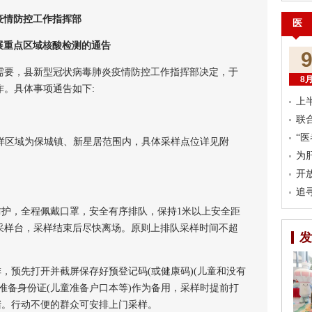
疫情防控工作指挥部
医
展重点区域核酸检测的通告
要，县新型冠状病毒肺炎疫情防控工作指挥部决定，于
8
工作。具体事项通告如下:
上
联
“
，采样区域为保城镇、新星居范围内，具体采样点位详见附
为
开
追
护，全程佩戴口罩，安全有序排队，保持1米以上安全距
采样台，采样结束后尽快离场。原则上排队采样时间不超
发
预先打开并截屏保存好预登记码(或健康码)(儿童和没有
准备身份证(儿童准备户口本等)作为备用，采样时提前打
堵。行动不便的群众可安排上门采样。