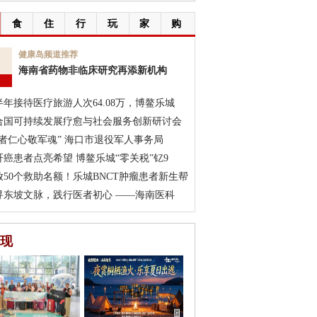
食
住
行
玩
家
购
9
健康岛频道推荐
海南省药物非临床研究再添新机构
月
半年接待医疗旅游人次64.08万，博鳌乐城
合国可持续发展疗愈与社会服务创新研讨会
医者仁心敬军魂” 海口市退役军人事务局
肝癌患者点亮希望 博鳌乐城“零关税”钇9
放50个救助名额！乐城BNCT肿瘤患者新生帮
寻东坡文脉，践行医者初心 ——海南医科
现