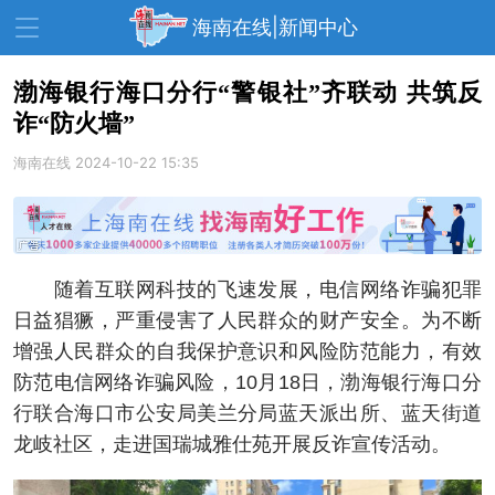
海南在线|新闻中心
渤海银行海口分行“警银社”齐联动 共筑反
诈“防火墙”
资讯中心
热点
旅游
海南在线
2024-10-22 15:35
文体
消费
财经
教育
健康
房产
家装
交通
美食
随着互联网科技的飞速发展，电信网络诈骗犯罪
生活
演出
活动
日益猖獗，严重侵害了人民群众的财产安全。为不断
增强人民群众的自我保护意识和风险防范能力，有效
展会
走读海南
周末去哪儿
防范电信网络诈骗风险，10月18日，渤海银行海口分
人才在线
天涯企服
行联合海口市公安局美兰分局蓝天派出所、蓝天街道
龙岐社区，走进国瑞城雅仕苑开展反诈宣传活动。