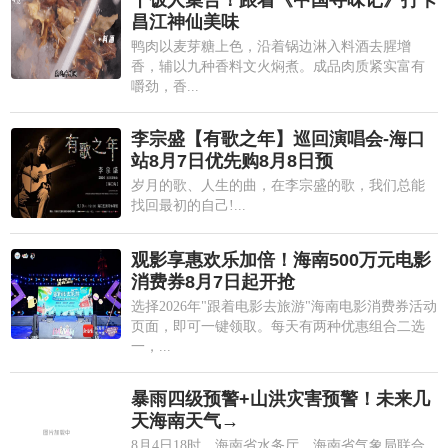
干饭人集合！跟着《中国寻味记》打卡
昌江神仙美味
鸭肉以麦芽糖上色，沿着锅边淋入料酒去腥增
香，辅以九种香料文火焖煮。成品肉质紧实富有
嚼劲，香...
李宗盛【有歌之年】巡回演唱会-海口
站8月7日优先购8月8日预
岁月的歌、人生的曲，在李宗盛的歌，我们总能
找回最初的自己!...
观影享惠欢乐加倍！海南500万元电影
消费券8月7日起开抢
选择2026年"跟着电影去旅游"海南电影消费券活动
页面，即可一键领取。每天有两种优惠组合二选
一，...
暴雨四级预警+山洪灾害预警！未来几
天海南天气→
8月4日18时，海南省水务厅、海南省气象局联合