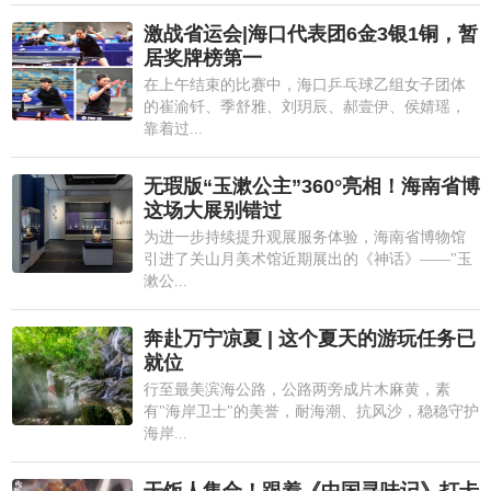
激战省运会|海口代表团6金3银1铜，暂
居奖牌榜第一
在上午结束的比赛中，海口乒乓球乙组女子团体
的崔渝钎、季舒雅、刘玥辰、郝壹伊、侯婧瑶，
靠着过...
无瑕版“玉漱公主”360°亮相！海南省博
这场大展别错过
为进一步持续提升观展服务体验，海南省博物馆
引进了关山月美术馆近期展出的《神话》——"玉
漱公...
奔赴万宁凉夏 | 这个夏天的游玩任务已
就位
行至最美滨海公路，公路两旁成片木麻黄，素
有"海岸卫士"的美誉，耐海潮、抗风沙，稳稳守护
海岸...