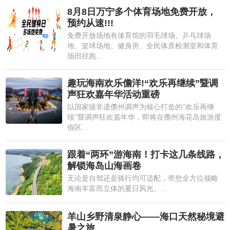
8月8日万宁多个体育场地免费开放，
预约从速!!!
免费开放场地有体育馆的羽毛球场、乒乓球场
地、篮球场地、健身房、全民体质检测室和体育
场田径跑...
趣玩海南欢乐儋洋!“欢乐再继续”暨调
声狂欢嘉年华活动重磅
以国家级非遗儋州调声为核心打造的"欢乐再继
续"暨调声狂欢嘉年华，即将在儋州海花岛旅游度
假区...
跟着“两环”游海南！打卡这几条线路，
解锁海岛山海画卷
无论是自驾还是骑行均可适配，带您全方位领略
海南丰富而立体的夏日风光。...
羊山乡野清泉静心——海口天然秘境避
暑之旅