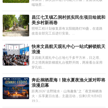
端场景...
昌江七叉镇乙洞村抓实民生项目绘就和
美乡村新画卷
照明工程计划修复原有太阳能路灯90盏，在道路
改造全部完工后进行安装。...
快来文昌航天观礼中心一站式解锁航天
浪漫
文昌航天观礼中心占地七千多平方米，日之塔、
月之塔两座阶梯观礼台视野开阔，两座看台采用
穿孔铝...
奔赴桐栖星海！陵水夏夜渔火派对即将
浪漫启幕
距离2026"去野陵水・山海趣集"之「夜赏桐栖渔
火・乐享夏日出逃」主题活动，仅剩3天!8月8日
19:3...