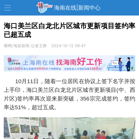
海南在线|新闻中心
海口美兰区白龙北片区城市更新项目签约率
已超五成
资讯中心
热点
旅游
椰网/海拔新闻
记者王辉
2024-10-12 09:47
文体
消费
财经
教育
健康
房产
家装
交通
美食
10月11日，随着一位居民在协议上签下名字并按
生活
演出
活动
上手印，海口美兰区白龙北片区城市更新项目(中、西
片区)签约率再次迎来新突破，356宗完成签约，签约
展会
走读海南
周末去哪儿
率达51%，超过五成。
人才在线
天涯企服