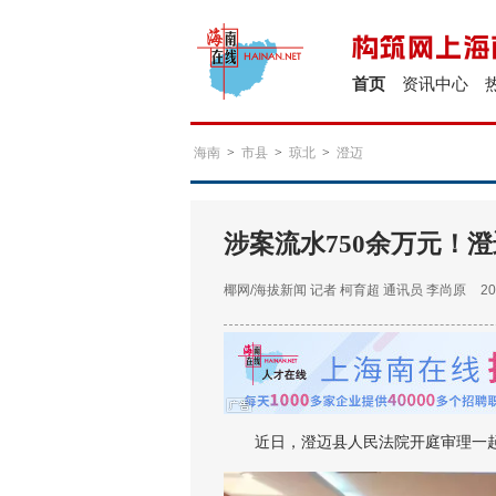
首页
资讯中心
海南
>
市县
>
琼北
>
澄迈
涉案流水750余万元！
椰网/海拔新闻
记者 柯育超 通讯员 李尚原
20
近日，澄迈县人民法院开庭审理一起