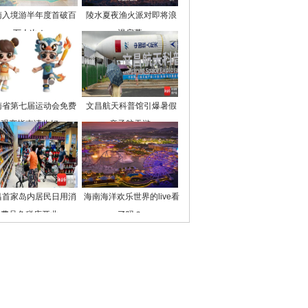
南入境游半年度首破百
陵水夏夜渔火派对即将浪
万人次！
漫启幕
南省第七届运动会免费
文昌航天科普馆引爆暑假
观赛指南请收好
亲子航天游
昌首家岛内居民日用消
海南海洋欢乐世界的live看
费品免税店开业
了吗？