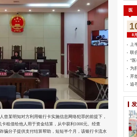
医
1
8
上
联
“
为
开
追
发
告人曾某明知对方利用银行卡实施信息网络犯罪的前提下，
机卡租借给他人用于资金结算，从中获利1000元。经查
信诈骗分子提供支付结算帮助，短短半个月，该银行卡流水