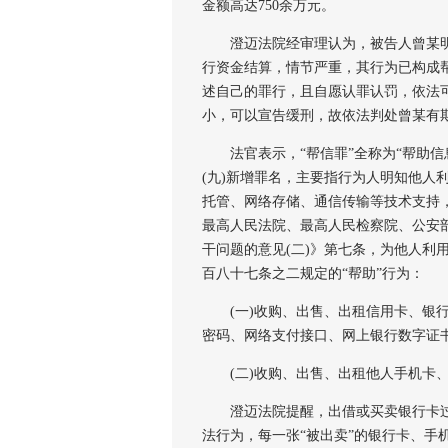
金额高达750余万元。
澄迈法院经审理认为，被告人曾某明
行资金结算，情节严重，其行为已构成
述自己的罪行，且自愿认罪认罚，依法
小，可以宣告缓刑，故依法判处曾某有期
法官表示，“帮信罪”全称为“帮助信息
(九)新增罪名，主要指行为人明知他人
托管、网络存储、通信传输等技术支持
最高人民法院、最高人民检察院、公安
干问题的意见(二)》第七条，为他人利
百八十七条之二规定的“帮助”行为：
(一)收购、出售、出租信用卡、银行
密码、网络支付接口、网上银行数字证
(二)收购、出售、出租他人手机卡、
澄迈法院提醒，出借或买卖银行卡过
法行为，每一张“被出卖”的银行卡、手