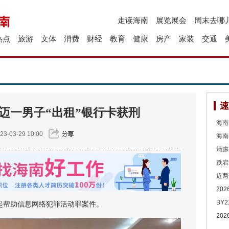
走读海南
展览展会
周末去哪
热点
旅游
文体
消费
财经
教育
健康
房产
家装
交通
速
澄迈一男子“出租”银行卡获刑
海南
23-03-29 10:00
海南
清凉
跌宕
近两
20
BY
帮助信息网络犯罪活动罪案件。
20