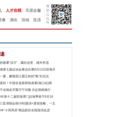
儿
人才在线
天涯企服
美食
演出
活动
生活
递
的避暑“凉方”，藏在这里，格外舒适
省第七届运动会拳击比赛8月12日琼海开
一夏，解锁昌江霸王岭的“氧”生玩法
逆转！中国女篮获得热身赛(海口站)两
千名骑友齐聚万宁兴隆 共赴雨林骑行
26年第十二届琼海潭门赶海季将于8月16
2三亚演唱会倒计时|观演+度假攻略，一文
26年“小荷风采”精品剧目全国巡演走进