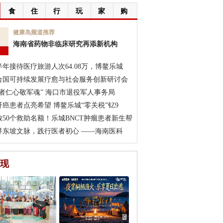
食
住
行
玩
家
购
7
健康岛频道推荐
海南省药物非临床研究再添新机构
月
半年接待医疗旅游人次64.08万，博鳌乐城
合国可持续发展疗愈与社会服务创新研讨会
医者仁心敬军魂” 海口市退役军人事务局
肝癌患者点亮希望 博鳌乐城“零关税”钇9
放50个救助名额！乐城BNCT肿瘤患者新生帮
寻东坡文脉，践行医者初心 ——海南医科
现