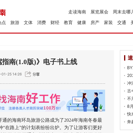
走读海南
展览展会
周末去哪
热点
旅游
文体
消费
财经
教育
健康
房产
家装
交通
速
南(1.0版)》电子书上线
B
01-25 14:26
2
冲
古
不
8
快
通的海南环岛旅游公路成为了2024年海南冬春最
奔
种“在路上”的计划表纷纷出炉。为了让游客们更好