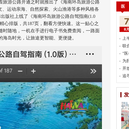
着旅游公路开通之时就推出了《海南环岛旅游公路
医
岛人文、运动亲海、自然探索、火山渔港等多种风格各
出版社上线了《海南环岛旅游公路自驾指南(1.0
精心排版，共187页，翻看方便快速。这一贴心之
8
随时随地，一机在手进行电子书免费查阅，一路面
的海岛时光，让旅途更智能、更便捷。
上
联
“
为
开
追
发