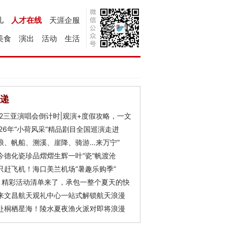
儿
人才在线
天涯企服
美食
演出
活动
生活
递
Y2三亚演唱会倒计时|观演+度假攻略，一文
026年“小荷风采”精品剧目全国巡演走进
浪、帆船、溯溪、崖降、骑游…来万宁“
今德化瓷珍品熠熠生辉一叶“瓷”帆渡沧
只赶飞机！海口美兰机场“暑趣乐购季”
月精彩活动清单来了，承包一整个夏天的快
来文昌航天观礼中心一站式解锁航天浪漫
赴桐栖星海！陵水夏夜渔火派对即将浪漫