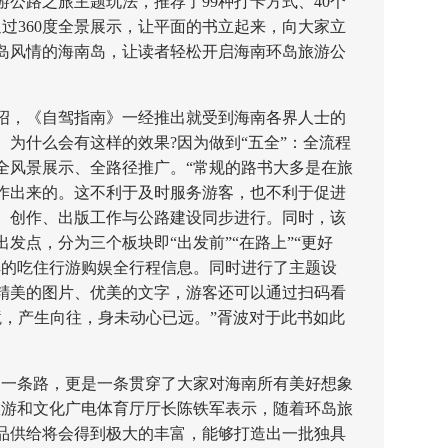
公路之旅主题玩法，推荐了99种打卡方式、40个
过360度全景展示，让平面的书立起来，向大家立
岛风情的海南岛，让读者轻松开启海南环岛旅游公
，《自驾指南》一经推出就受到海南各界人士的
为什么会有这样的效果?因为做到“五全”：全流程
全风景展示、全路径推广。“常规的路书大多是在旅
作出来的。这不利于及时服务游客，也不利于促进
、创作、出版工作与公路建设同步进行。同时，该
发点，分为三个板块即“出发前”“在路上”“更好
解的吃住行游购娱全行程信息。同时进行了主题设
精美的图片、优美的文字，游客还可以通过扫码看
境，产生向往，身未动心已远。”胥波对于此书如此
一条路，更是一条贯穿了大家对海南所有美好想象
旅游和文化广电体育厅厅长陈铁军表示，随着环岛旅
品供给将会得到极大的丰富，能够打造出一批独具