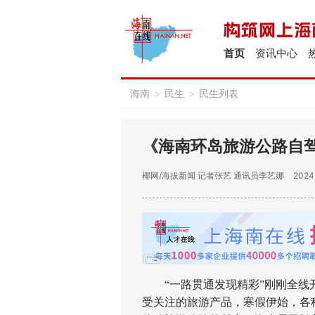
首页
资讯中心
海南
>
民生
>
民生列表
《海南环岛旅游公路自驾指
椰网/海拔新闻
记者张艺 通讯员李艺娜
2024-
“一路贯通发现精彩”刚刚全线开
受关注的旅游产品，寒假伊始，各