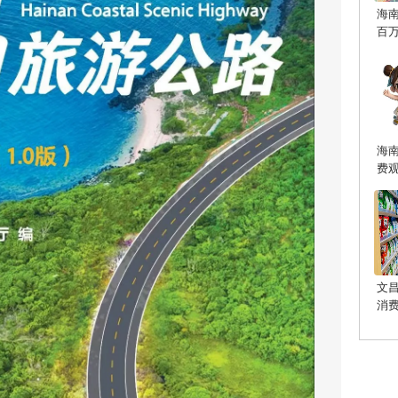
海
百
海
费
文
消