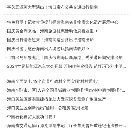
事关五源河大型演出！海口发布公共交通出行指南
特色鲜明！记者带你提前探营海南省非物质文化遗产展示中心
国庆黄金周来临，海南旅游优惠活动信息看这里→
国庆出行请看过来！海南高速公路出行指南出炉
国庆出游，这份海南出入境游玩指南请收好→
目前出岛船票充足！国庆假期海口新海港、秀英港班期安排出炉
2024世界新能源汽车大会开幕 万钢作主旨报告 苗圩冯飞刘小明出席
海南全面复电 19个市县行政村全面实现“村村通电”
海南4县(市、区)入选全国县域商业“领跑县”和农村电商“领跑县”典型案例
海口美兰区落实重建措施助力受灾脱贫监测户恢复生产
海口美兰区创新推出“信用＋公租房”应用场景
中国石化自贸大厦项目复工
海南省交通运输厅原党组副书记、厅长董宪曾严重违纪违法被开除党籍