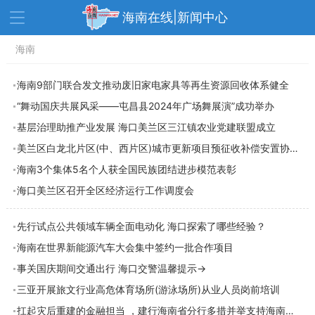
海南在线|新闻中心
资讯中心
海南
热点
旅游
文体
消费
财经
海南9部门联合发文推动废旧家电家具等再生资源回收体系健全
“舞动国庆共展风采——屯昌县2024年广场舞展演”成功举办
教育
健康
房产
基层治理助推产业发展 海口美兰区三江镇农业党建联盟成立
家装
交通
美食
美兰区白龙北片区(中、西片区)城市更新项目预征收补偿安置协议启动签约
生活
演出
活动
海南3个集体5名个人获全国民族团结进步模范表彰
海口美兰区召开全区经济运行工作调度会
展会
走读海南
周末去哪儿
人才在线
天涯企服
先行试点公共领域车辆全面电动化 海口探索了哪些经验？
海南在世界新能源汽车大会集中签约一批合作项目
事关国庆期间交通出行 海口交警温馨提示→
三亚开展旅文行业高危体育场所(游泳场所)从业人员岗前培训
扛起灾后重建的金融担当 ，建行海南省分行多措并举支持海南台风灾后恢复重建