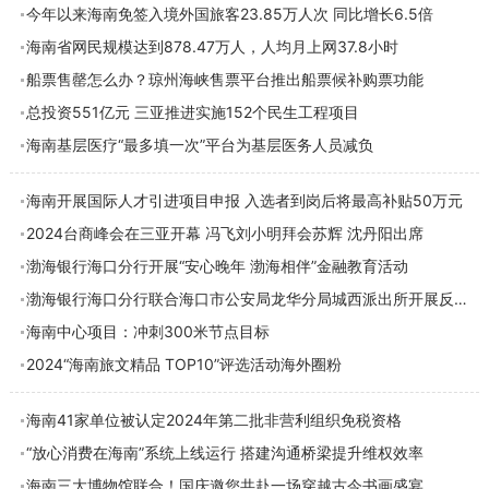
今年以来海南免签入境外国旅客23.85万人次 同比增长6.5倍
海南省网民规模达到878.47万人，人均月上网37.8小时
船票售罄怎么办？琼州海峡售票平台推出船票候补购票功能
总投资551亿元 三亚推进实施152个民生工程项目
海南基层医疗“最多填一次”平台为基层医务人员减负
海南开展国际人才引进项目申报 入选者到岗后将最高补贴50万元
2024台商峰会在三亚开幕 冯飞刘小明拜会苏辉 沈丹阳出席
渤海银行海口分行开展“安心晚年 渤海相伴”金融教育活动
渤海银行海口分行联合海口市公安局龙华分局城西派出所开展反诈主题教育活动
海南中心项目：冲刺300米节点目标
2024“海南旅文精品 TOP10”评选活动海外圈粉
海南41家单位被认定2024年第二批非营利组织免税资格
“放心消费在海南”系统上线运行 搭建沟通桥梁提升维权效率
海南三大博物馆联合！国庆邀您共赴一场穿越古今书画盛宴