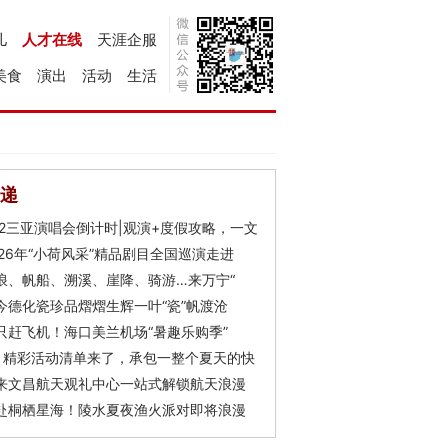
儿
人才在线
天涯企服
美食
演出
活动
生活
递
Y2三亚演唱会倒计时|观演+度假攻略，一文
026年“小荷风采”精品剧目全国巡演走进
浪、帆船、溯溪、崖降、骑游…来万宁“
今德化瓷珍品熠熠生辉一叶“瓷”帆渡沧
只赶飞机！海口美兰机场“暑趣乐购季”
月精彩活动清单来了，承包一整个夏天的快
来文昌航天观礼中心一站式解锁航天浪漫
赴桐栖星海！陵水夏夜渔火派对即将浪漫