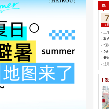
医
8
上
联
“
为
开
追
发