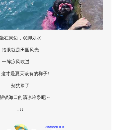
在泉边，双脚划水
眼就是田园风光
阵凉风吹过……
才是夏天该有的样子!
别犹豫了
锁海口的清凉冷泉吧～
↓↓↓