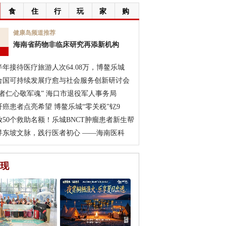
食
住
行
玩
家
购
7
健康岛频道推荐
海南省药物非临床研究再添新机构
月
半年接待医疗旅游人次64.08万，博鳌乐城
合国可持续发展疗愈与社会服务创新研讨会
医者仁心敬军魂” 海口市退役军人事务局
肝癌患者点亮希望 博鳌乐城“零关税”钇9
放50个救助名额！乐城BNCT肿瘤患者新生帮
寻东坡文脉，践行医者初心 ——海南医科
现