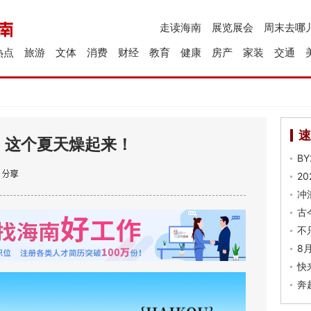
走读海南
展览展会
周末去哪
热点
旅游
文体
消费
财经
教育
健康
房产
家装
交通
速
！这个夏天燥起来！
B
2
冲
古
不
8
快
奔