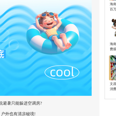
海
百
海
费
文
消
避暑只能躲进空调房?
外也有清凉秘境!