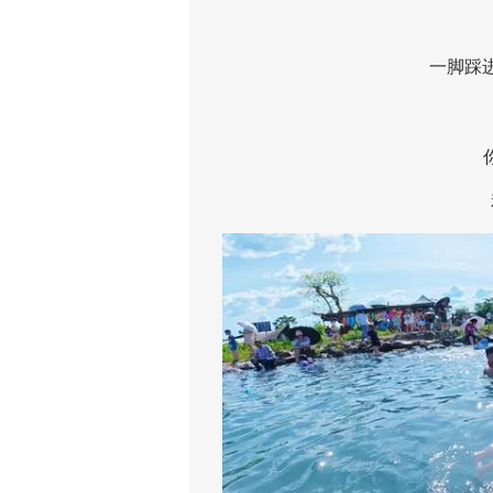
一脚踩进水
你大
和