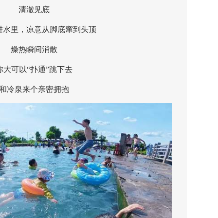
清澈见底
里，凉意从脚底窜到头顶
燥热瞬间消散
可以“扑通”跳下去
冷泉来个亲密拥抱