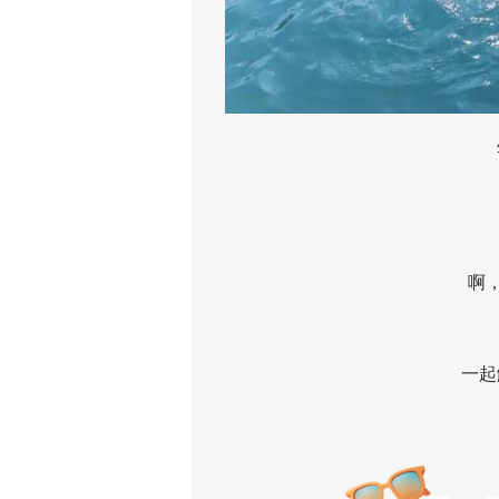
坐
抬
一
啊，这
一起解