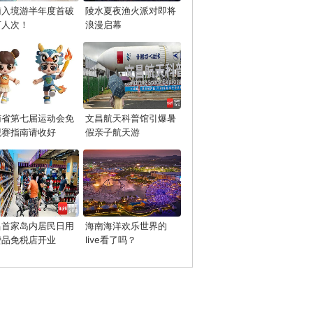
南入境游半年度首破
陵水夏夜渔火派对即将
万人次！
浪漫启幕
南省第七届运动会免
文昌航天科普馆引爆暑
观赛指南请收好
假亲子航天游
昌首家岛内居民日用
海南海洋欢乐世界的
费品免税店开业
live看了吗？