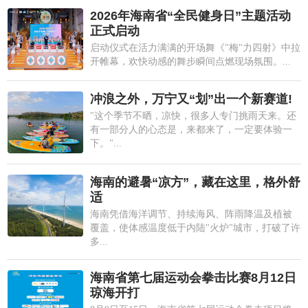
2026年海南省“全民健身日”主题活动
正式启动
启动仪式在活力满满的开场舞《"梅"力四射》中拉
开帷幕，欢快动感的舞步瞬间点燃现场氛围。...
冲浪之外，万宁又“划”出一个新赛道!
"这个季节不晒，凉快，很多人专门挑雨天来。还
有一部分人的心态是，来都来了，一定要体验一
下。"...
海南的避暑“凉方”，藏在这里，格外舒
适
海南凭借海洋调节、持续海风、阵雨降温及植被
覆盖，使体感温度低于内陆"火炉"城市，打破了许
多...
海南省第七届运动会拳击比赛8月12日
琼海开打