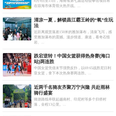
8月9日至15日，海南省第七届运动会拳击项目将
在琼海市体育馆火热开战。...
清凉一夏，解锁昌江霸王岭的“氧”生玩
法
近距离观赏落差150米的雅加瀑布，清泉飞泻，感
受雅加瀑布的震撼。漫步情道、康道，看奇石怪
岩、...
跌宕逆转！中国女篮获得热身赛(海口
站)两连胜
中国女篮凭借末节强势反扑，以69:65战胜尼日利
亚女篮，拿下本次热身赛两连胜。...
近两千名骑友齐聚万宁兴隆 共赴雨林
骑行盛宴
骑游路线串联起越南村、印尼村等多个归侨村
落，全程13公里。...