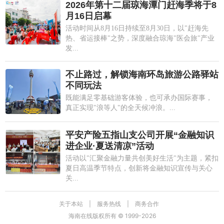
2026年第十二届琼海潭门赶海季将于8
月16日启幕
活动时间从8月16日持续至8月30日，以"赶海先
热、省运接棒"之势，深度融合琼海"医会旅"产业
发...
不止路过，解锁海南环岛旅游公路驿站
不同玩法
既能满足零基础游客体验，也可承办国际赛事，
真正实现"浪等人"的全天候冲浪。...
平安产险五指山支公司开展“金融知识
进企业·夏送清凉”活动
活动以"汇聚金融力量共创美好生活"为主题，紧扣
夏日高温季节特点，创新将金融知识宣传与关心
关...
关于本站
|
服务热线
|
商务合作
海南在线版权所有 © 1999-
2026