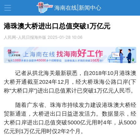
海南在线|新闻中心
港珠澳大桥进出口总值突破1万亿元
人民网-人民日报海外版
资讯中心
热点
2025-01-28 10:06
旅游
文体
消费
财经
教育
健康
房产
记者从拱北海关最新获悉，自2018年10月港珠澳
家装
交通
美食
大桥开通截至2024年12月，经大桥珠海公路口岸(下
生活
演出
活动
称“大桥口岸”)进出口总值累计已突破1万亿元人民币。
展会
走读海南
周末去哪儿
随着广东省、珠海市持续发力建设港珠澳大桥经
贸新通道，大桥进出口日益迸发活力。数据显示，经
人才在线
天涯企服
大桥口岸进出口总值突破5000亿元用时4年，从5000
亿元到1万亿元用时仅2年2个月。