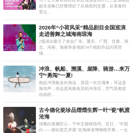
为了让大家轻轻松松奔赴现场这份BY2三亚演唱会
超全攻略已经整理好了从场馆到交通，从美食到
景点...
2026年“小荷风采”精品剧目全国巡演
走进善舞之城海南琼海
2场演出吸引了来自广东、重庆、广西、甘肃、湖
北、河南、海南等多地的34个精彩作品闪亮登
场。...
冲浪、帆船、溯溪、崖降、骑游…来万
宁“勇闯”一夏!
抱起冲浪板走向海边，浪花一次次涌来，耳边是
海浪声，街边是风格各异的冲浪店，空气里都是
自由的...
古今德化瓷珍品熠熠生辉一叶“瓷”帆渡
沧海
清雅白瓷藏匠心，千年文脉映琼州。近日，"中国
白——德化瓷艺术展"在海南省博物馆开展，一众