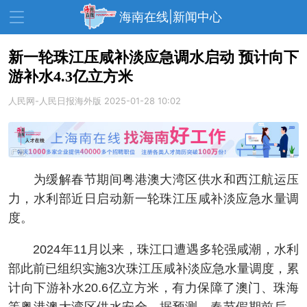
海南在线|新闻中心
新一轮珠江压咸补淡应急调水启动 预计向下
游补水4.3亿立方米
资讯中心
热点
旅游
人民网-人民日报海外版
2025-01-28 10:02
文体
消费
财经
教育
健康
房产
家装
交通
美食
为缓解春节期间粤港澳大湾区供水和西江航运压
生活
演出
活动
力，水利部近日启动新一轮珠江压咸补淡应急水量调
度。
展会
走读海南
周末去哪儿
2024年11月以来，珠江口遭遇多轮强咸潮，水利
人才在线
天涯企服
部此前已组织实施3次珠江压咸补淡应急水量调度，累
计向下游补水20.6亿立方米，有力保障了澳门、珠海