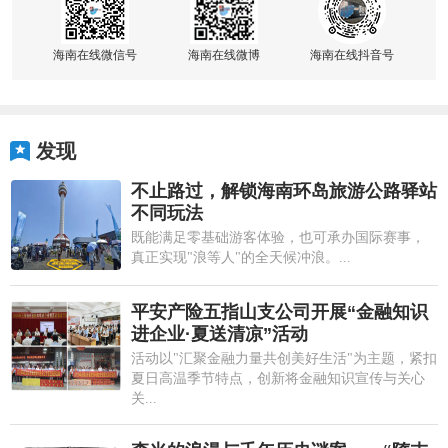
海南在线微信号
海南在线微博
海南在线抖音号
发现
不止路过，解锁海南环岛旅游公路驿站
不同玩法
既能满足零基础游客体验，也可承办国际赛事，
真正实现"浪等人"的全天候冲浪。...
平安产险五指山支公司开展“金融知识
进企业·夏送清凉”活动
活动以"汇聚金融力量共创美好生活"为主题，紧扣
夏日高温季节特点，创新将金融知识宣传与关心
关...