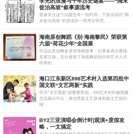
李光的浪漫与千年历史谜案——“隋末
徙治高坡”叙事源流考
笔者关注这个问题也有一段时间，下面尝试对"隋
末徙治高坡"的源流作一些考证研究。...
海南原创舞蹈《别·海南黎民》荣获第
六届“荷花少年”全国展
作品以灵动舞姿讲述海南故事，以青春表达赓续
东坡文脉，充分展现了海南舞蹈创作和艺术人才
培养的...
海口江东新区898艺术村入选第四批中
国文联“文艺两新”实践
作为"文艺两新"的重要阵地，898艺术村积极搭建
交流展示平台，将优秀新文艺群体和新文艺组织
纳...
BY2三亚演唱会倒计时|观演+度假攻
略，一文搞定