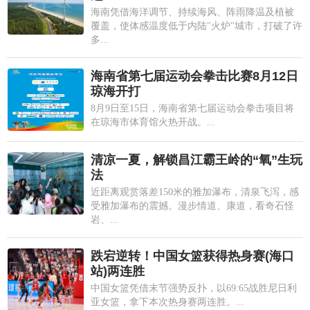
海南凭借海洋调节、持续海风、阵雨降温及植被
覆盖，使体感温度低于内陆"火炉"城市，打破了许
多...
海南省第七届运动会拳击比赛8月12日
琼海开打
8月9日至15日，海南省第七届运动会拳击项目将
在琼海市体育馆火热开战。...
清凉一夏，解锁昌江霸王岭的“氧”生玩
法
近距离观赏落差150米的雅加瀑布，清泉飞泻，感
受雅加瀑布的震撼。漫步情道、康道，看奇石怪
岩、...
跌宕逆转！中国女篮获得热身赛(海口
站)两连胜
中国女篮凭借末节强势反扑，以69:65战胜尼日利
亚女篮，拿下本次热身赛两连胜。...