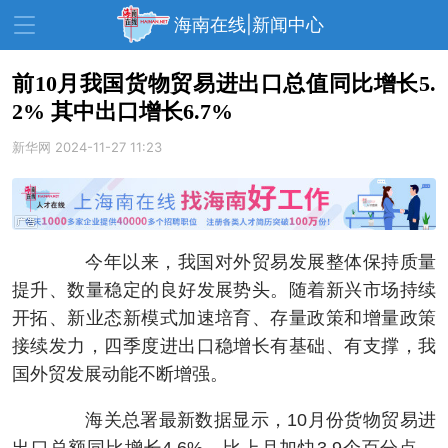
海南在线|新闻中心
前10月我国货物贸易进出口总值同比增长5.
2% 其中出口增长6.7%
资讯中心
热点
旅游
新华网
2024-11-27 11:23
文体
消费
财经
教育
健康
房产
家装
交通
美食
今年以来，我国对外贸易发展整体保持质量
生活
演出
活动
提升、数量稳定的良好发展势头。随着新兴市场持续
开拓、新业态新模式加速培育、存量政策和增量政策
展会
走读海南
周末去哪儿
接续发力，四季度进出口稳增长有基础、有支撑，我
人才在线
天涯企服
国外贸发展动能不断增强。
海关总署最新数据显示，10月份货物贸易进