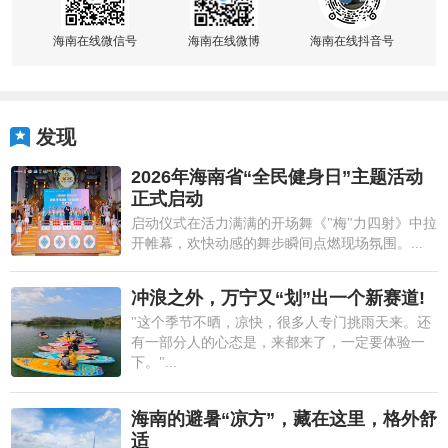
海南在线微信号
海南在线微博
海南在线抖音号
发现
2026年海南省“全民健身日”主题活动
正式启动
启动仪式在活力满满的开场舞《"梅"力四射》中拉
开帷幕，欢快动感的舞步瞬间点燃现场氛围。...
冲浪之外，万宁又“划”出一个新赛道!
"这个季节不晒，凉快，很多人专门挑雨天来。还
有一部分人的心态是，来都来了，一定要体验一
下。"...
海南的避暑“凉方”，藏在这里，格外舒
适