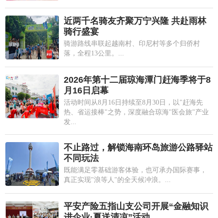
近两千名骑友齐聚万宁兴隆 共赴雨林
骑行盛宴
骑游路线串联起越南村、印尼村等多个归侨村
落，全程13公里。...
2026年第十二届琼海潭门赶海季将于8
月16日启幕
活动时间从8月16日持续至8月30日，以"赶海先
热、省运接棒"之势，深度融合琼海"医会旅"产业
发...
不止路过，解锁海南环岛旅游公路驿站
不同玩法
既能满足零基础游客体验，也可承办国际赛事，
真正实现"浪等人"的全天候冲浪。...
平安产险五指山支公司开展“金融知识
进企业·夏送清凉”活动