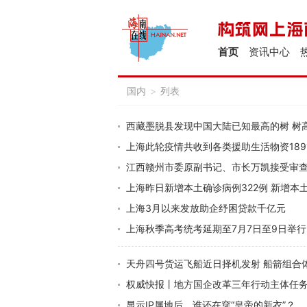
首页
资讯中心
国内
>
列表
西藏墨脱县发现中国大陆已知最高的树 树高7
上海此轮疫情共收到各类援助生活物资189
江西赣州市委原副书记、市长万凯接受审
上海昨日新增本土确诊病例322例 新增本土
上海3月以来发放助企纾困贷款千亿元
上海秋季高考统考延期至7月7日至9日举行
天舟四号货运飞船近日择机发射 船箭组合
权威快报丨地方国企改革三年行动主体任务
显示IP属地后，谁还在穿“皇帝的新衣”？