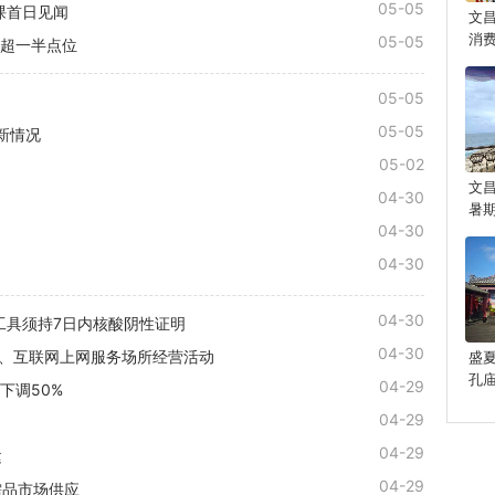
05-05
课首日见闻
文
消
05-05
放超一半点位
05-05
05-05
新情况
05-02
？
文
04-30
暑
04-30
04-30
04-30
工具须持7日内核酸阴性证明
04-30
所、互联网上网服务场所经营活动
盛
孔
04-29
下调50%
光
04-29
04-29
建
04-29
需品市场供应