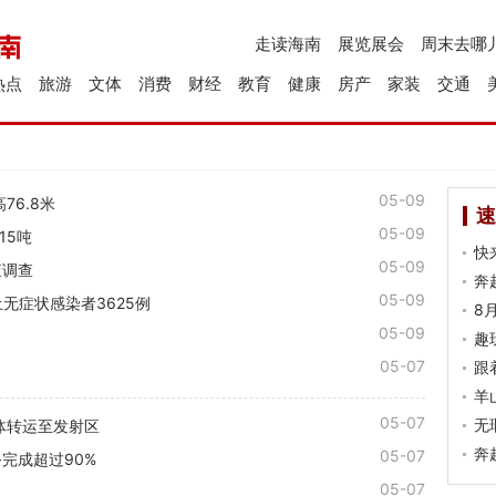
走读海南
展览展会
周末去哪
热点
旅游
文体
消费
财经
教育
健康
房产
家装
交通
05-09
6.8米
速
05-09
15吨
快
05-09
查调查
奔
05-09
无症状感染者3625例
8
05-09
趣
05-07
跟
羊
05-07
无
体转运至发射区
奔
05-07
完成超过90%
05-07