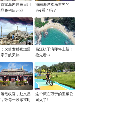
昌首家岛内居民日用
海南海洋欢乐世界的
费品免税店开业
live看了吗？
昌：火箭发射夜燃爆
昌江棋子湾即将上新！
期亲子航天热
抢先看→
夏落笔收官，赴文昌
这个藏在万宁的宝藏公
庙，敬每一段寒窗时
园火了!