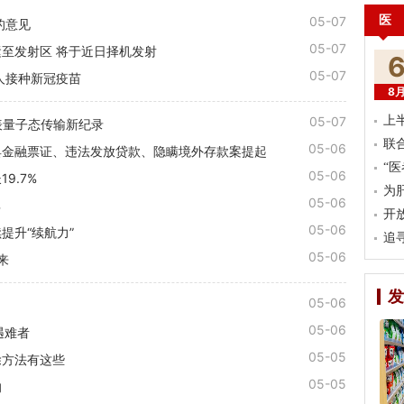
医
05-07
的意见
05-07
至发射区 将于近日择机发射
05-07
人接种新冠疫苗
8
05-07
上
地表量子态传输新纪录
联
05-06
具金融票证、违法发放贷款、隐瞒境外存款案提起
“
05-06
9.7%
为
05-06
%
开
05-06
提升“续航力”
追
05-06
来
发
05-06
05-06
遇难者
05-05
除方法有这些
05-05
响