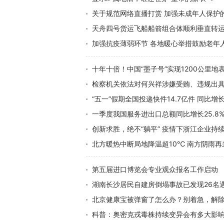
关于规范网络直播打赏 加强未成年人保护
天舟四号货运飞船船箭组合体顺利垂直转运
加强抗疫薄弱环节 各地暖心举措鼓励老年
十年十倍！中国“墨子号”实现1200公里
检察机关依法对何兴祥涉嫌受贿、违规出
“五一”假期全国投递快件14.7亿件 同比增长1
一季度我国服务进出口总额同比增长25.8
创新求胜，绝不“躺平” 疫情下浙江企业持续
北方暖热中断局地降温超10℃ 南方阴雨再
第五届进口博览会专业观众报名工作启动
湖南长沙居民自建房倒塌事故已发现26名
北京健康宝被弹窗了怎么办？别着急，解
科普：奥密克戎毒株持续变异会有多大影