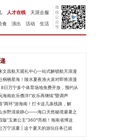
儿
人才在线
天涯企服
美食
演出
活动
生活
递
来文昌航天观礼中心一站式解锁航天浪漫
赴桐栖星海！陵水夏夜渔火派对即将浪漫
月8日万宁多个体育场地免费开放，预约从
玩海南欢乐儋洋!“欢乐再继续”暨调声
着“两环”游海南！打卡这几条线路，解
山乡野清泉静心——海口天然秘境避暑之
瑕版“玉漱公主”360°亮相！海南省博这
赴万宁凉夏 | 这个夏天的游玩任务已就