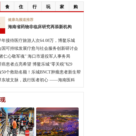
食
住
行
玩
家
购
6
健康岛频道推荐
海南省药物非临床研究再添新机构
月
半年接待医疗旅游人次64.08万，博鳌乐城
合国可持续发展疗愈与社会服务创新研讨会
医者仁心敬军魂” 海口市退役军人事务局
肝癌患者点亮希望 博鳌乐城“零关税”钇9
放50个救助名额！乐城BNCT肿瘤患者新生帮
寻东坡文脉，践行医者初心 ——海南医科
现