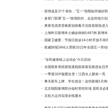
疫情波及31个省份，“五一”假期如何做
多部门部署“五一”疫情防控，去这些地方
奥密克戎变异株新冠病毒灭活疫苗获批进
上海昨日新增本土确诊病例5487例 新增本
国家卫健委：节假日急诊24小时开放不得
权威快报|966人荣获2022年全国五一劳
“全民健身线上运动会”今日启动
全国税务系统留抵退税政策落实推进会召开
一季度GDP版图生变！江西令人眼前一亮
事关新车上牌、学生就业！这些新规5月将
北京朝阳新增部分临时管控区域 居民非必
京杭大运河实现全线通水
截至4月27日24时新型冠状病毒肺炎疫情