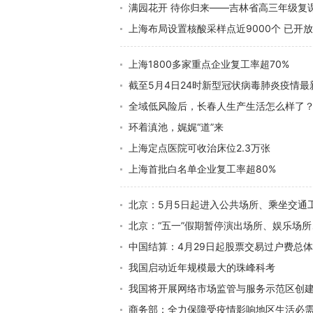
满园花开 待你归来——吉林省高三年级复
上海布局设置核酸采样点近9000个 已开
上海1800多家重点企业复工率超70%
截至5月4日24时新型冠状病毒肺炎疫情最
全域低风险后，长春人生产生活怎么样了
环着滇池，娓娓“道”来
上海定点医院可收治床位2.3万张
上海首批白名单企业复工率超80%
北京：5月5日起进入公共场所、乘坐交通
北京：“五一”假期暂停演出场所、娱乐场
中国结算：4月29日起股票交易过户费总体
我国启动近年规模最大的珠峰科考
我国将开展网络市场监管与服务示范区创
商务部：全力保障受疫情影响地区生活必