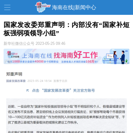
海南在线|新闻中心
国家发改委郑重声明：内部没有“国家补短
板强弱项领导小组”
资讯中心
热点
旅游
新华社微信公众号
2023-05-25 09:46
文体
消费
财经
教育
健康
房产
家装
交通
美食
生活
演出
活动
展会
走读海南
周末去哪儿
人才在线
天涯企服