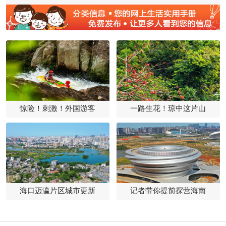
惊险！刺激！外国游客
一路生花！琼中这片山
海口迈瀛片区城市更新
记者带你提前探营海南