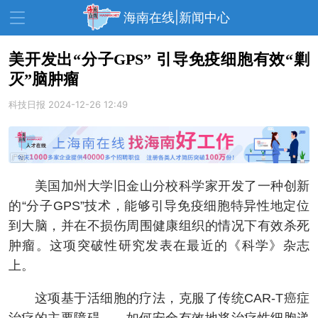
海南在线|新闻中心
美开发出“分子GPS” 引导免疫细胞有效“剿
灭”脑肿瘤
资讯中心
热点
旅游
科技日报
2024-12-26 12:49
文体
消费
财经
教育
健康
房产
家装
交通
美食
美国加州大学旧金山分校科学家开发了一种创新
生活
演出
活动
的“分子GPS”技术，能够引导免疫细胞特异性地定位
到大脑，并在不损伤周围健康组织的情况下有效杀死
展会
走读海南
周末去哪儿
肿瘤。这项突破性研究发表在最近的《科学》杂志
人才在线
天涯企服
上。
这项基于活细胞的疗法，克服了传统CAR-T癌症