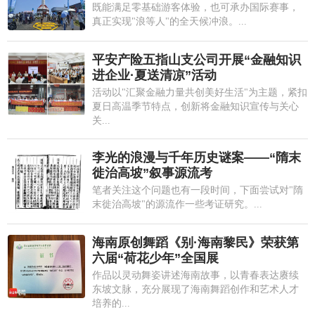
既能满足零基础游客体验，也可承办国际赛事，
真正实现"浪等人"的全天候冲浪。...
平安产险五指山支公司开展“金融知识
进企业·夏送清凉”活动
活动以"汇聚金融力量共创美好生活"为主题，紧扣
夏日高温季节特点，创新将金融知识宣传与关心
关...
李光的浪漫与千年历史谜案——“隋末
徙治高坡”叙事源流考
笔者关注这个问题也有一段时间，下面尝试对"隋
末徙治高坡"的源流作一些考证研究。...
海南原创舞蹈《别·海南黎民》荣获第
六届“荷花少年”全国展
作品以灵动舞姿讲述海南故事，以青春表达赓续
东坡文脉，充分展现了海南舞蹈创作和艺术人才
培养的...