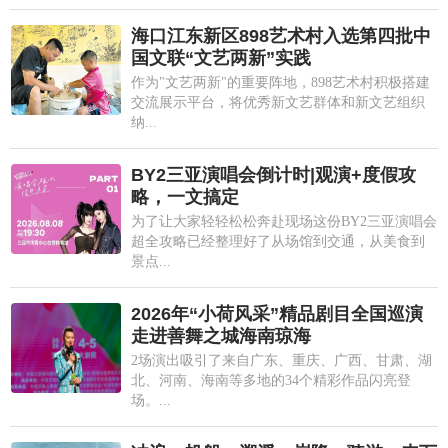
海口江东新区898艺术村入选第四批中
国文联“文艺两新”实践
作为"文艺两新"的重要阵地，898艺术村积极搭建
交流展示平台，将优秀新文艺群体和新文艺组织
纳...
BY2三亚演唱会倒计时|观演+度假攻
略，一文搞定
为了让大家轻轻松松奔赴现场这份BY2三亚演唱会
超全攻略已经整理好了从场馆到交通，从美食到
景点...
2026年“小荷风采”精品剧目全国巡演
走进善舞之城海南琼海
2场演出吸引了来自广东、重庆、广西、甘肃、湖
北、河南、海南等多地的34个精彩作品闪亮登
场。...