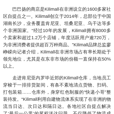
巴巴扬的商店是Kilimall在非洲设立的1600多家社
区自提点之一。Kilimall创立于2014年，总部位于中国
湖南长沙，业务覆盖肯尼亚、坦桑尼亚、乌干达等多
个非洲国家。“经过10年的发展，Kilimall拥有8000多
个卖家和超过1.2万个店铺，年度活跃用户逾720万，
为非洲消费者提供超百万种商品。”Kilimall品牌总监廖
峥嵘向记者介绍，Kilimall在非洲市场占有率长期处于
领先地位，尤其是在东非市场的份额一直保持在50%
以上。
走进肯尼亚内罗毕近郊的Kilimall仓库，当地员工
穿梭于一排排货架间，有条不紊地清点货物、扫码、
打包装箱……仓库外，身穿红色制服的“快递小哥”整
装待发。“Kilimall利用自建物流体系实现了在非洲的物
流当日达、次日达和隔日达。各地社区自提点解决
了‘最后一公里’的尾程送达问题。不仅降低了物流成