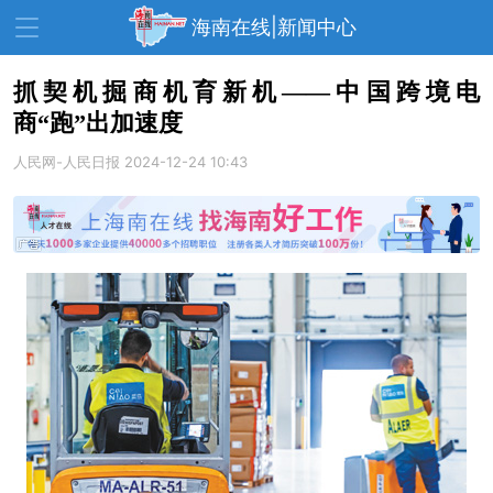
海南在线|新闻中心
抓契机掘商机育新机——中国跨境电
商“跑”出加速度
资讯中心
热点
旅游
人民网-人民日报
2024-12-24 10:43
文体
消费
财经
教育
健康
房产
家装
交通
美食
生活
演出
活动
展会
走读海南
周末去哪儿
人才在线
天涯企服