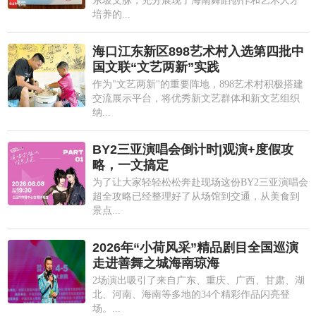
东坡文脉，充分展现了海南舞蹈创作和艺术人才
培养的...
海口江东新区898艺术村入选第四批中
国文联“文艺两新”实践
作为"文艺两新"的重要阵地，898艺术村积极搭建
交流展示平台，将优秀新文艺群体和新文艺组织
纳...
BY2三亚演唱会倒计时|观演+度假攻
略，一文搞定
为了让大家轻轻松松奔赴现场这份BY2三亚演唱会
超全攻略已经整理好了从场馆到交通，从美食到
景点...
2026年“小荷风采”精品剧目全国巡演
走进善舞之城海南琼海
2场演出吸引了来自广东、重庆、广西、甘肃、湖
北、河南、海南等多地的34个精彩作品闪亮登
场。...