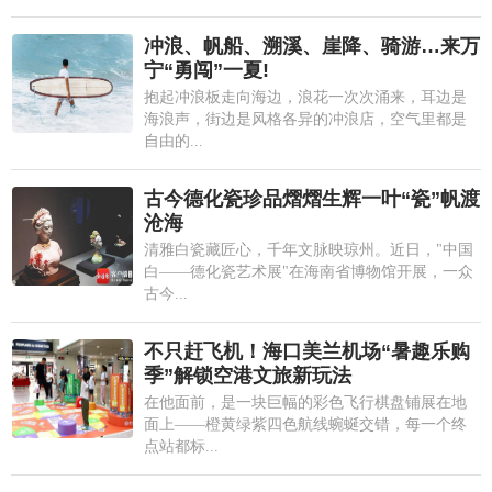
冲浪、帆船、溯溪、崖降、骑游…来万
宁“勇闯”一夏!
抱起冲浪板走向海边，浪花一次次涌来，耳边是
海浪声，街边是风格各异的冲浪店，空气里都是
自由的...
古今德化瓷珍品熠熠生辉一叶“瓷”帆渡
沧海
清雅白瓷藏匠心，千年文脉映琼州。近日，"中国
白——德化瓷艺术展"在海南省博物馆开展，一众
古今...
不只赶飞机！海口美兰机场“暑趣乐购
季”解锁空港文旅新玩法
在他面前，是一块巨幅的彩色飞行棋盘铺展在地
面上——橙黄绿紫四色航线蜿蜒交错，每一个终
点站都标...