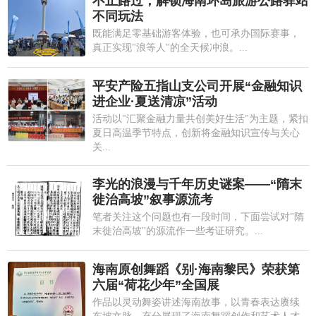
不止路过，解锁海南环岛旅游公路驿站
不同玩法
既能满足零基础游客体验，也可承办国际赛事，
真正实现"浪等人"的全天候冲浪。...
平安产险五指山支公司开展“金融知识
进企业·夏送清凉”活动
活动以"汇聚金融力量共创美好生活"为主题，紧扣
夏日高温季节特点，创新将金融知识宣传与关心
关...
李光的浪漫与千年历史谜案——“隋末
徙治高坡”叙事源流考
笔者关注这个问题也有一段时间，下面尝试对"隋
末徙治高坡"的源流作一些考证研究。...
海南原创舞蹈《别·海南黎民》荣获第
六届“荷花少年”全国展
作品以灵动舞姿讲述海南故事，以青春表达赓续