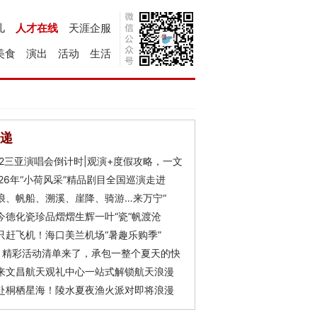
儿
人才在线
天涯企服
美食
演出
活动
生活
递
Y2三亚演唱会倒计时|观演+度假攻略，一文
026年“小荷风采”精品剧目全国巡演走进
浪、帆船、溯溪、崖降、骑游…来万宁“
今德化瓷珍品熠熠生辉一叶“瓷”帆渡沧
只赶飞机！海口美兰机场“暑趣乐购季”
月精彩活动清单来了，承包一整个夏天的快
来文昌航天观礼中心一站式解锁航天浪漫
赴桐栖星海！陵水夏夜渔火派对即将浪漫