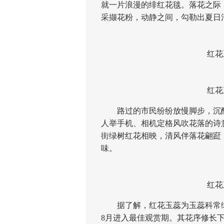
就一片浪漫的绯红花毯。落花之际
采撷花粉，动静之间，勾勒出夏日
红花玉
红花玉
路过的市民纷纷放慢脚步，沉醉
人举手机、相机定格风吹花落的诗
街绿树红花相映，清风伴落花翩跹
味。
红花玉
据了解，红花玉蕊为玉蕊科常绿
8月进入最佳观赏期。其花序修长