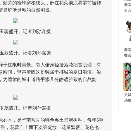
，勤劳的蜜蜂穿梭枝头，赶在花朵彻底凋零前辗转
海
清晨鲜活灵动的自然图景。
百
蕊盛开。记者刘孙谋摄
海
蕊盛开。记者刘孙谋摄
费
于这限时美景。有人俯身轻拾落花细赏肌理，有
意瞬间，轻声赞叹这份独属于椰城的夏日浪漫。沿
，为喧嚣的城市道路平添几分静谧雅致的自然韵
文
消
蕊盛开。记者刘孙谋摄
乔木，是华南常见的特色乡土景观树种，每年6至
下垂，花蕾自上而下次第绽放，花量繁密、花色艳