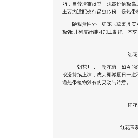
丽，自带清雅淡香，观赏价值极高
主要为适配夜行昆虫传粉，是热带
除观赏性外，红花玉蕊兼具实用
极强;其树皮纤维可加工制绳，木
红花玉
一朝花开，一朝花落。如今的滨
浪漫持续上演，成为椰城夏日一道
逅热带植物独有的灵动与诗意。
红花玉
红花玉蕊掉