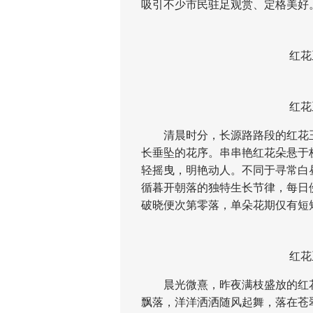
吸引不少市民驻足观赏、定格美好
红花玉
红花玉
清晨时分，长源路路段的红花玉
长垂坠的花序。串串艳红花朵悬于
轻摇曳，明艳动人。不同于寻常白
循暮开朝落的独特生长节律，每日
破晓便次第零落，单朵花期仅有短
红花玉
晨光微熹，昨夜满枝盛放的红花
飘落，洋洋洒洒随风起舞，落在苍