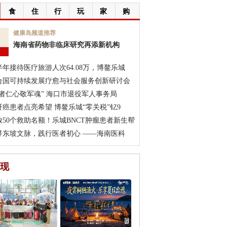
食
住
行
玩
家
购
7
健康岛频道推荐
海南省药物非临床研究再添新机构
月
半年接待医疗旅游人次64.08万，博鳌乐城
合国可持续发展疗愈与社会服务创新研讨会
医者仁心敬军魂” 海口市退役军人事务局
肝癌患者点亮希望 博鳌乐城“零关税”钇9
放50个救助名额！乐城BNCT肿瘤患者新生帮
寻东坡文脉，践行医者初心 ——海南医科
现