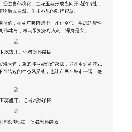
。经过自然演化，红花玉蕊形成夜间开花的特性，
植物顺应自然、生生不息的独特智慧。
价值，植株可吸附烟尘、净化空气，生态适配性
材可作建材，根与果实亦可入药，浑身是宝。
蕊盛开。记者刘孙谋摄
海大道，葱茏椰林配绯红落蕊，昼夜更迭的花式
不可错过的生态风景线，也让市民在城市一隅，邂
蕊盛开。记者刘孙谋摄
落满地红。记者刘孙谋摄