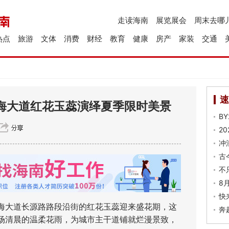
走读海南
展览展会
周末去哪
热点
旅游
文体
消费
财经
教育
健康
房产
家装
交通
速
海大道红花玉蕊演绎夏季限时美景
B
2
冲
古
不
8
快
大道长源路路段沿街的红花玉蕊迎来盛花期，这
奔
场清晨的温柔花雨，为城市主干道铺就烂漫景致，