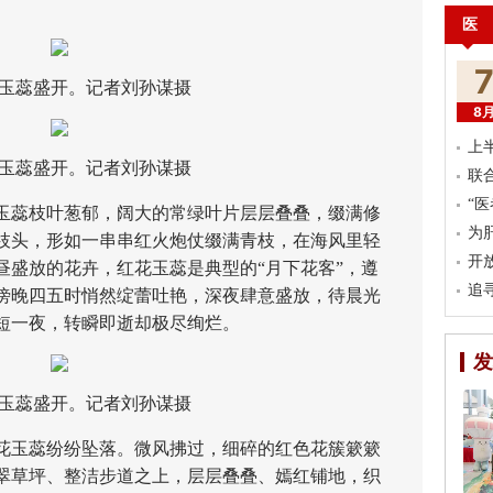
。
医
蕊盛开。记者刘孙谋摄
8
上
蕊盛开。记者刘孙谋摄
联
“
蕊枝叶葱郁，阔大的常绿叶片层层叠叠，缀满修
为
枝头，形如一串串红火炮仗缀满青枝，在海风里轻
开
昼盛放的花卉，红花玉蕊是典型的“月下花客”，遵
追
傍晚四五时悄然绽蕾吐艳，深夜肆意盛放，待晨光
短一夜，转瞬即逝却极尽绚烂。
发
蕊盛开。记者刘孙谋摄
玉蕊纷纷坠落。微风拂过，细碎的红色花簇簌簌
翠草坪、整洁步道之上，层层叠叠、嫣红铺地，织