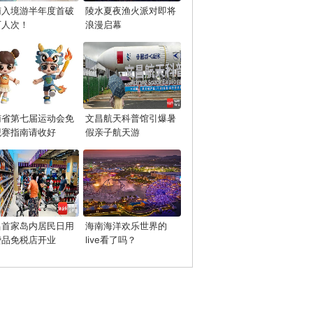
南入境游半年度首破
陵水夏夜渔火派对即将
万人次！
浪漫启幕
南省第七届运动会免
文昌航天科普馆引爆暑
观赛指南请收好
假亲子航天游
昌首家岛内居民日用
海南海洋欢乐世界的
费品免税店开业
live看了吗？